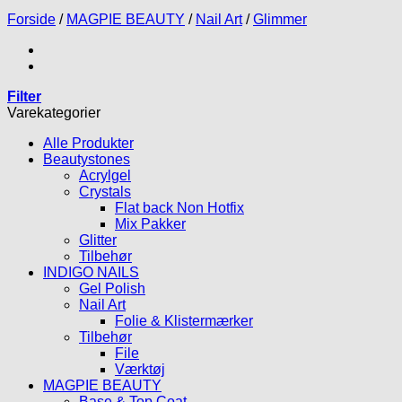
Forside
/
MAGPIE BEAUTY
/
Nail Art
/
Glimmer
Filter
Varekategorier
Alle Produkter
Beautystones
Acrylgel
Crystals
Flat back Non Hotfix
Mix Pakker
Glitter
Tilbehør
INDIGO NAILS
Gel Polish
Nail Art
Folie & Klistermærker
Tilbehør
File
Værktøj
MAGPIE BEAUTY
Base & Top Coat