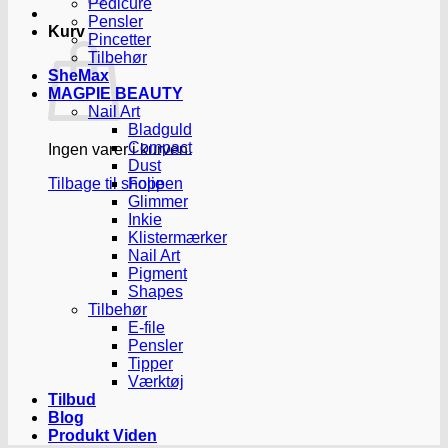
Pedicure
Pensler
Kurv
Pincetter
Tilbehør
SheMax
MAGPIE BEAUTY
Nail Art
Bladguld
Compact
Ingen varer i kurven.
Dust
Tilbage til shoppen
Folie
Glimmer
Inkie
Klistermærker
Nail Art
Pigment
Shapes
Tilbehør
E-file
Pensler
Tipper
Værktøj
Tilbud
Blog
Produkt Viden