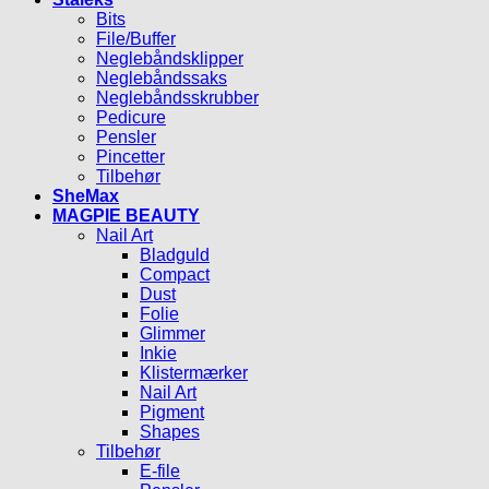
Bits
File/Buffer
Neglebåndsklipper
Neglebåndssaks
Neglebåndsskrubber
Pedicure
Pensler
Pincetter
Tilbehør
SheMax
MAGPIE BEAUTY
Nail Art
Bladguld
Compact
Dust
Folie
Glimmer
Inkie
Klistermærker
Nail Art
Pigment
Shapes
Tilbehør
E-file