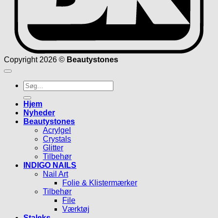
Copyright 2026 ©
Beautystones
Søg
efter:
Hjem
Nyheder
Beautystones
Acrylgel
Crystals
Glitter
Tilbehør
INDIGO NAILS
Nail Art
Folie & Klistermærker
Tilbehør
File
Værktøj
Staleks