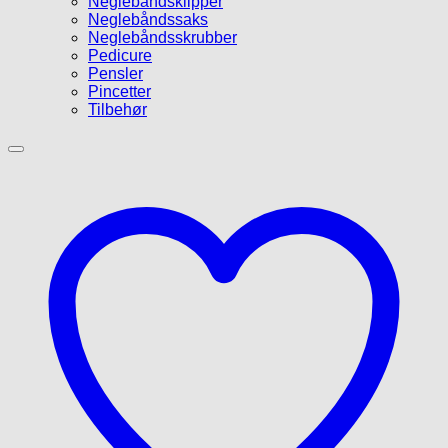
Neglebåndsklipper
Neglebåndssaks
Neglebåndsskrubber
Pedicure
Pensler
Pincetter
Tilbehør