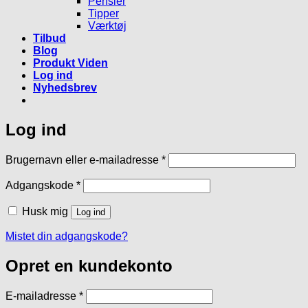
Pensler
Tipper
Værktøj
Tilbud
Blog
Produkt Viden
Log ind
Nyhedsbrev
Log ind
Påkrævet
Brugernavn eller e-mailadresse
*
Påkrævet
Adgangskode
*
Husk mig
Log ind
Mistet din adgangskode?
Opret en kundekonto
Påkrævet
E-mailadresse
*