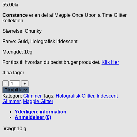
55.00
kr.
Constance
er en del af Magpie Once Upon a Time Glitter
kollektion.
Størrelse: Chunky
Farve: Guld, Holografisk Iridescent
Mængde: 10g
For tips til hvordan du bedst bruger produktet.
Klik Her
4 på lager
Constance
Glitter
Tilføj til kurv
antal
Kategori:
Glimmer
Tags:
Holografisk Glitter
,
Iridescent
Glimmer
,
Magpie Glitter
Yderligere information
Anmeldelser (0)
Vægt
10 g