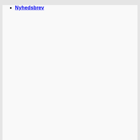
Fortsæt
Nyhedsbrev
til
indhold