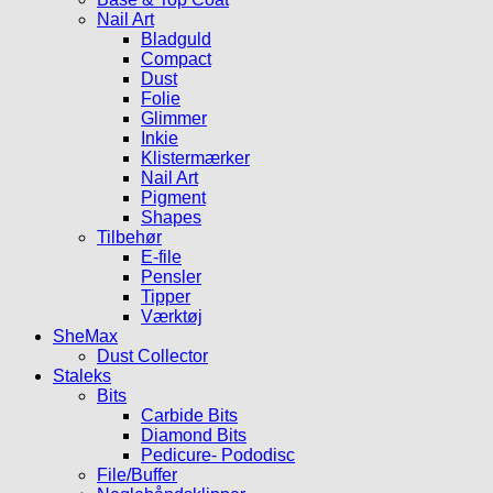
Nail Art
Bladguld
Compact
Dust
Folie
Glimmer
Inkie
Klistermærker
Nail Art
Pigment
Shapes
Tilbehør
E-file
Pensler
Tipper
Værktøj
SheMax
Dust Collector
Staleks
Bits
Carbide Bits
Diamond Bits
Pedicure- Pododisc
File/Buffer