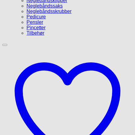
Neglebåndsklipper
Neglebåndssaks
Neglebåndsskrubber
Pedicure
Pensler
Pincetter
Tilbehør