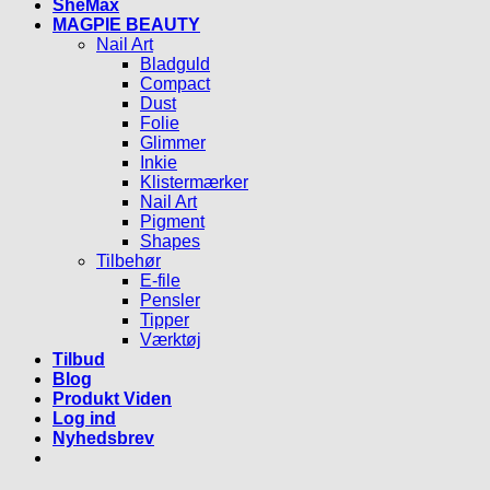
SheMax
MAGPIE BEAUTY
Nail Art
Bladguld
Compact
Dust
Folie
Glimmer
Inkie
Klistermærker
Nail Art
Pigment
Shapes
Tilbehør
E-file
Pensler
Tipper
Værktøj
Tilbud
Blog
Produkt Viden
Log ind
Nyhedsbrev