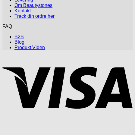
Om Beautystones
Kontakt
Track din ordre her
FAQ
B2B
Blog
Produkt Viden
V
P