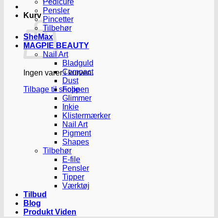
Pedicure
Pensler
Kurv
Pincetter
Tilbehør
SheMax
MAGPIE BEAUTY
Nail Art
Bladguld
Compact
Ingen varer i kurven.
Dust
Tilbage til shoppen
Folie
Glimmer
Inkie
Klistermærker
Nail Art
Pigment
Shapes
Tilbehør
E-file
Pensler
Tipper
Værktøj
Tilbud
Blog
Produkt Viden