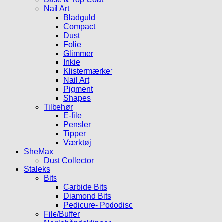
Nail Art
Bladguld
Compact
Dust
Folie
Glimmer
Inkie
Klistermærker
Nail Art
Pigment
Shapes
Tilbehør
E-file
Pensler
Tipper
Værktøj
SheMax
Dust Collector
Staleks
Bits
Carbide Bits
Diamond Bits
Pedicure- Pododisc
File/Buffer