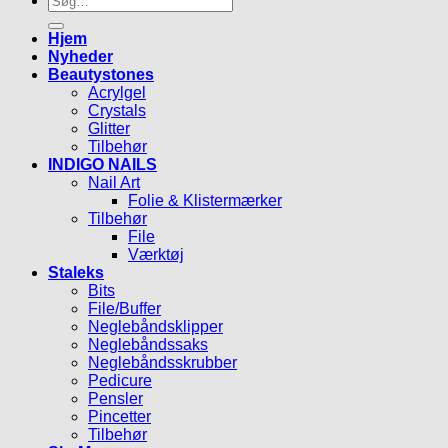
efter:
Hjem
Nyheder
Beautystones
Acrylgel
Crystals
Glitter
Tilbehør
INDIGO NAILS
Nail Art
Folie & Klistermærker
Tilbehør
File
Værktøj
Staleks
Bits
File/Buffer
Neglebåndsklipper
Neglebåndssaks
Neglebåndsskrubber
Pedicure
Pensler
Pincetter
Tilbehør