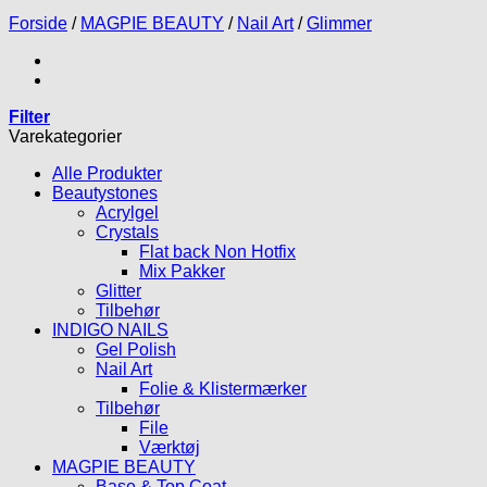
Forside
/
MAGPIE BEAUTY
/
Nail Art
/
Glimmer
Filter
Varekategorier
Alle Produkter
Beautystones
Acrylgel
Crystals
Flat back Non Hotfix
Mix Pakker
Glitter
Tilbehør
INDIGO NAILS
Gel Polish
Nail Art
Folie & Klistermærker
Tilbehør
File
Værktøj
MAGPIE BEAUTY
Base & Top Coat