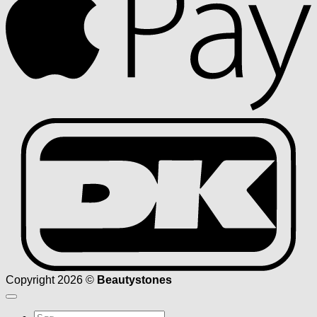
D
Copyright 2026 ©
Beautystones
Søg