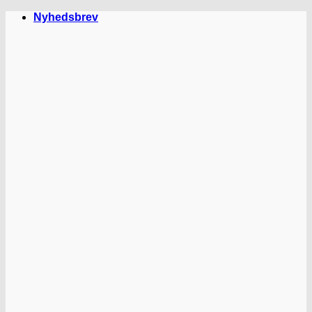
Fortsæt
Nyhedsbrev
til
indhold