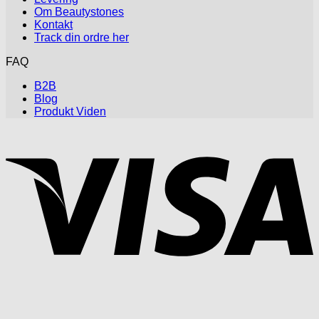
Om Beautystones
Kontakt
Track din ordre her
FAQ
B2B
Blog
Produkt Viden
V
P