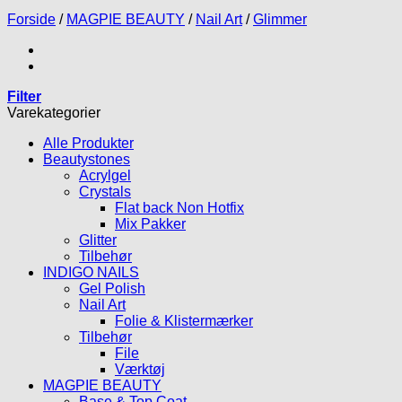
Forside
/
MAGPIE BEAUTY
/
Nail Art
/
Glimmer
Filter
Varekategorier
Alle Produkter
Beautystones
Acrylgel
Crystals
Flat back Non Hotfix
Mix Pakker
Glitter
Tilbehør
INDIGO NAILS
Gel Polish
Nail Art
Folie & Klistermærker
Tilbehør
File
Værktøj
MAGPIE BEAUTY
Base & Top Coat