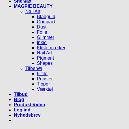
SheMax
MAGPIE BEAUTY
Nail Art
Bladguld
Compact
Dust
Folie
Glimmer
Inkie
Klistermærker
Nail Art
Pigment
Shapes
Tilbehør
E-file
Pensler
Tipper
Værktøj
Tilbud
Blog
Produkt Viden
Log ind
Nyhedsbrev