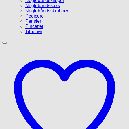
Neglebåndsklipper
Neglebåndssaks
Neglebåndsskrubber
Pedicure
Pensler
Pincetter
Tilbehør