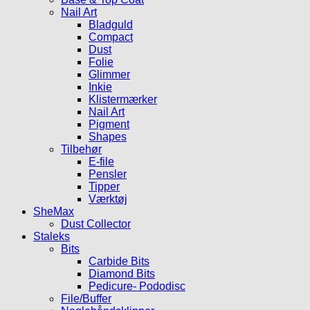
Nail Art
Bladguld
Compact
Dust
Folie
Glimmer
Inkie
Klistermærker
Nail Art
Pigment
Shapes
Tilbehør
E-file
Pensler
Tipper
Værktøj
SheMax
Dust Collector
Staleks
Bits
Carbide Bits
Diamond Bits
Pedicure- Pododisc
File/Buffer