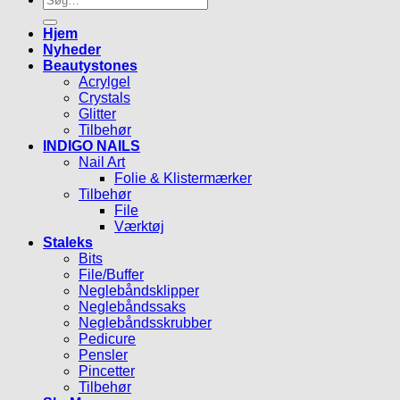
efter:
Hjem
Nyheder
Beautystones
Acrylgel
Crystals
Glitter
Tilbehør
INDIGO NAILS
Nail Art
Folie & Klistermærker
Tilbehør
File
Værktøj
Staleks
Bits
File/Buffer
Neglebåndsklipper
Neglebåndssaks
Neglebåndsskrubber
Pedicure
Pensler
Pincetter
Tilbehør