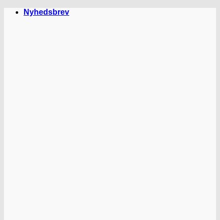
Fortsæt
Nyhedsbrev
til
indhold