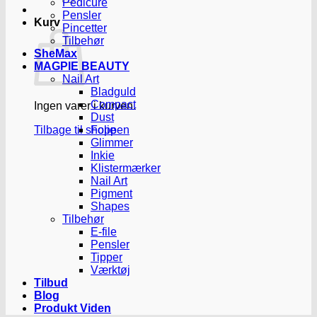
Pedicure
Pensler
Kurv
Pincetter
Tilbehør
SheMax
MAGPIE BEAUTY
Nail Art
Bladguld
Compact
Ingen varer i kurven.
Dust
Tilbage til shoppen
Folie
Glimmer
Inkie
Klistermærker
Nail Art
Pigment
Shapes
Tilbehør
E-file
Pensler
Tipper
Værktøj
Tilbud
Blog
Produkt Viden