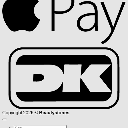
D
Copyright 2026 ©
Beautystones
Søg