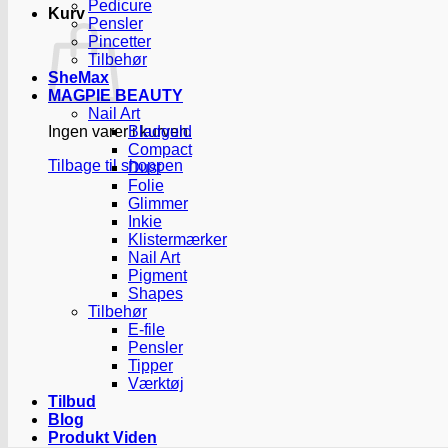
Pedicure
Kurv
Pensler
Pincetter
Tilbehør
SheMax
MAGPIE BEAUTY
Nail Art
Ingen varer i kurven.
Bladguld
Compact
Tilbage til shoppen
Dust
Folie
Glimmer
Inkie
Klistermærker
Nail Art
Pigment
Shapes
Tilbehør
E-file
Pensler
Tipper
Værktøj
Tilbud
Blog
Produkt Viden