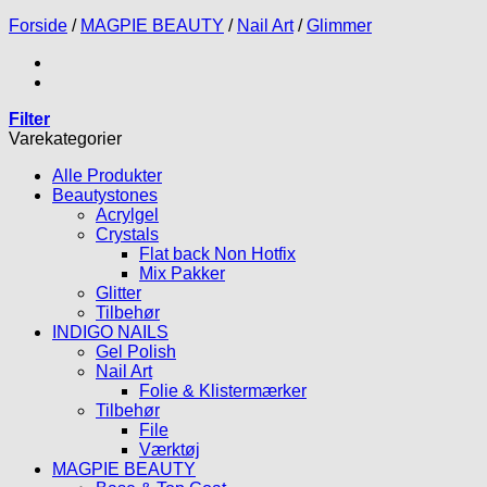
Forside
/
MAGPIE BEAUTY
/
Nail Art
/
Glimmer
Filter
Varekategorier
Alle Produkter
Beautystones
Acrylgel
Crystals
Flat back Non Hotfix
Mix Pakker
Glitter
Tilbehør
INDIGO NAILS
Gel Polish
Nail Art
Folie & Klistermærker
Tilbehør
File
Værktøj
MAGPIE BEAUTY