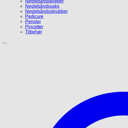
Neglebåndsklipper
Neglebåndssaks
Neglebåndsskrubber
Pedicure
Pensler
Pincetter
Tilbehør