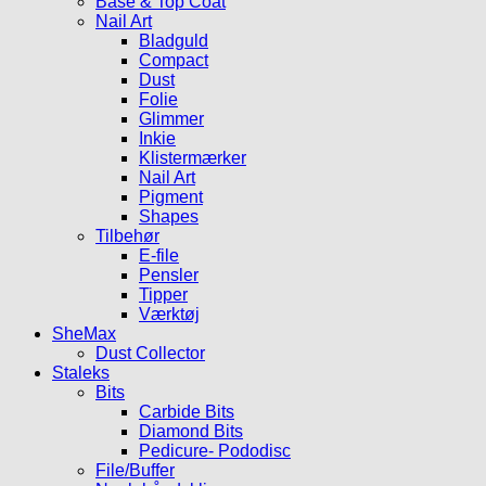
Base & Top Coat
Nail Art
Bladguld
Compact
Dust
Folie
Glimmer
Inkie
Klistermærker
Nail Art
Pigment
Shapes
Tilbehør
E-file
Pensler
Tipper
Værktøj
SheMax
Dust Collector
Staleks
Bits
Carbide Bits
Diamond Bits
Pedicure- Pododisc
File/Buffer