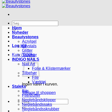
Søg
efter:
Hjem
Nyheder
Beautystones
Acrylgel
Log ind
Crystals
Glitter
Kurv /
0.00
kr.
Tilbehør
INDIGO NAILS
Nail Art
Folie & Klistermærker
Tilbehør
File
Værktøj
Ingen varer i kurven.
Staleks
Bits
Tilbage til shoppen
File/Buffer
Neglebåndsklipper
Søg
Neglebåndssaks
efter:
Neglebåndsskrubber