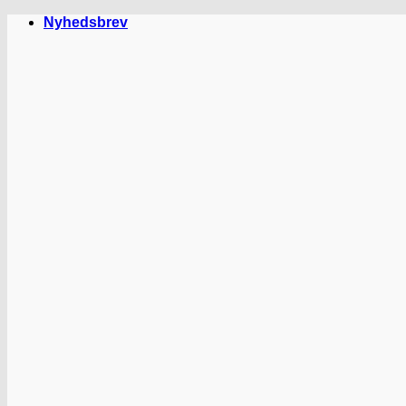
Fortsæt
Nyhedsbrev
til
indhold