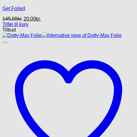
Get Foiled
Den
Den
145.00
kr.
20.00
kr.
oprindelige
aktuelle
Tilføj til kurv
pris
pris
Tilbud
var:
er:
145.00kr..
20.00kr..