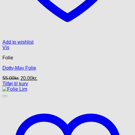
Add to wishlist
Vis
Folie
Dotty-May Folie
Den
Den
55.00
kr.
20.00
kr.
oprindelige
aktuelle
Tilføj til kurv
pris
pris
var:
er:
55.00kr..
20.00kr..