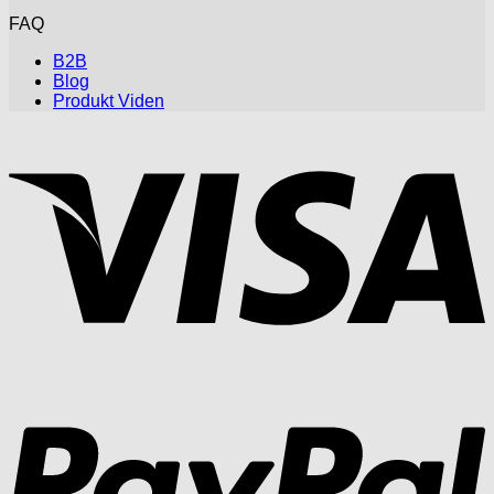
FAQ
B2B
Blog
Produkt Viden
V
P