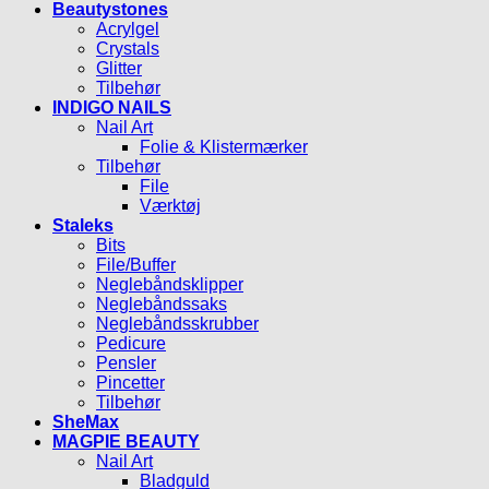
Beautystones
Acrylgel
Crystals
Glitter
Tilbehør
INDIGO NAILS
Nail Art
Folie & Klistermærker
Tilbehør
File
Værktøj
Staleks
Bits
File/Buffer
Neglebåndsklipper
Neglebåndssaks
Neglebåndsskrubber
Pedicure
Pensler
Pincetter
Tilbehør
SheMax
MAGPIE BEAUTY
Nail Art
Bladguld