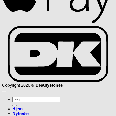
D
Copyright 2026 ©
Beautystones
Søg
efter:
Hjem
Nyheder