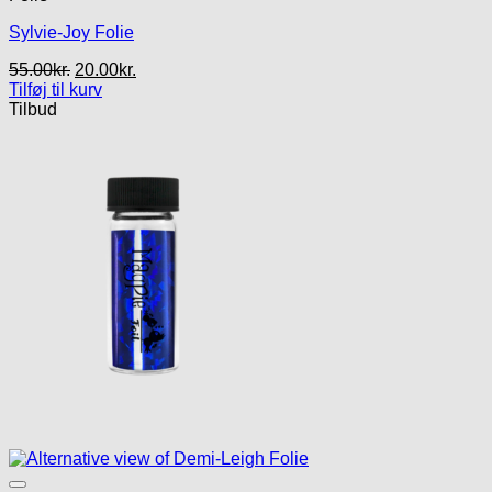
Sylvie-Joy Folie
Den
Den
55.00
kr.
20.00
kr.
oprindelige
aktuelle
Tilføj til kurv
pris
pris
Tilbud
var:
er:
55.00kr..
20.00kr..