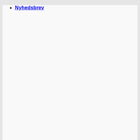
Fortsæt
Nyhedsbrev
til
indhold