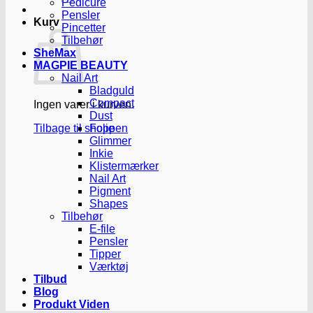
Pedicure
Pensler
Kurv
Pincetter
Tilbehør
SheMax
MAGPIE BEAUTY
Nail Art
Bladguld
Compact
Ingen varer i kurven.
Dust
Tilbage til shoppen
Folie
Glimmer
Inkie
Klistermærker
Nail Art
Pigment
Shapes
Tilbehør
E-file
Pensler
Tipper
Værktøj
Tilbud
Blog
Produkt Viden