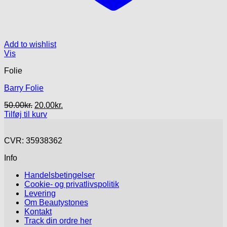
Add to wishlist
Vis
Folie
Barry Folie
Den
Den
50.00
kr.
20.00
kr.
oprindelige
aktuelle
Tilføj til kurv
pris
pris
var:
er:
CVR: 35938362
50.00kr..
20.00kr..
Info
Handelsbetingelser
Cookie- og privatlivspolitik
Levering
Om Beautystones
Kontakt
Track din ordre her