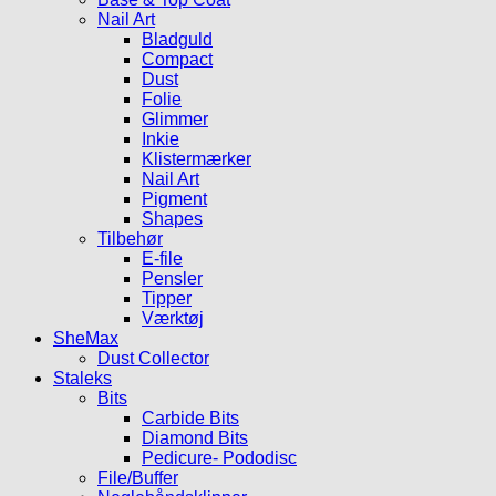
Nail Art
Bladguld
Compact
Dust
Folie
Glimmer
Inkie
Klistermærker
Nail Art
Pigment
Shapes
Tilbehør
E-file
Pensler
Tipper
Værktøj
SheMax
Dust Collector
Staleks
Bits
Carbide Bits
Diamond Bits
Pedicure- Pododisc
File/Buffer