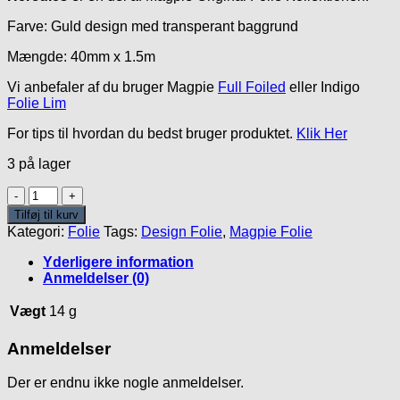
var:
er:
Farve: Guld design med transperant baggrund
50.00kr..
20.00kr..
Mængde: 40mm x 1.5m
Vi anbefaler af du bruger Magpie
Full Foiled
eller Indigo
Folie Lim
For tips til hvordan du bedst bruger produktet.
Klik Her
3 på lager
Hercules
Folie
Tilføj til kurv
antal
Kategori:
Folie
Tags:
Design Folie
,
Magpie Folie
Yderligere information
Anmeldelser (0)
Vægt
14 g
Anmeldelser
Der er endnu ikke nogle anmeldelser.