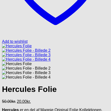
Add to wishlist
Hercules Folie
Den
Den
50.00
kr.
20.00
kr.
oprindelige
aktuelle
Hercules
er en del af Magpie Original Folie Kollektionen.
pris
pris