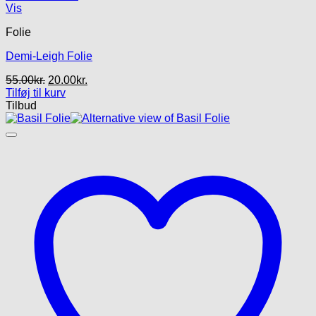
Vis
Folie
Demi-Leigh Folie
Den
Den
55.00
kr.
20.00
kr.
oprindelige
aktuelle
Tilføj til kurv
pris
pris
Tilbud
var:
er:
55.00kr..
20.00kr..