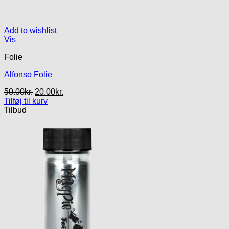
Add to wishlist
Vis
Folie
Alfonso Folie
Den
Den
50.00
kr.
20.00
kr.
oprindelige
aktuelle
Tilføj til kurv
pris
pris
Tilbud
var:
er:
50.00kr..
20.00kr..