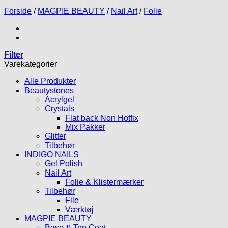
Forside
/
MAGPIE BEAUTY
/
Nail Art
/
Folie
Filter
Varekategorier
Alle Produkter
Beautystones
Acrylgel
Crystals
Flat back Non Hotfix
Mix Pakker
Glitter
Tilbehør
INDIGO NAILS
Gel Polish
Nail Art
Folie & Klistermærker
Tilbehør
File
Værktøj
MAGPIE BEAUTY
Base & Top Coat