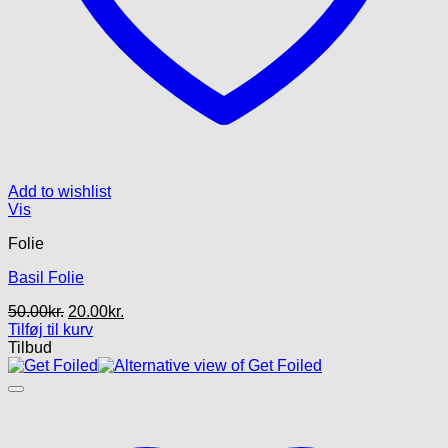
Add to wishlist
Vis
Folie
Basil Folie
Den
Den
50.00
kr.
20.00
kr.
oprindelige
aktuelle
Tilføj til kurv
pris
pris
Tilbud
var:
er:
50.00kr..
20.00kr..