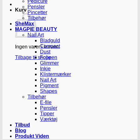
Pedicure
Pensler
Kurv
Pincetter
Tilbehør
SheMax
MAGPIE BEAUTY
Nail Art
Bladguld
Compact
Ingen varer i kurven.
Dust
Tilbage til shoppen
Folie
Glimmer
Inkie
Klistermærker
Nail Art
Pigment
Shapes
Tilbehør
E-file
Pensler
Tipper
Værktøj
Tilbud
Blog
Produkt Viden