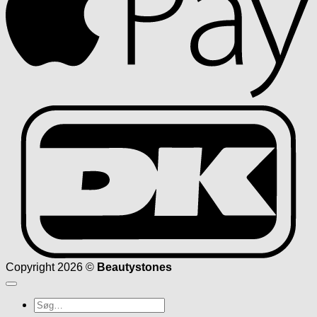
D
Copyright 2026 ©
Beautystones
Søg
efter: