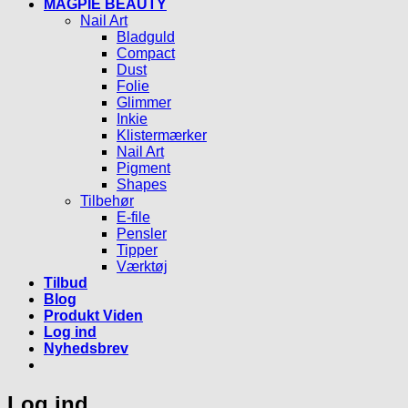
MAGPIE BEAUTY
Nail Art
Bladguld
Compact
Dust
Folie
Glimmer
Inkie
Klistermærker
Nail Art
Pigment
Shapes
Tilbehør
E-file
Pensler
Tipper
Værktøj
Tilbud
Blog
Produkt Viden
Log ind
Nyhedsbrev
Log ind