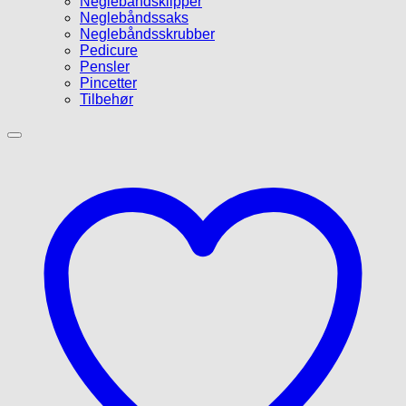
Neglebåndsklipper
Neglebåndssaks
Neglebåndsskrubber
Pedicure
Pensler
Pincetter
Tilbehør