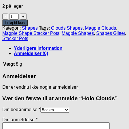
2 på lager
Holo
Clouds
Tilføj til kurv
antal
Kategori:
Shapes
Tags:
Clouds Shapes
,
Magpie Clouds
,
Magpie Shape Stacker Pots
,
Magpie Shapes
,
Shapes Glitter
,
Stacker Pots
Yderligere information
Anmeldelser (0)
Vægt
8 g
Anmeldelser
Der er endnu ikke nogle anmeldelser.
Vær den første til at anmelde “Holo Clouds”
Din bedømmelse
*
Din anmeldelse
*