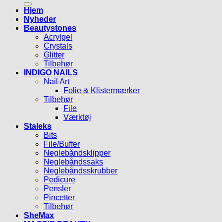
Hjem
Nyheder
Beautystones
Acrylgel
Crystals
Glitter
Tilbehør
INDIGO NAILS
Nail Art
Folie & Klistermærker
Tilbehør
File
Værktøj
Staleks
Bits
File/Buffer
Neglebåndsklipper
Neglebåndssaks
Neglebåndsskrubber
Pedicure
Pensler
Pincetter
Tilbehør
SheMax