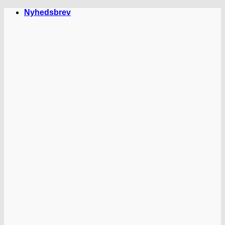
Fortsæt
Nyhedsbrev
til
indhold