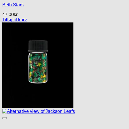
Beth Stars
47.00
kr.
Tilføj til kurv