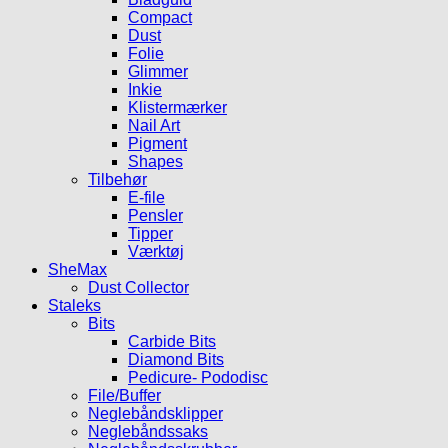
Compact
Dust
Folie
Glimmer
Inkie
Klistermærker
Nail Art
Pigment
Shapes
Tilbehør
E-file
Pensler
Tipper
Værktøj
SheMax
Dust Collector
Staleks
Bits
Carbide Bits
Diamond Bits
Pedicure- Pododisc
File/Buffer
Neglebåndsklipper
Neglebåndssaks