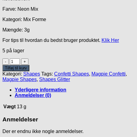
Farve: Neon Mix
Kategori: Mix Forme
Mængde: 3g
For tips til hvordan du bedst bruger produktet.
Klik Her
5 på lager
Love
Is
Tilføj til kurv
Love
Kategori:
Shapes
Tags:
Confetti Shapes
,
Magpie Confetti
,
Confetti
Magpie Shapes
,
Shapes Glitter
antal
Yderligere information
Anmeldelser (0)
Vægt
13 g
Anmeldelser
Der er endnu ikke nogle anmeldelser.