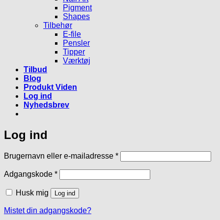
Pigment
Shapes
Tilbehør
E-file
Pensler
Tipper
Værktøj
Tilbud
Blog
Produkt Viden
Log ind
Nyhedsbrev
Log ind
Påkrævet
Brugernavn eller e-mailadresse
*
Påkrævet
Adgangskode
*
Husk mig
Log ind
Mistet din adgangskode?