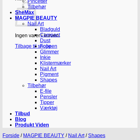
Pincetter
Tilbehør
SheMax
MAGPIE BEAUTY
Nail Art
Bladguld
Compact
Ingen varer i kurven.
Dust
Tilbage til shoppen
Folie
Glimmer
Inkie
Klistermærker
Nail Art
Pigment
Shapes
Tilbehør
E-file
Pensler
Tipper
Værktøj
Tilbud
Blog
Produkt Viden
Forside
/
MAGPIE BEAUTY
/
Nail Art
/
Shapes