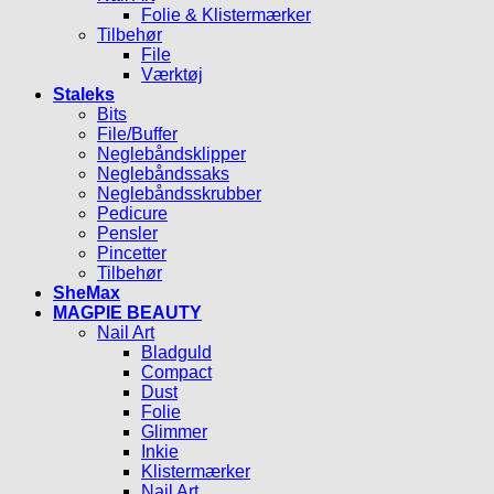
Folie & Klistermærker
Tilbehør
File
Værktøj
Staleks
Bits
File/Buffer
Neglebåndsklipper
Neglebåndssaks
Neglebåndsskrubber
Pedicure
Pensler
Pincetter
Tilbehør
SheMax
MAGPIE BEAUTY
Nail Art
Bladguld
Compact
Dust
Folie
Glimmer
Inkie
Klistermærker
Nail Art