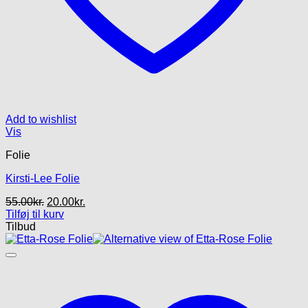
Add to wishlist
Vis
Folie
Kirsti-Lee Folie
Den
Den
55.00
kr.
20.00
kr.
oprindelige
aktuelle
Tilføj til kurv
pris
pris
Tilbud
var:
er:
55.00kr..
20.00kr..