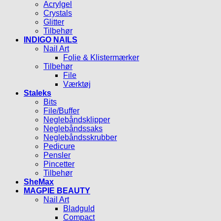
Acrylgel
Crystals
Glitter
Tilbehør
INDIGO NAILS
Nail Art
Folie & Klistermærker
Tilbehør
File
Værktøj
Staleks
Bits
File/Buffer
Neglebåndsklipper
Neglebåndssaks
Neglebåndsskrubber
Pedicure
Pensler
Pincetter
Tilbehør
SheMax
MAGPIE BEAUTY
Nail Art
Bladguld
Compact