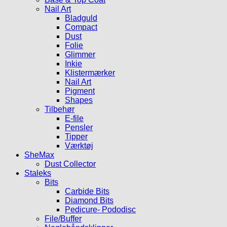
Nail Art
Bladguld
Compact
Dust
Folie
Glimmer
Inkie
Klistermærker
Nail Art
Pigment
Shapes
Tilbehør
E-file
Pensler
Tipper
Værktøj
SheMax
Dust Collector
Staleks
Bits
Carbide Bits
Diamond Bits
Pedicure- Pododisc
File/Buffer