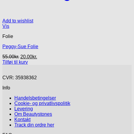
Add to wishlist
Vis
Folie
Peggy-Sue Folie
Den
Den
55.00
kr.
20.00
kr.
oprindelige
aktuelle
Tilføj til kurv
pris
pris
var:
er:
CVR: 35938362
55.00kr..
20.00kr..
Info
Handelsbetingelser
Cookie- og privatlivspolitik
Levering
Om Beautystones
Kontakt
Track din ordre her