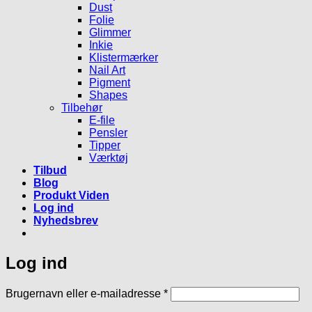
Dust
Folie
Glimmer
Inkie
Klistermærker
Nail Art
Pigment
Shapes
Tilbehør
E-file
Pensler
Tipper
Værktøj
Tilbud
Blog
Produkt Viden
Log ind
Nyhedsbrev
Log ind
Påkrævet
Brugernavn eller e-mailadresse
*