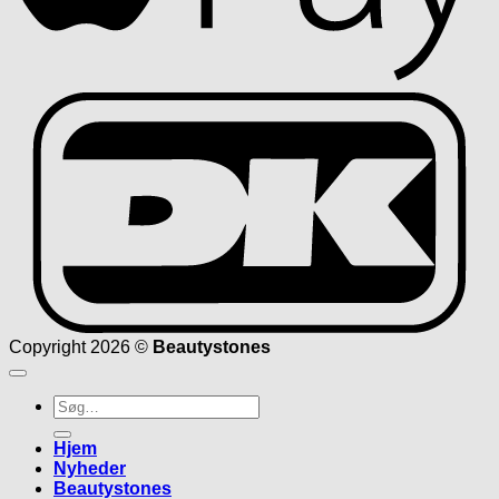
D
Copyright 2026 ©
Beautystones
Søg
efter:
Hjem
Nyheder
Beautystones