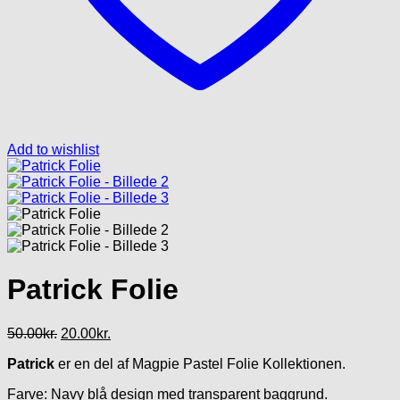
Add to wishlist
Patrick Folie
Den
Den
50.00
kr.
20.00
kr.
oprindelige
aktuelle
Patrick
er en del af Magpie Pastel Folie Kollektionen.
pris
pris
var:
er:
Farve: Navy blå design med transparent baggrund.
50.00kr..
20.00kr..