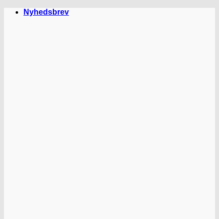
Fortsæt
Nyhedsbrev
til
indhold