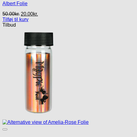
Albert Folie
Den
Den
50.00
kr.
20.00
kr.
oprindelige
aktuelle
Tilføj til kurv
pris
pris
Tilbud
var:
er:
50.00kr..
20.00kr..