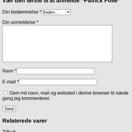
Vær den første til at anmelde “Patrick Folie”
Din bedømmelse
*
Din anmeldelse
*
Navn
*
E-mail
*
Gem mit navn, mail og websted i denne browser til næste
gang jeg kommenterer.
Relaterede varer
Tilbud