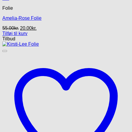
Folie
Amelia-Rose Folie
Den
Den
55.00
kr.
20.00
kr.
oprindelige
aktuelle
Tilføj til kurv
pris
pris
Tilbud
var:
er:
55.00kr..
20.00kr..