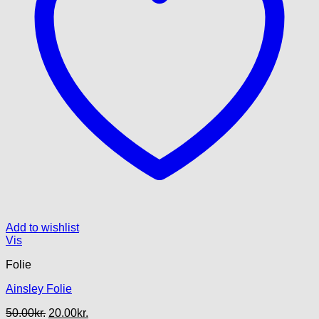
Add to wishlist
Vis
Folie
Ainsley Folie
Den
Den
50.00
kr.
20.00
kr.