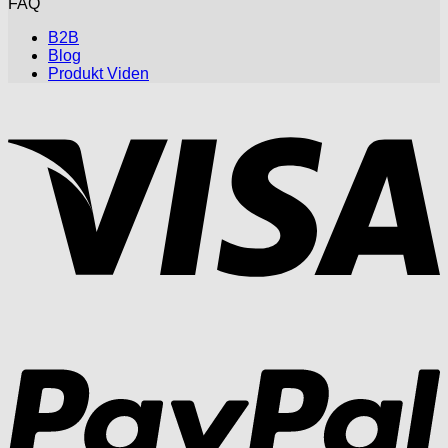
FAQ
B2B
Blog
Produkt Viden
V
P