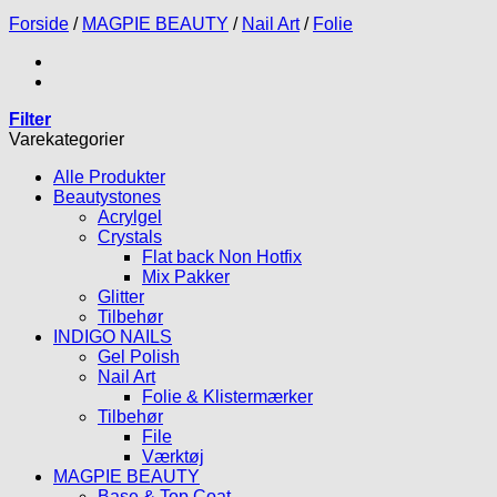
Forside
/
MAGPIE BEAUTY
/
Nail Art
/
Folie
Filter
Varekategorier
Alle Produkter
Beautystones
Acrylgel
Crystals
Flat back Non Hotfix
Mix Pakker
Glitter
Tilbehør
INDIGO NAILS
Gel Polish
Nail Art
Folie & Klistermærker
Tilbehør
File
Værktøj
MAGPIE BEAUTY
Base & Top Coat