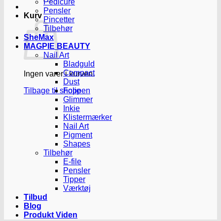
Pedicure
Pensler
Kurv
Pincetter
Tilbehør
SheMax
MAGPIE BEAUTY
Nail Art
Bladguld
Compact
Ingen varer i kurven.
Dust
Tilbage til shoppen
Folie
Glimmer
Inkie
Klistermærker
Nail Art
Pigment
Shapes
Tilbehør
E-file
Pensler
Tipper
Værktøj
Tilbud
Blog
Produkt Viden