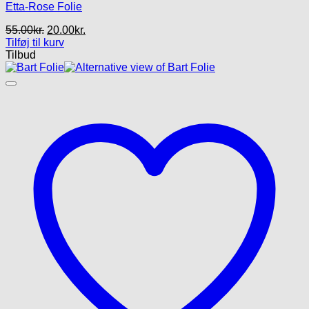
Etta-Rose Folie
Den
Den
55.00
kr.
20.00
kr.
oprindelige
aktuelle
Tilføj til kurv
pris
pris
Tilbud
var:
er:
55.00kr..
20.00kr..