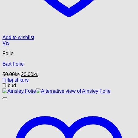
Add to wishlist
Vis
Folie
Bart Folie
Den
Den
50.00
kr.
20.00
kr.
oprindelige
aktuelle
Tilføj til kurv
pris
pris
Tilbud
var:
er:
50.00kr..
20.00kr..