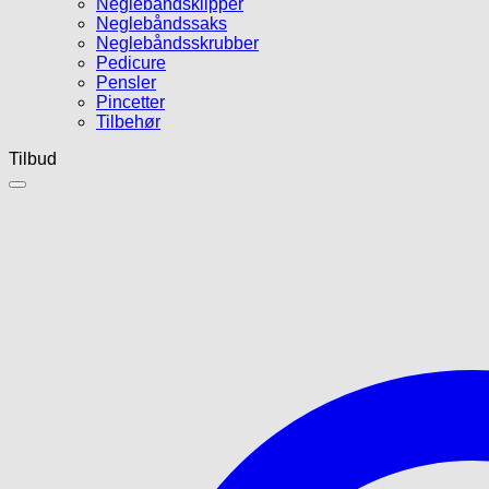
Neglebåndsklipper
Neglebåndssaks
Neglebåndsskrubber
Pedicure
Pensler
Pincetter
Tilbehør
Tilbud