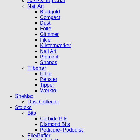
Base & Top Coat
Nail Art
Bladguld
Compact
Dust
Folie
Glimmer
Inkie
Klistermærker
Nail Art
Pigment
Shapes
Tilbehør
E-file
Pensler
Tipper
Værktøj
SheMax
Dust Collector
Staleks
Bits
Carbide Bits
Diamond Bits
Pedicure- Pododisc
File/Buffer