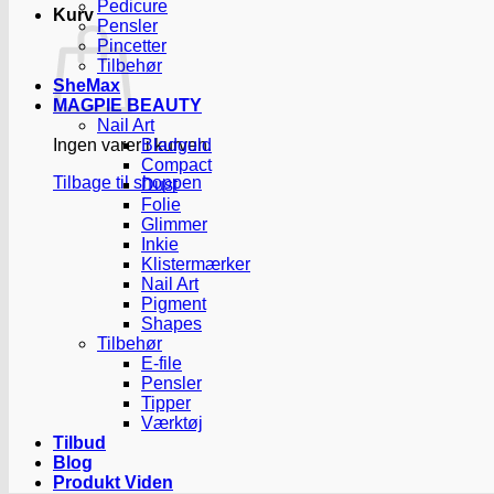
Pedicure
Kurv
Pensler
Pincetter
Tilbehør
SheMax
MAGPIE BEAUTY
Nail Art
Ingen varer i kurven.
Bladguld
Compact
Tilbage til shoppen
Dust
Folie
Glimmer
Inkie
Klistermærker
Nail Art
Pigment
Shapes
Tilbehør
E-file
Pensler
Tipper
Værktøj
Tilbud
Blog
Produkt Viden