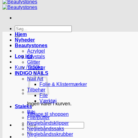
Søg
efter:
Hjem
Nyheder
Beautystones
Acrylgel
Log ind
Crystals
Glitter
Kurv /
0.00
kr.
Tilbehør
INDIGO NAILS
Nail Art
Folie & Klistermærker
Tilbehør
File
Værktøj
Ingen varer i kurven.
Staleks
Bits
Tilbage til shoppen
File/Buffer
Neglebåndsklipper
Søg
Neglebåndssaks
efter:
Neglebåndsskrubber