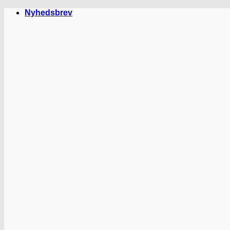
Fortsæt
Nyhedsbrev
til
indhold