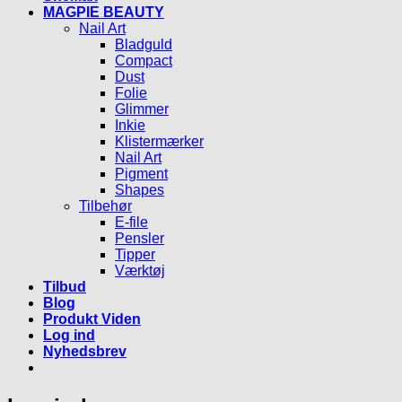
MAGPIE BEAUTY
Nail Art
Bladguld
Compact
Dust
Folie
Glimmer
Inkie
Klistermærker
Nail Art
Pigment
Shapes
Tilbehør
E-file
Pensler
Tipper
Værktøj
Tilbud
Blog
Produkt Viden
Log ind
Nyhedsbrev