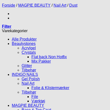
Forside
/
MAGPIE BEAUTY
/
Nail Art
/
Dust
Filter
Varekategorier
Alle Produkter
Beautystones
Acrylgel
Crystals
Flat back Non Hotfix
Mix Pakker
Glitter
Tilbehør
INDIGO NAILS
Gel Polish
Nail Art
Folie & Klistermærker
Tilbehør
File
Værktøj
MAGPIE BEAUTY
Base & Top Coat