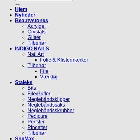
efter:
Hjem
Nyheder
Beautystones
Acrylgel
Crystals
Glitter
Tilbehør
INDIGO NAILS
Nail Art
Folie & Klistermærker
Tilbehør
File
Værktøj
Staleks
Bits
File/Buffer
Neglebåndsklipper
Neglebåndssaks
Neglebåndsskrubber
Pedicure
Pensler
Pincetter
Tilbehør
SheMax