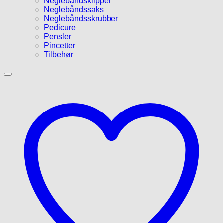
Neglebåndsklipper
Neglebåndssaks
Neglebåndsskrubber
Pedicure
Pensler
Pincetter
Tilbehør