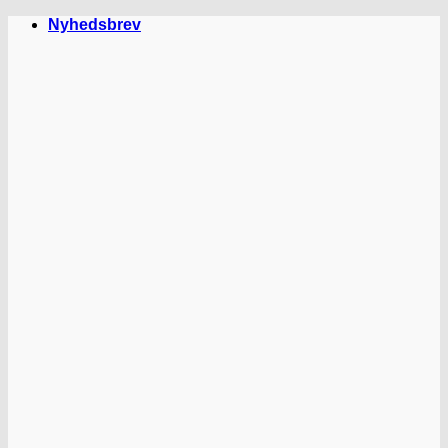
Fortsæt
Nyhedsbrev
til
indhold