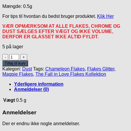
Mængde: 0.5g
For tips til hvordan du bedst bruger produktet.
Klik Her
VÆR OPMÆRKSOM AT ALLE FLAKES, CHROME OG
DUST SÆLGES EFTER VÆGT OG IKKE VOLUME,
DERFOR ER GLASSET IKKE ALTID FYLDT.
5 på lager
Sorrell
Flakes
Tilføj til kurv
antal
Kategori:
Dust
Tags:
Chameleon Flakes
,
Flakes Glitter
,
Magpie Flakes
,
The Fall in Love Flakes Kollektion
Yderligere information
Anmeldelser (0)
Vægt
0.5 g
Anmeldelser
Der er endnu ikke nogle anmeldelser.