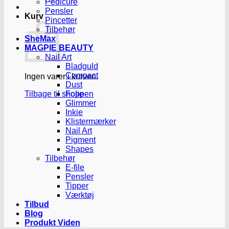
Pedicure
Pensler
Kurv
Pincetter
Tilbehør
SheMax
MAGPIE BEAUTY
Nail Art
Bladguld
Compact
Ingen varer i kurven.
Dust
Tilbage til shoppen
Folie
Glimmer
Inkie
Klistermærker
Nail Art
Pigment
Shapes
Tilbehør
E-file
Pensler
Tipper
Værktøj
Tilbud
Blog
Produkt Viden