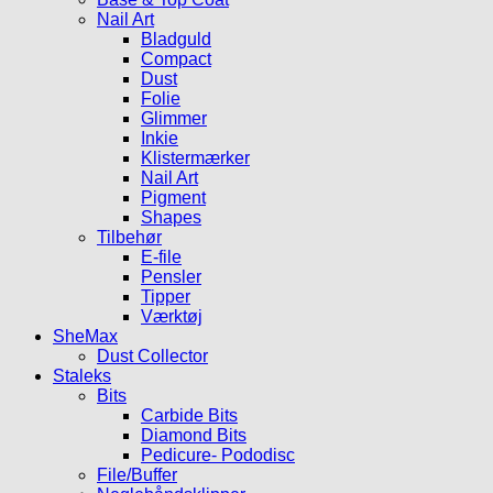
Nail Art
Bladguld
Compact
Dust
Folie
Glimmer
Inkie
Klistermærker
Nail Art
Pigment
Shapes
Tilbehør
E-file
Pensler
Tipper
Værktøj
SheMax
Dust Collector
Staleks
Bits
Carbide Bits
Diamond Bits
Pedicure- Pododisc
File/Buffer