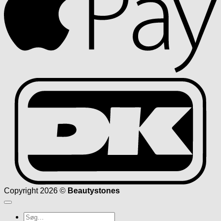
D
Copyright 2026 ©
Beautystones
Søg