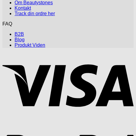
Om Beautystones
Kontakt
Track din ordre her
FAQ
B2B
Blog
Produkt Viden
V
P