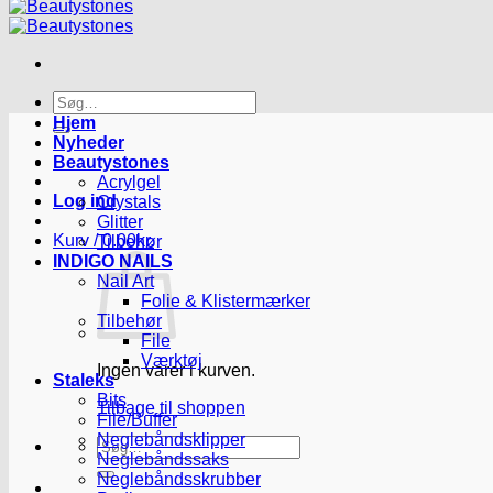
Søg
efter:
Hjem
Nyheder
Beautystones
Acrylgel
Log ind
Crystals
Glitter
Kurv /
0.00
kr.
Tilbehør
INDIGO NAILS
Nail Art
Folie & Klistermærker
Tilbehør
File
Værktøj
Ingen varer i kurven.
Staleks
Bits
Tilbage til shoppen
File/Buffer
Neglebåndsklipper
Søg
Neglebåndssaks
efter:
Neglebåndsskrubber