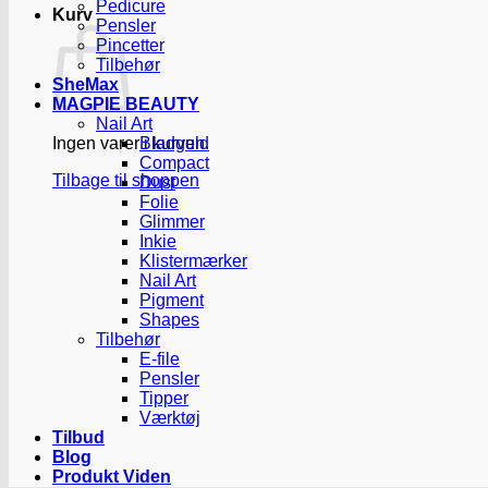
Pedicure
Kurv
Pensler
Pincetter
Tilbehør
SheMax
MAGPIE BEAUTY
Nail Art
Ingen varer i kurven.
Bladguld
Compact
Tilbage til shoppen
Dust
Folie
Glimmer
Inkie
Klistermærker
Nail Art
Pigment
Shapes
Tilbehør
E-file
Pensler
Tipper
Værktøj
Tilbud
Blog
Produkt Viden