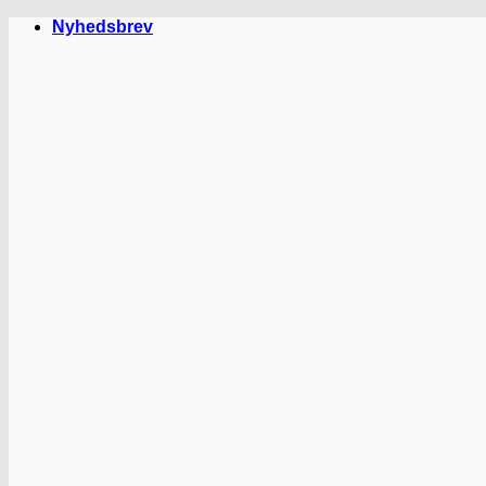
Fortsæt
Nyhedsbrev
til
indhold