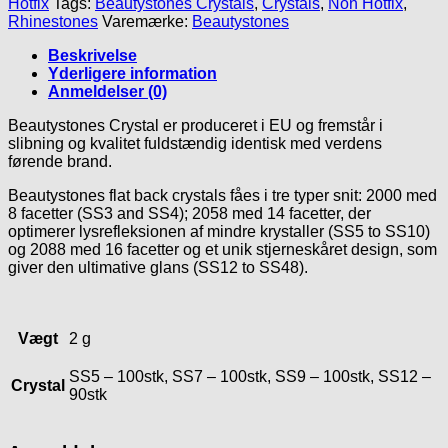
Hotfix
Tags:
Beautystones Crystals
,
Crystals
,
Non Hotfix
,
Beautystones
Rhinestones
Varemærke:
Beautystones
Crystals
antal
Beskrivelse
Yderligere information
Anmeldelser (0)
Beautystones Crystal er produceret i EU og fremstår i
slibning og kvalitet fuldstændig identisk med verdens
førende brand.
Beautystones flat back crystals fåes i tre typer snit: 2000 med
8 facetter (SS3 and SS4); 2058 med 14 facetter, der
optimerer lysrefleksionen af mindre krystaller (SS5 to SS10)
og 2088 med 16 facetter og et unik stjerneskåret design, som
giver den ultimative glans (SS12 to SS48).
Vægt
2 g
SS5 – 100stk, SS7 – 100stk, SS9 – 100stk, SS12 –
Crystal
90stk