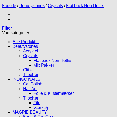
Forside
/
Beautystones
/
Crystals
/
Flat back Non Hotfix
Filter
Varekategorier
Alle Produkter
Beautystones
Acrylgel
Crystals
Flat back Non Hotfix
Mix Pakker
Glitter
Tilbehør
INDIGO NAILS
Gel Polish
Nail Art
Folie & Klistermærker
Tilbehør
File
Værktøj
MAGPIE BEAUTY
Base & Top Coat