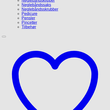
Neglebåndsklipper
Neglebåndssaks
Neglebåndsskrubber
Pedicure
Pensler
Pincetter
Tilbehør