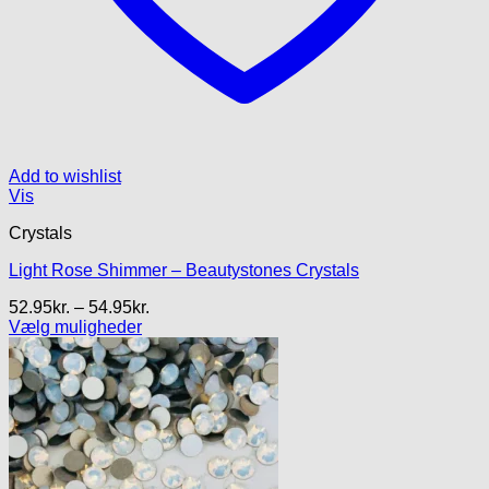
Add to wishlist
Vis
Crystals
Light Rose Shimmer – Beautystones Crystals
Prisinterval:
52.95
kr.
–
54.95
kr.
52.95kr.
Vælg muligheder
Dette
til
vare
54.95kr.
har
flere
varianter.
Mulighederne
kan
vælges