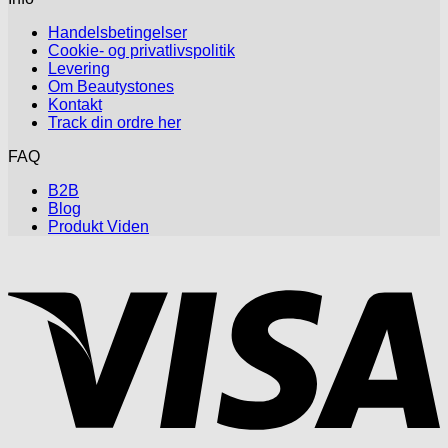
Handelsbetingelser
Cookie- og privatlivspolitik
Levering
Om Beautystones
Kontakt
Track din ordre her
FAQ
B2B
Blog
Produkt Viden
V