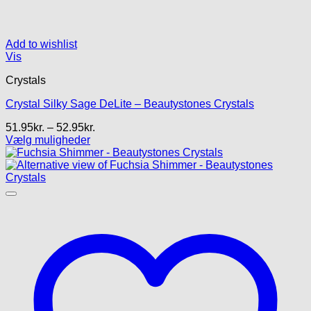
Add to wishlist
Vis
Crystals
Crystal Silky Sage DeLite – Beautystones Crystals
Prisinterval:
51.95
kr.
–
52.95
kr.
51.95kr.
Vælg muligheder
Dette
til
vare
52.95kr.
har
flere
varianter.
Mulighederne
kan
vælges
på
varesiden