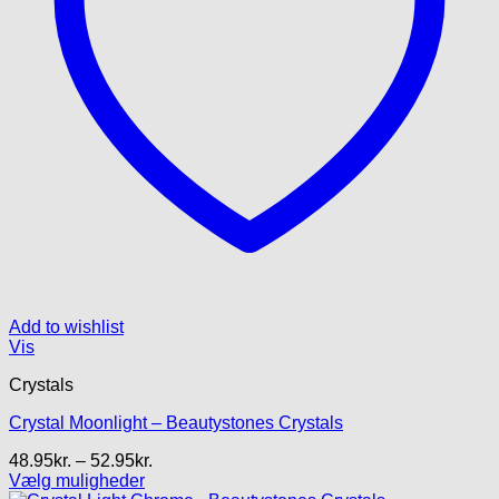
Add to wishlist
Vis
Crystals
Crystal Moonlight – Beautystones Crystals
Prisinterval:
48.95
kr.
–
52.95
kr.
48.95kr.
Vælg muligheder