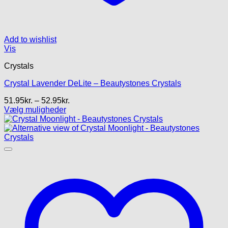
Add to wishlist
Vis
Crystals
Crystal Lavender DeLite – Beautystones Crystals
Prisinterval:
51.95
kr.
–
52.95
kr.
51.95kr.
Vælg muligheder
Dette
til
vare
52.95kr.
har
flere
varianter.
Mulighederne
kan
vælges
på
varesiden