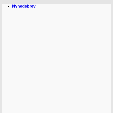
Fortsæt
Nyhedsbrev
til
indhold