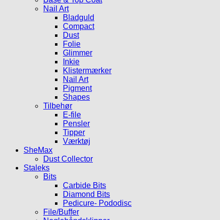
Nail Art
Bladguld
Compact
Dust
Folie
Glimmer
Inkie
Klistermærker
Nail Art
Pigment
Shapes
Tilbehør
E-file
Pensler
Tipper
Værktøj
SheMax
Dust Collector
Staleks
Bits
Carbide Bits
Diamond Bits
Pedicure- Pododisc
File/Buffer