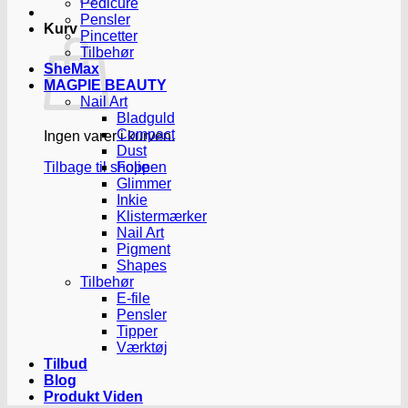
Pedicure
Pensler
Kurv
Pincetter
Tilbehør
SheMax
MAGPIE BEAUTY
Nail Art
Bladguld
Compact
Ingen varer i kurven.
Dust
Tilbage til shoppen
Folie
Glimmer
Inkie
Klistermærker
Nail Art
Pigment
Shapes
Tilbehør
E-file
Pensler
Tipper
Værktøj
Tilbud
Blog
Produkt Viden