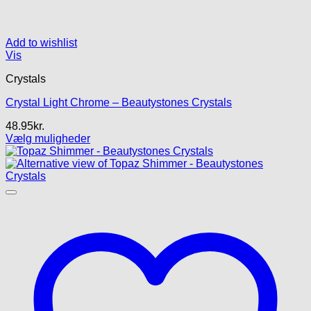
Add to wishlist
Vis
Crystals
Crystal Light Chrome – Beautystones Crystals
48.95
kr.
Vælg muligheder
Dette
vare
har
flere
varianter.
Mulighederne
kan
vælges
på
varesiden