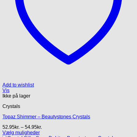
Add to wishlist
Vis
Ikke på lager
Crystals
Topaz Shimmer – Beautystones Crystals
Prisinterval:
52.95
kr.
–
54.95
kr.
52.95kr.
Vælg muligheder