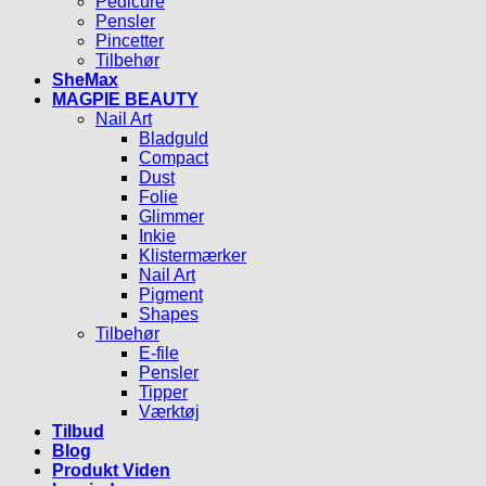
Pedicure
Pensler
Pincetter
Tilbehør
SheMax
MAGPIE BEAUTY
Nail Art
Bladguld
Compact
Dust
Folie
Glimmer
Inkie
Klistermærker
Nail Art
Pigment
Shapes
Tilbehør
E-file
Pensler
Tipper
Værktøj
Tilbud
Blog
Produkt Viden