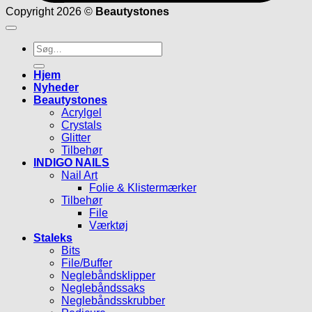
Copyright 2026 ©
Beautystones
Søg
efter:
Hjem
Nyheder
Beautystones
Acrylgel
Crystals
Glitter
Tilbehør
INDIGO NAILS
Nail Art
Folie & Klistermærker
Tilbehør
File
Værktøj
Staleks
Bits
File/Buffer
Neglebåndsklipper
Neglebåndssaks
Neglebåndsskrubber