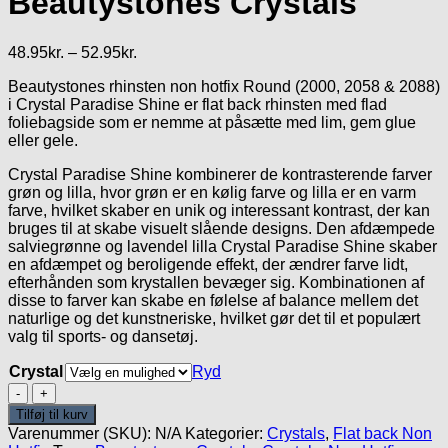
Beautystones Crystals
Prisinterval:
48.95
kr.
–
52.95
kr.
48.95kr.
Beautystones rhinsten non hotfix Round (2000, 2058 & 2088)
til
i Crystal Paradise Shine er flat back rhinsten med flad
52.95kr.
foliebagside som er nemme at påsætte med lim, gem glue
eller gele.
Crystal Paradise Shine kombinerer de kontrasterende farver
grøn og lilla, hvor grøn er en kølig farve og lilla er en varm
farve, hvilket skaber en unik og interessant kontrast, der kan
bruges til at skabe visuelt slående designs. Den afdæmpede
salviegrønne og lavendel lilla Crystal Paradise Shine skaber
en afdæmpet og beroligende effekt, der ændrer farve lidt,
efterhånden som krystallen bevæger sig. Kombinationen af
disse to farver kan skabe en følelse af balance mellem det
naturlige og det kunstneriske, hvilket gør det til et populært
valg til sports- og dansetøj.
Crystal
Ryd
Crystal
Paradise
Tilføj til kurv
Shine
Varenummer (SKU):
N/A
Kategorier:
Crystals
,
Flat back Non
-