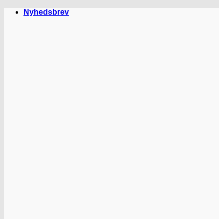
Fortsæt
Nyhedsbrev
til
indhold