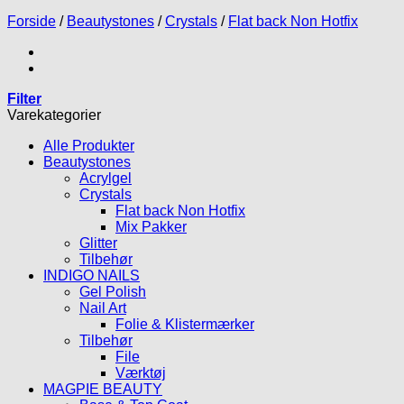
Forside
/
Beautystones
/
Crystals
/
Flat back Non Hotfix
Filter
Varekategorier
Alle Produkter
Beautystones
Acrylgel
Crystals
Flat back Non Hotfix
Mix Pakker
Glitter
Tilbehør
INDIGO NAILS
Gel Polish
Nail Art
Folie & Klistermærker
Tilbehør
File
Værktøj
MAGPIE BEAUTY