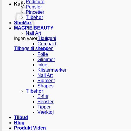
Pedicure
Kurv
Pensler
Pincetter
Tilbehør
SheMax
MAGPIE BEAUTY
Nail Art
Ingen varer i kurven.
Bladguld
Compact
Tilbage til shoppen
Dust
Folie
Glimmer
Inkie
Klistermærker
Nail Art
Pigment
Shapes
Tilbehør
E-file
Pensler
Tipper
Værktøj
Tilbud
Blog
Produkt Viden