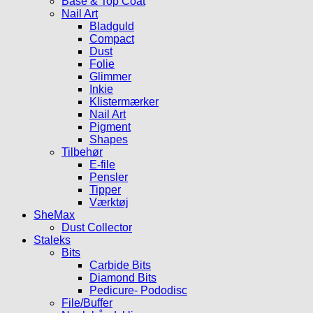
Base & Top Coat
Nail Art
Bladguld
Compact
Dust
Folie
Glimmer
Inkie
Klistermærker
Nail Art
Pigment
Shapes
Tilbehør
E-file
Pensler
Tipper
Værktøj
SheMax
Dust Collector
Staleks
Bits
Carbide Bits
Diamond Bits
Pedicure- Pododisc
File/Buffer