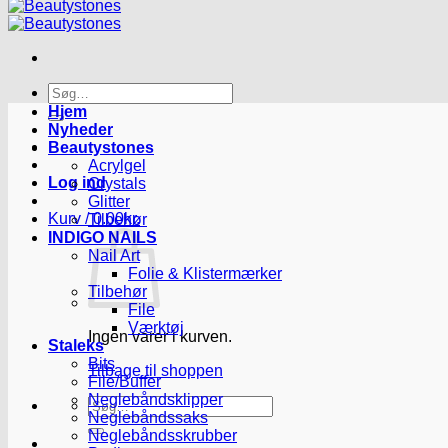
Søg
efter:
Hjem
Nyheder
Beautystones
Acrylgel
Log ind
Crystals
Glitter
Kurv /
0.00
kr.
Tilbehør
INDIGO NAILS
Nail Art
Folie & Klistermærker
Tilbehør
File
Værktøj
Ingen varer i kurven.
Staleks
Bits
Tilbage til shoppen
File/Buffer
Neglebåndsklipper
Søg
Neglebåndssaks
efter:
Neglebåndsskrubber