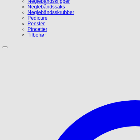
Neglebåndsklipper
Neglebåndssaks
Neglebåndsskrubber
Pedicure
Pensler
Pincetter
Tilbehør