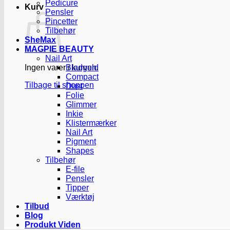
Pedicure
Kurv
Pensler
Pincetter
Tilbehør
SheMax
MAGPIE BEAUTY
Nail Art
Ingen varer i kurven.
Bladguld
Compact
Tilbage til shoppen
Dust
Folie
Glimmer
Inkie
Klistermærker
Nail Art
Pigment
Shapes
Tilbehør
E-file
Pensler
Tipper
Værktøj
Tilbud
Blog
Produkt Viden