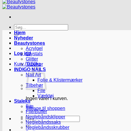
Søg
efter:
Hjem
Nyheder
Beautystones
Acrylgel
Log ind
Crystals
Glitter
Kurv /
0.00
kr.
Tilbehør
INDIGO NAILS
Nail Art
Folie & Klistermærker
Tilbehør
File
Værktøj
Ingen varer i kurven.
Staleks
Bits
Tilbage til shoppen
File/Buffer
Neglebåndsklipper
Søg
Neglebåndssaks
efter:
Neglebåndsskrubber