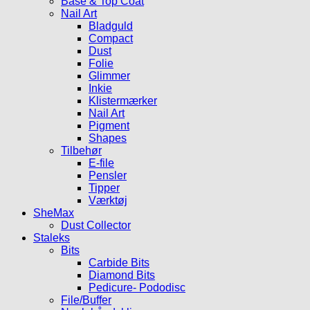
Base & Top Coat
Nail Art
Bladguld
Compact
Dust
Folie
Glimmer
Inkie
Klistermærker
Nail Art
Pigment
Shapes
Tilbehør
E-file
Pensler
Tipper
Værktøj
SheMax
Dust Collector
Staleks
Bits
Carbide Bits
Diamond Bits
Pedicure- Pododisc
File/Buffer