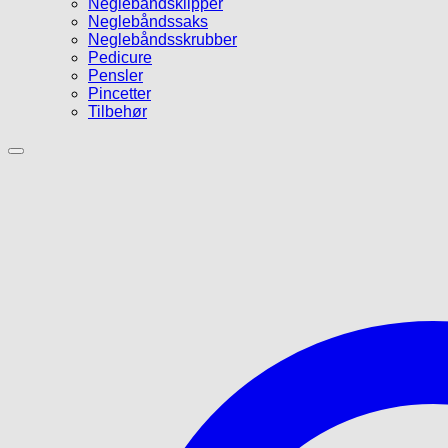
Neglebåndsklipper
Neglebåndssaks
Neglebåndsskrubber
Pedicure
Pensler
Pincetter
Tilbehør