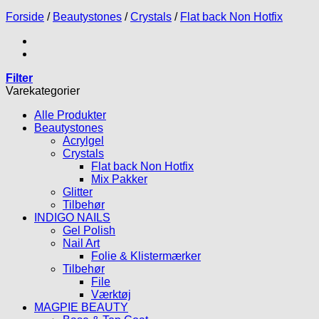
Forside
/
Beautystones
/
Crystals
/
Flat back Non Hotfix
Filter
Varekategorier
Alle Produkter
Beautystones
Acrylgel
Crystals
Flat back Non Hotfix
Mix Pakker
Glitter
Tilbehør
INDIGO NAILS
Gel Polish
Nail Art
Folie & Klistermærker
Tilbehør
File
Værktøj
MAGPIE BEAUTY