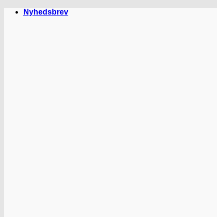
Fortsæt
Nyhedsbrev
til
indhold