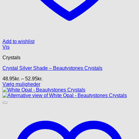
Add to wishlist
Vis
Crystals
Crystal Silver Shade – Beautystones Crystals
Prisinterval:
48.95
kr.
–
52.95
kr.
48.95kr.
Vælg muligheder
Dette
til
vare
52.95kr.
har
flere
varianter.
Mulighederne
kan
vælges
på