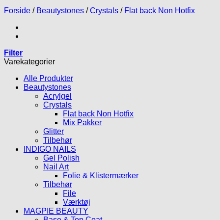
Forside
/
Beautystones
/
Crystals
/
Flat back Non Hotfix
Filter
Varekategorier
Alle Produkter
Beautystones
Acrylgel
Crystals
Flat back Non Hotfix
Mix Pakker
Glitter
Tilbehør
INDIGO NAILS
Gel Polish
Nail Art
Folie & Klistermærker
Tilbehør
File
Værktøj
MAGPIE BEAUTY
Base & Top Coat