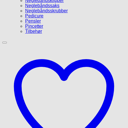
Neglebåndsklipper
Neglebåndssaks
Neglebåndsskrubber
Pedicure
Pensler
Pincetter
Tilbehør