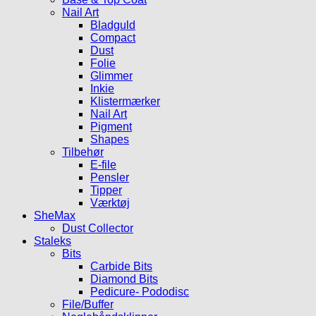
Nail Art
Bladguld
Compact
Dust
Folie
Glimmer
Inkie
Klistermærker
Nail Art
Pigment
Shapes
Tilbehør
E-file
Pensler
Tipper
Værktøj
SheMax
Dust Collector
Staleks
Bits
Carbide Bits
Diamond Bits
Pedicure- Pododisc
File/Buffer