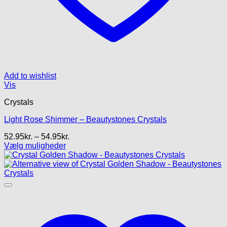
Add to wishlist
Vis
Crystals
Light Rose Shimmer – Beautystones Crystals
Prisinterval:
52.95
kr.
–
54.95
kr.
52.95kr.
Vælg muligheder
Dette
til
vare
54.95kr.
har
flere
varianter.
Mulighederne
kan
vælges