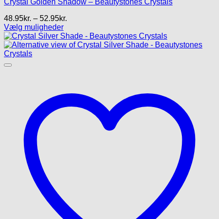
Crystal Golden Shadow – Beautystones Crystals
Prisinterval:
48.95
kr.
–
52.95
kr.
48.95kr.
Vælg muligheder
Dette
til
vare
52.95kr.
har
flere
varianter.
Mulighederne
kan
vælges
på
varesiden