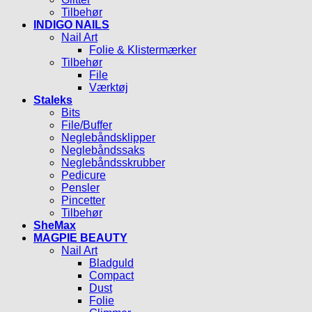
Tilbehør
INDIGO NAILS
Nail Art
Folie & Klistermærker
Tilbehør
File
Værktøj
Staleks
Bits
File/Buffer
Neglebåndsklipper
Neglebåndssaks
Neglebåndsskrubber
Pedicure
Pensler
Pincetter
Tilbehør
SheMax
MAGPIE BEAUTY
Nail Art
Bladguld
Compact
Dust
Folie