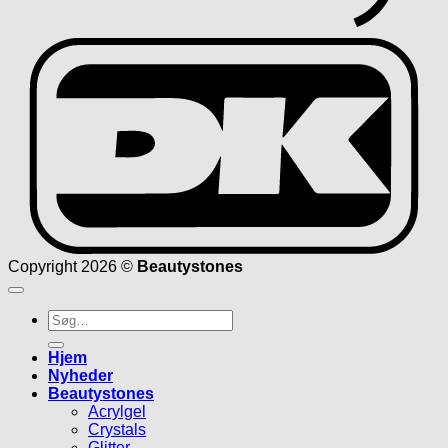
D
Copyright 2026 ©
Beautystones
Søg
efter:
Hjem
Nyheder
Beautystones
Acrylgel
Crystals
Glitter