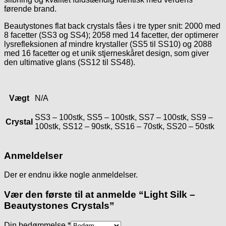
førende brand.
Beautystones flat back crystals fåes i tre typer snit: 2000 med
8 facetter (SS3 og SS4); 2058 med 14 facetter, der optimerer
lysrefleksionen af mindre krystaller (SS5 til SS10) og 2088
med 16 facetter og et unik stjerneskåret design, som giver
den ultimative glans (SS12 til SS48).
Vægt
N/A
SS3 – 100stk, SS5 – 100stk, SS7 – 100stk, SS9 –
Crystal
100stk, SS12 – 90stk, SS16 – 70stk, SS20 – 50stk
Anmeldelser
Der er endnu ikke nogle anmeldelser.
Vær den første til at anmelde “Light Silk –
Beautystones Crystals”
Din bedømmelse
*