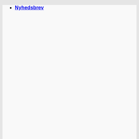
Fortsæt
Nyhedsbrev
til
indhold