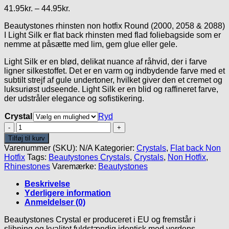
Prisinterval:
41.95
kr.
–
44.95
kr.
41.95kr.
Beautystones rhinsten non hotfix Round (2000, 2058 & 2088)
til
I Light Silk er flat back rhinsten med flad foliebagside som er
44.95kr.
nemme at påsætte med lim, gem glue eller gele.
Light Silk er en blød, delikat nuance af råhvid, der i farve
ligner silkestoffet. Det er en varm og indbydende farve med et
subtilt strejf af gule undertoner, hvilket giver den et cremet og
luksuriøst udseende. Light Silk er en blid og raffineret farve,
der udstråler elegance og sofistikering.
Crystal
Ryd
Light
Silk
Tilføj til kurv
-
Varenummer (SKU):
N/A
Kategorier:
Crystals
,
Flat back Non
Beautystones
Hotfix
Tags:
Beautystones Crystals
,
Crystals
,
Non Hotfix
,
Crystals
Rhinestones
Varemærke:
Beautystones
antal
Beskrivelse
Yderligere information
Anmeldelser (0)
Beautystones Crystal er produceret i EU og fremstår i
slibning og kvalitet fuldstændig identisk med verdens