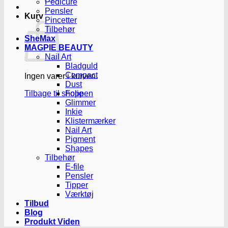
Pedicure
Pensler
Kurv
Pincetter
Tilbehør
SheMax
MAGPIE BEAUTY
Nail Art
Bladguld
Compact
Ingen varer i kurven.
Dust
Tilbage til shoppen
Folie
Glimmer
Inkie
Klistermærker
Nail Art
Pigment
Shapes
Tilbehør
E-file
Pensler
Tipper
Værktøj
Tilbud
Blog
Produkt Viden