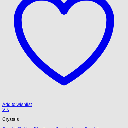
på
varesiden
Add to wishlist
Vis
Crystals