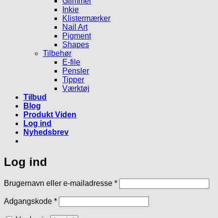
Glimmer
Inkie
Klistermærker
Nail Art
Pigment
Shapes
Tilbehør
E-file
Pensler
Tipper
Værktøj
Tilbud
Blog
Produkt Viden
Log ind
Nyhedsbrev
Log ind
Påkrævet
Brugernavn eller e-mailadresse
*
Påkrævet
Adgangskode
*