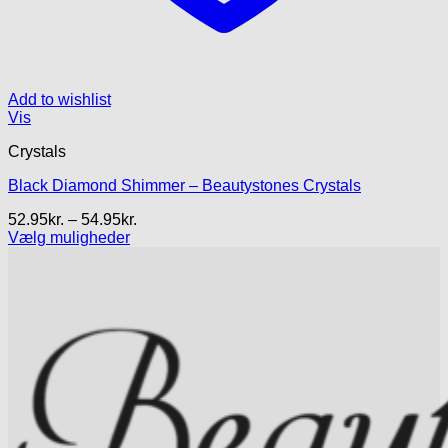
Add to wishlist
Vis
Crystals
Black Diamond Shimmer – Beautystones Crystals
Prisinterval:
52.95
kr.
–
54.95
kr.
52.95kr.
Vælg muligheder
Dette
til
vare
54.95kr.
har
flere
varianter.
Mulighederne
kan
vælges
på
varesiden