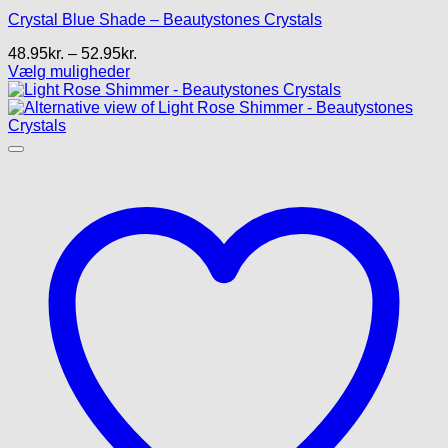
Crystal Blue Shade – Beautystones Crystals
Prisinterval:
48.95
kr.
–
52.95
kr.
48.95kr.
Vælg muligheder
Dette
til
vare
52.95kr.
har
flere
varianter.
Mulighederne
kan
vælges
på
varesiden