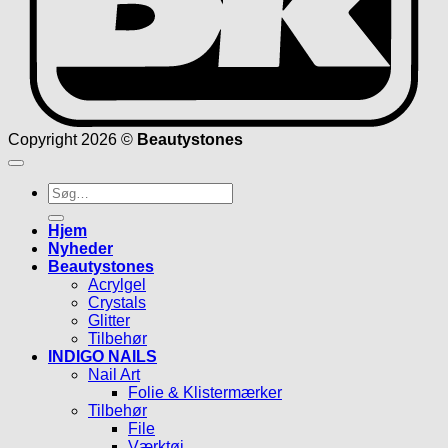
Copyright 2026 ©
Beautystones
Søg
efter:
Hjem
Nyheder
Beautystones
Acrylgel
Crystals
Glitter
Tilbehør
INDIGO NAILS
Nail Art
Folie & Klistermærker
Tilbehør
File
Værktøj