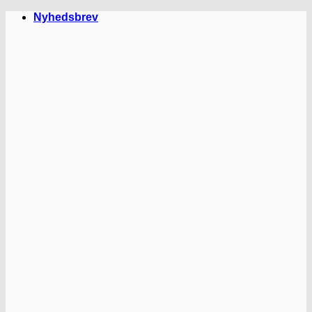
Fortsæt
Nyhedsbrev
til
indhold