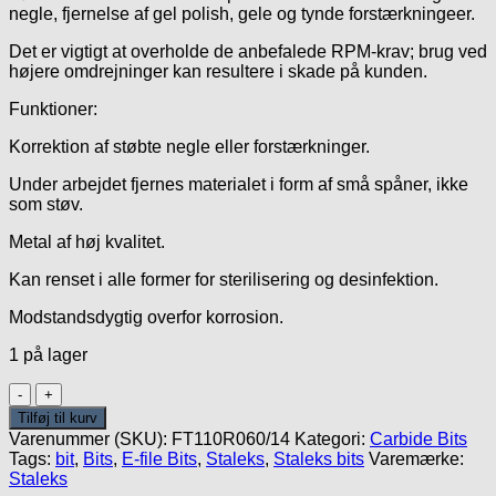
negle, fjernelse af gel polish, gele og tynde forstærkningeer.
Det er vigtigt at overholde de anbefalede RPM-krav; brug ved
højere omdrejninger kan resultere i skade på kunden.
Funktioner:
Korrektion af støbte negle eller forstærkninger.
Under arbejdet fjernes materialet i form af små spåner, ikke
som støv.
Metal af høj kvalitet.
Kan renset i alle former for sterilisering og desinfektion.
Modstandsdygtig overfor korrosion.
1 på lager
Carbide
Red
Tilføj til kurv
6mm/14mm
Varenummer (SKU):
FT110R060/14
Kategori:
Carbide Bits
-
Tags:
bit
,
Bits
,
E-file Bits
,
Staleks
,
Staleks bits
Varemærke:
Pine
Staleks
Cone