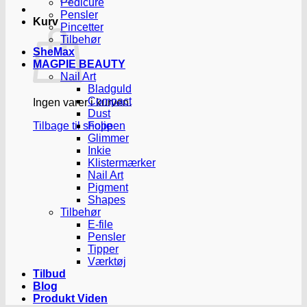
Pedicure
Pensler
Kurv
Pincetter
Tilbehør
SheMax
MAGPIE BEAUTY
Nail Art
Bladguld
Compact
Ingen varer i kurven.
Dust
Tilbage til shoppen
Folie
Glimmer
Inkie
Klistermærker
Nail Art
Pigment
Shapes
Tilbehør
E-file
Pensler
Tipper
Værktøj
Tilbud
Blog
Produkt Viden