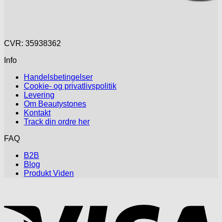
CVR: 35938362
Info
Handelsbetingelser
Cookie- og privatlivspolitik
Levering
Om Beautystones
Kontakt
Track din ordre her
FAQ
B2B
Blog
Produkt Viden
V