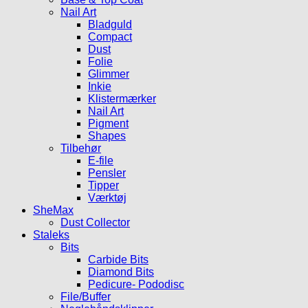
Nail Art
Bladguld
Compact
Dust
Folie
Glimmer
Inkie
Klistermærker
Nail Art
Pigment
Shapes
Tilbehør
E-file
Pensler
Tipper
Værktøj
SheMax
Dust Collector
Staleks
Bits
Carbide Bits
Diamond Bits
Pedicure- Pododisc
File/Buffer