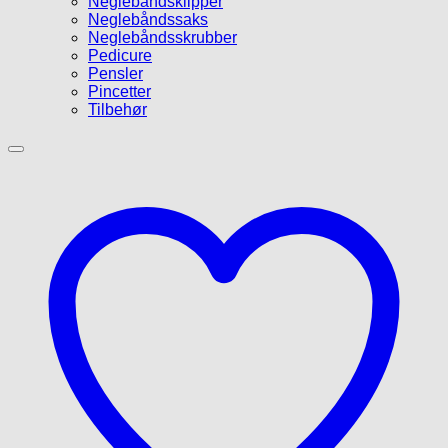
Neglebåndsklipper
Neglebåndssaks
Neglebåndsskrubber
Pedicure
Pensler
Pincetter
Tilbehør