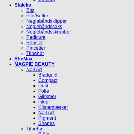
Staleks
Bits
File/Buffer
Neglebåndsklipper
Neglebåndssaks
Neglebåndsskrubber
Pedicure
Pensler
Pincetter
Tilbehør
SheMax
MAGPIE BEAUTY
Nail Art
Bladguld
Compact
Dust
Folie
Glimmer
Inkie
Klistermærker
Nail Art
Pigment
Shapes
Tilbehør