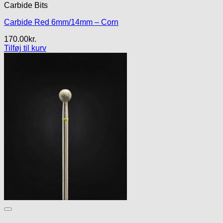
Carbide Bits
Carbide Red 6mm/14mm – Corn
170.00
kr.
Tilføj til kurv