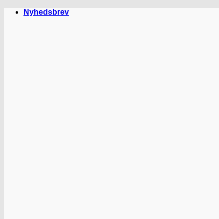
Fortsæt
Nyhedsbrev
til
indhold