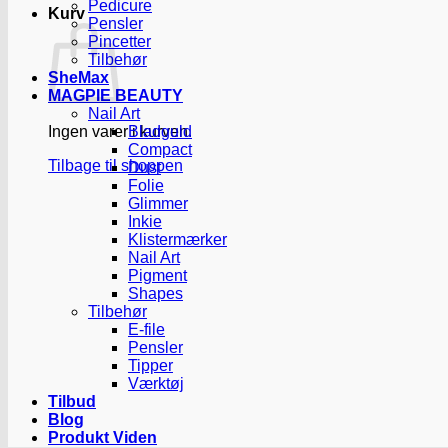
Pedicure
Kurv
Pensler
Pincetter
Tilbehør
SheMax
MAGPIE BEAUTY
Nail Art
Ingen varer i kurven.
Bladguld
Compact
Tilbage til shoppen
Dust
Folie
Glimmer
Inkie
Klistermærker
Nail Art
Pigment
Shapes
Tilbehør
E-file
Pensler
Tipper
Værktøj
Tilbud
Blog
Produkt Viden