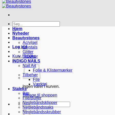
Søg
efter:
Hjem
Nyheder
Beautystones
Acrylgel
Log ind
Crystals
Glitter
Kurv /
0.00
kr.
Tilbehør
INDIGO NAILS
Nail Art
Folie & Klistermærker
Tilbehør
File
Værktøj
Ingen varer i kurven.
Staleks
Bits
Tilbage til shoppen
File/Buffer
Neglebåndsklipper
Søg
Neglebåndssaks
efter:
Neglebåndsskrubber