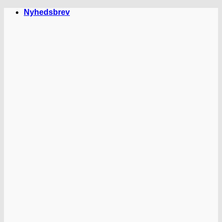
Fortsæt
Nyhedsbrev
til
indhold