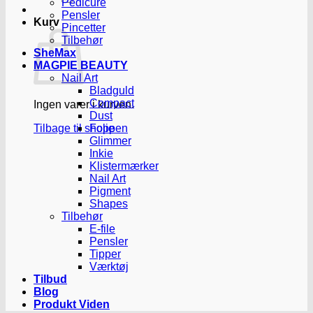
Pedicure
Pensler
Kurv
Pincetter
Tilbehør
SheMax
MAGPIE BEAUTY
Nail Art
Bladguld
Compact
Ingen varer i kurven.
Dust
Tilbage til shoppen
Folie
Glimmer
Inkie
Klistermærker
Nail Art
Pigment
Shapes
Tilbehør
E-file
Pensler
Tipper
Værktøj
Tilbud
Blog
Produkt Viden