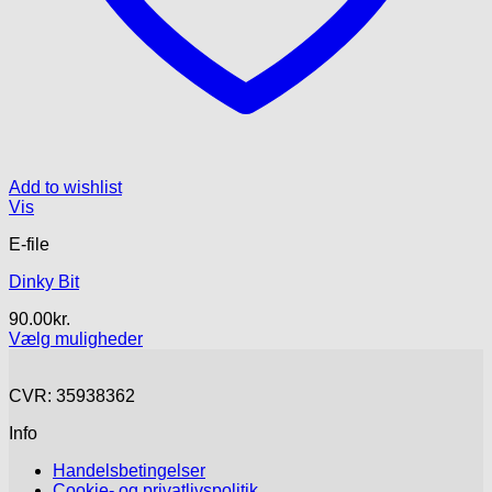
Add to wishlist
Vis
E-file
Dinky Bit
90.00
kr.
Vælg muligheder
Dette
vare
CVR: 35938362
har
flere
Info
varianter.
Mulighederne
Handelsbetingelser
kan
Cookie- og privatlivspolitik