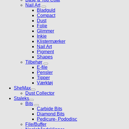
Nail Art
Bladguld
Compact
Dust
Folie
Glimmer
Inkie
Klistermærker
Nail Art
Pigment
Shapes
Tilbehør
E-file
Pensler
Tipper
Værktøj
SheMax
Dust Collector
Staleks
Bits
Carbide Bits
Diamond Bits
Pedicure- Pododisc
File/Buffer