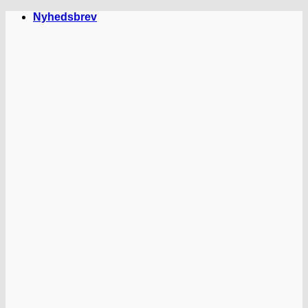
Fortsæt
Nyhedsbrev
til
indhold