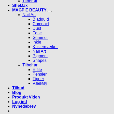
Tilbehør
SheMax
MAGPIE BEAUTY
Nail Art
Bladguld
Compact
Dust
Folie
Glimmer
Inkie
Klistermærker
Nail Art
Pigment
Shapes
Tilbehør
E-file
Pensler
Tipper
Værktøj
Tilbud
Blog
Produkt Viden
Log ind
Nyhedsbrev