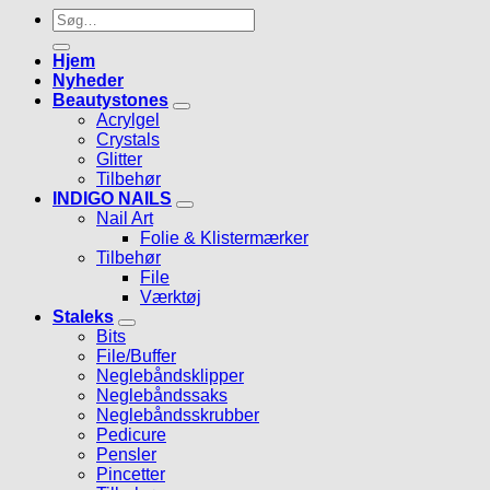
Søg
efter:
Hjem
Nyheder
Beautystones
Acrylgel
Crystals
Glitter
Tilbehør
INDIGO NAILS
Nail Art
Folie & Klistermærker
Tilbehør
File
Værktøj
Staleks
Bits
File/Buffer
Neglebåndsklipper
Neglebåndssaks
Neglebåndsskrubber
Pedicure
Pensler
Pincetter