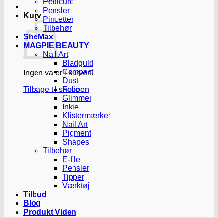
Pedicure
Pensler
Kurv
Pincetter
Tilbehør
SheMax
MAGPIE BEAUTY
Nail Art
Bladguld
Compact
Ingen varer i kurven.
Dust
Tilbage til shoppen
Folie
Glimmer
Inkie
Klistermærker
Nail Art
Pigment
Shapes
Tilbehør
E-file
Pensler
Tipper
Værktøj
Tilbud
Blog
Produkt Viden