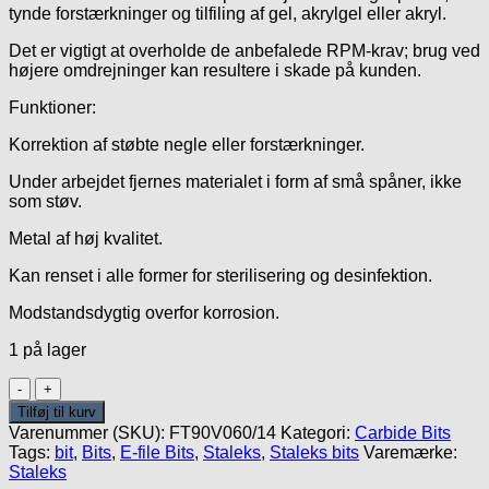
tynde forstærkninger og tilfiling af gel, akrylgel eller akryl.
Det er vigtigt at overholde de anbefalede RPM-krav; brug ved
højere omdrejninger kan resultere i skade på kunden.
Funktioner:
Korrektion af støbte negle eller forstærkninger.
Under arbejdet fjernes materialet i form af små spåner, ikke
som støv.
Metal af høj kvalitet.
Kan renset i alle former for sterilisering og desinfektion.
Modstandsdygtig overfor korrosion.
1 på lager
Carbide
Violet
Tilføj til kurv
6mm/14mm
Varenummer (SKU):
FT90V060/14
Kategori:
Carbide Bits
-
Tags:
bit
,
Bits
,
E-file Bits
,
Staleks
,
Staleks bits
Varemærke:
Corn
Staleks
antal