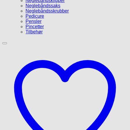
Neglebåndsklipper
Neglebåndssaks
Neglebåndsskrubber
Pedicure
Pensler
Pincetter
Tilbehør