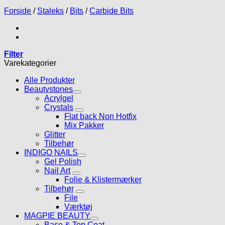
Forside
/
Staleks
/
Bits
/
Carbide Bits
Filter
Varekategorier
Alle Produkter
Beautystones
Acrylgel
Crystals
Flat back Non Hotfix
Mix Pakker
Glitter
Tilbehør
INDIGO NAILS
Gel Polish
Nail Art
Folie & Klistermærker
Tilbehør
File
Værktøj
MAGPIE BEAUTY
Base & Top Coat