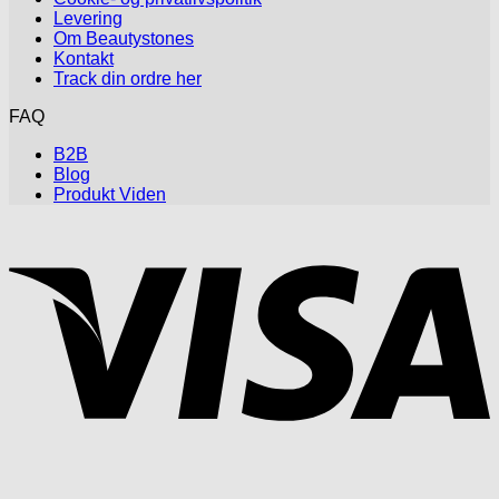
vælges
Levering
på
Om Beautystones
varesiden
Kontakt
Track din ordre her
FAQ
B2B
Blog
Produkt Viden
V
P