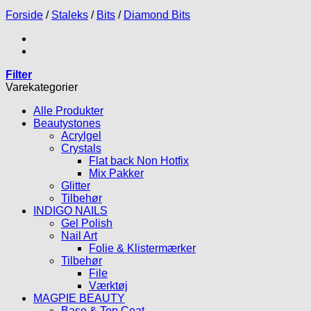
Forside
/
Staleks
/
Bits
/
Diamond Bits
Filter
Varekategorier
Alle Produkter
Beautystones
Acrylgel
Crystals
Flat back Non Hotfix
Mix Pakker
Glitter
Tilbehør
INDIGO NAILS
Gel Polish
Nail Art
Folie & Klistermærker
Tilbehør
File
Værktøj
MAGPIE BEAUTY
Base & Top Coat