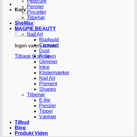
Pedicure
Pensler
Kurv
Pincetter
Tilbehør
SheMax
MAGPIE BEAUTY
Nail Art
Bladguld
Compact
Ingen varer i kurven.
Dust
Tilbage til shoppen
Folie
Glimmer
Inkie
Klistermærker
Nail Art
Pigment
Shapes
Tilbehør
E-file
Pensler
Tipper
Værktøj
Tilbud
Blog
Produkt Viden