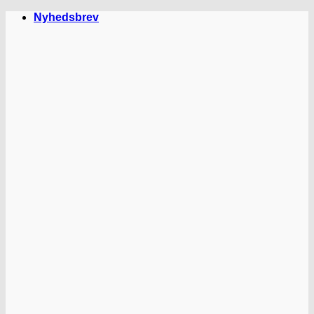
Fortsæt
Nyhedsbrev
til
indhold