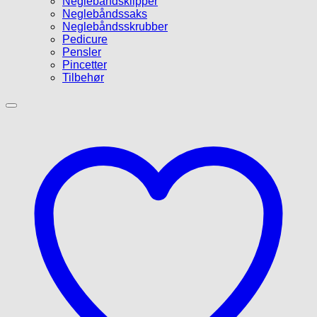
Neglebåndsklipper
Neglebåndssaks
Neglebåndsskrubber
Pedicure
Pensler
Pincetter
Tilbehør