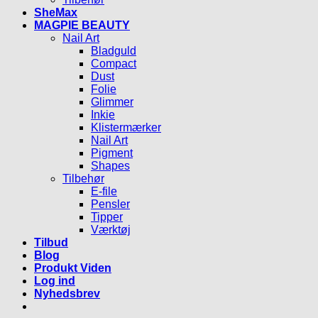
SheMax
MAGPIE BEAUTY
Nail Art
Bladguld
Compact
Dust
Folie
Glimmer
Inkie
Klistermærker
Nail Art
Pigment
Shapes
Tilbehør
E-file
Pensler
Tipper
Værktøj
Tilbud
Blog
Produkt Viden
Log ind
Nyhedsbrev