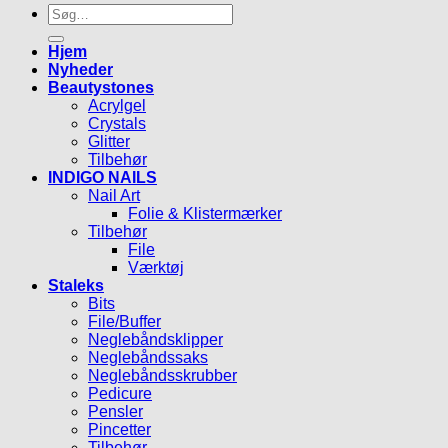
Søg
efter:
Hjem
Nyheder
Beautystones
Acrylgel
Crystals
Glitter
Tilbehør
INDIGO NAILS
Nail Art
Folie & Klistermærker
Tilbehør
File
Værktøj
Staleks
Bits
File/Buffer
Neglebåndsklipper
Neglebåndssaks
Neglebåndsskrubber
Pedicure
Pensler
Pincetter
Tilbehør