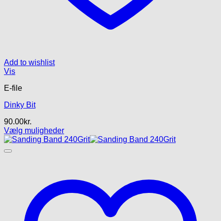
Add to wishlist
Vis
E-file
Dinky Bit
90.00
kr.
Vælg muligheder
Dette
vare
har
flere
varianter.
Mulighederne
kan
vælges
på
varesiden