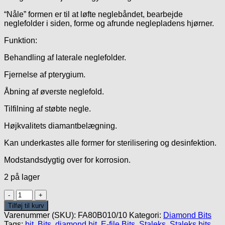
“Nåle” formen er til at løfte neglebåndet, bearbejde
neglefolder i siden, forme og afrunde neglepladens hjørner.
Funktion:
Behandling af laterale neglefolder.
Fjernelse af pterygium.
Åbning af øverste neglefold.
Tilfilning af støbte negle.
Højkvalitets diamantbelægning.
Kan underkastes alle former for sterilisering og desinfektion.
Modstandsdygtig over for korrosion.
2 på lager
Diamond
Blue
Tilføj til kurv
Expert
Varenummer (SKU):
FA80B010/10
Kategori:
Diamond Bits
1mm/10mm
Tags:
bit
,
Bits
,
diamond bit
,
E-file Bits
,
Staleks
,
Staleks bits