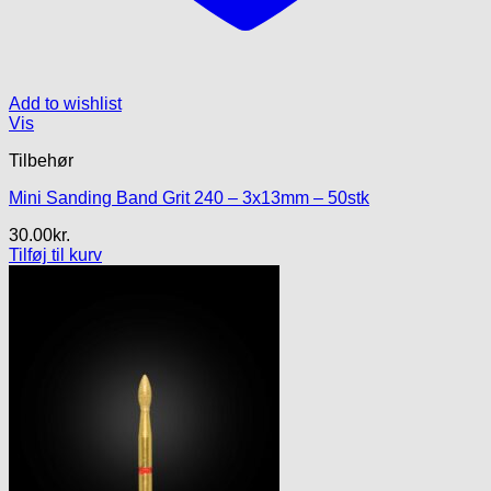
Add to wishlist
Vis
Tilbehør
Mini Sanding Band Grit 240 – 3x13mm – 50stk
30.00
kr.
Tilføj til kurv