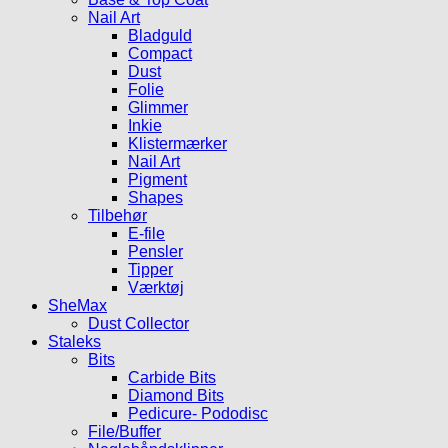
Nail Art
Bladguld
Compact
Dust
Folie
Glimmer
Inkie
Klistermærker
Nail Art
Pigment
Shapes
Tilbehør
E-file
Pensler
Tipper
Værktøj
SheMax
Dust Collector
Staleks
Bits
Carbide Bits
Diamond Bits
Pedicure- Pododisc
File/Buffer