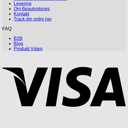
Levering
Om Beautystones
Kontakt
Track din ordre her
FAQ
B2B
Blog
Produkt Viden
V
P