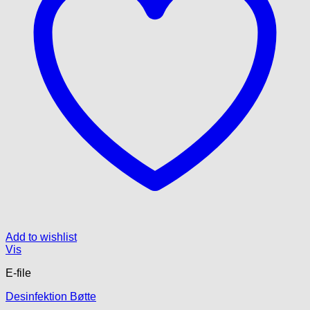
på
varesiden
Add to wishlist
Vis
E-file
Desinfektion Bøtte