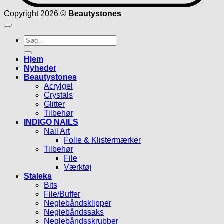
Copyright 2026 ©
Beautystones
Søg
efter:
Hjem
Nyheder
Beautystones
Acrylgel
Crystals
Glitter
Tilbehør
INDIGO NAILS
Nail Art
Folie & Klistermærker
Tilbehør
File
Værktøj
Staleks
Bits
File/Buffer
Neglebåndsklipper
Neglebåndssaks
Neglebåndsskrubber