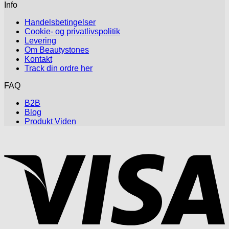
Info
Handelsbetingelser
Cookie- og privatlivspolitik
Levering
Om Beautystones
Kontakt
Track din ordre her
FAQ
B2B
Blog
Produkt Viden
V