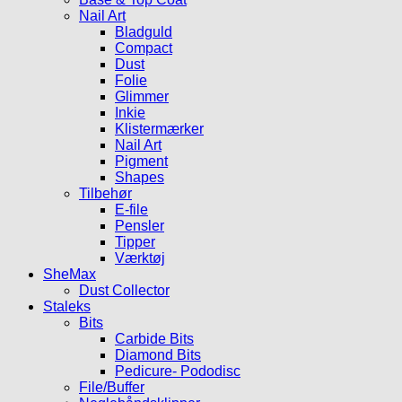
Nail Art
Bladguld
Compact
Dust
Folie
Glimmer
Inkie
Klistermærker
Nail Art
Pigment
Shapes
Tilbehør
E-file
Pensler
Tipper
Værktøj
SheMax
Dust Collector
Staleks
Bits
Carbide Bits
Diamond Bits
Pedicure- Pododisc
File/Buffer