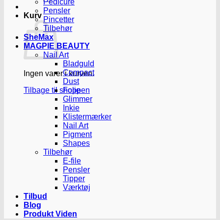
Pedicure
Pensler
Kurv
Pincetter
Tilbehør
SheMax
MAGPIE BEAUTY
Nail Art
Bladguld
Compact
Ingen varer i kurven.
Dust
Tilbage til shoppen
Folie
Glimmer
Inkie
Klistermærker
Nail Art
Pigment
Shapes
Tilbehør
E-file
Pensler
Tipper
Værktøj
Tilbud
Blog
Produkt Viden