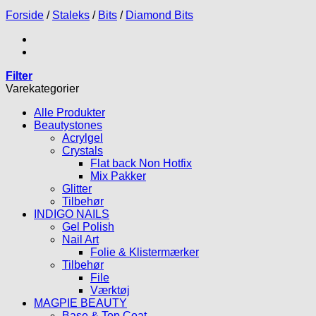
Forside
/
Staleks
/
Bits
/
Diamond Bits
Filter
Varekategorier
Alle Produkter
Beautystones
Acrylgel
Crystals
Flat back Non Hotfix
Mix Pakker
Glitter
Tilbehør
INDIGO NAILS
Gel Polish
Nail Art
Folie & Klistermærker
Tilbehør
File
Værktøj
MAGPIE BEAUTY
Base & Top Coat