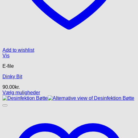
Add to wishlist
Vis
E-file
Dinky Bit
90.00
kr.
Vælg muligheder
Dette
vare
har
flere
varianter.
Mulighederne
kan
vælges