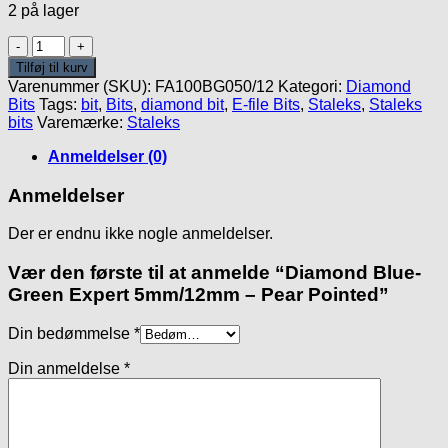
2 på lager
Diamond
Blue-
Tilføj til kurv
Green
Varenummer (SKU):
FA100BG050/12
Kategori:
Diamond
Expert
Bits
Tags:
bit
,
Bits
,
diamond bit
,
E-file Bits
,
Staleks
,
Staleks
5mm/12mm
bits
Varemærke:
Staleks
-
Pear
Anmeldelser (0)
Pointed
antal
Anmeldelser
Der er endnu ikke nogle anmeldelser.
Vær den første til at anmelde “Diamond Blue-
Green Expert 5mm/12mm – Pear Pointed”
Din bedømmelse
*
Din anmeldelse
*