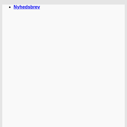
Fortsæt
Nyhedsbrev
til
indhold