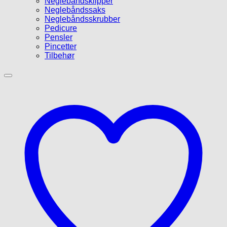
Neglebåndsklipper
Neglebåndssaks
Neglebåndsskrubber
Pedicure
Pensler
Pincetter
Tilbehør