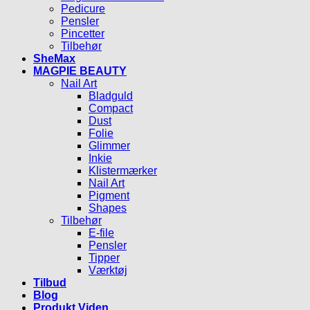
Pedicure
Pensler
Pincetter
Tilbehør
SheMax
MAGPIE BEAUTY
Nail Art
Bladguld
Compact
Dust
Folie
Glimmer
Inkie
Klistermærker
Nail Art
Pigment
Shapes
Tilbehør
E-file
Pensler
Tipper
Værktøj
Tilbud
Blog
Produkt Viden