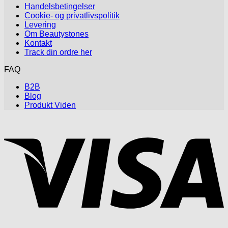
Handelsbetingelser
Cookie- og privatlivspolitik
Levering
Om Beautystones
Kontakt
Track din ordre her
FAQ
B2B
Blog
Produkt Viden
V