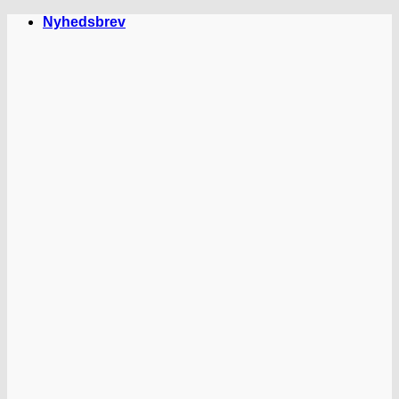
Fortsæt
Nyhedsbrev
til
indhold