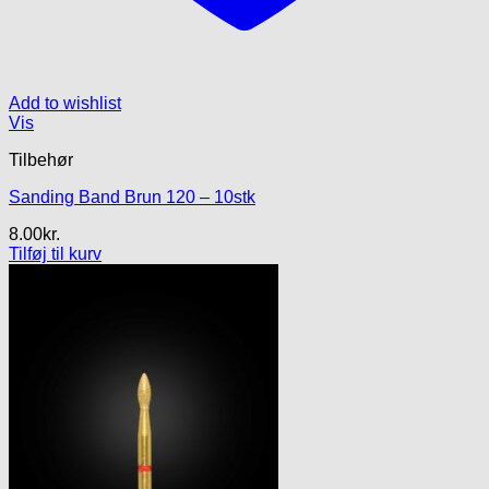
Add to wishlist
Vis
Tilbehør
Sanding Band Brun 120 – 10stk
8.00
kr.
Tilføj til kurv