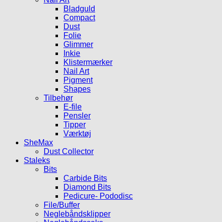
Bladguld
Compact
Dust
Folie
Glimmer
Inkie
Klistermærker
Nail Art
Pigment
Shapes
Tilbehør
E-file
Pensler
Tipper
Værktøj
SheMax
Dust Collector
Staleks
Bits
Carbide Bits
Diamond Bits
Pedicure- Pododisc
File/Buffer
Neglebåndsklipper