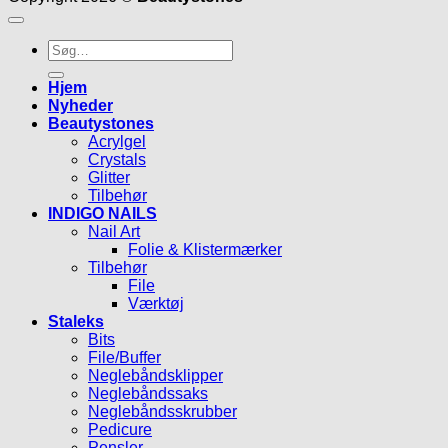
Søg
efter:
Hjem
Nyheder
Beautystones
Acrylgel
Crystals
Glitter
Tilbehør
INDIGO NAILS
Nail Art
Folie & Klistermærker
Tilbehør
File
Værktøj
Staleks
Bits
File/Buffer
Neglebåndsklipper
Neglebåndssaks
Neglebåndsskrubber
Pedicure
Pensler