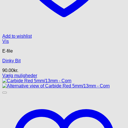
Add to wishlist
Vis
E-file
Dinky Bit
90.00
kr.
Vælg muligheder
Dette
vare
har
flere
varianter.
Mulighederne
kan
vælges
på
varesiden