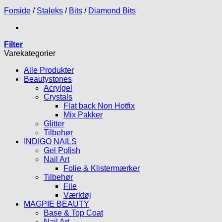
Forside
/
Staleks
/
Bits
/
Diamond Bits
Filter
Varekategorier
Alle Produkter
Beautystones
Acrylgel
Crystals
Flat back Non Hotfix
Mix Pakker
Glitter
Tilbehør
INDIGO NAILS
Gel Polish
Nail Art
Folie & Klistermærker
Tilbehør
File
Værktøj
MAGPIE BEAUTY
Base & Top Coat
Nail Art