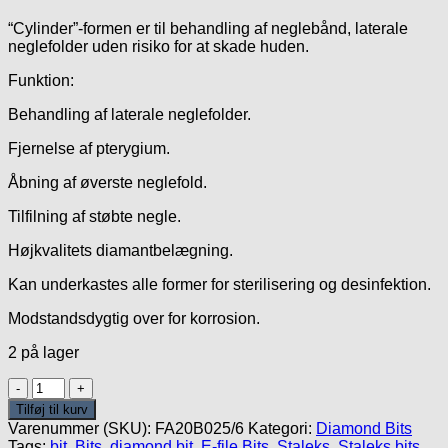
“Cylinder”-formen er til behandling af neglebånd, laterale
neglefolder uden risiko for at skade huden.
Funktion:
Behandling af laterale neglefolder.
Fjernelse af pterygium.
Åbning af øverste neglefold.
Tilfilning af støbte negle.
Højkvalitets diamantbelægning.
Kan underkastes alle former for sterilisering og desinfektion.
Modstandsdygtig over for korrosion.
2 på lager
Diamond
Blue
Tilføj til kurv
Expert
Varenummer (SKU):
FA20B025/6
Kategori:
Diamond Bits
2.5mm/6mm
Tags:
bit
,
Bits
,
diamond bit
,
E-file Bits
,
Staleks
,
Staleks bits