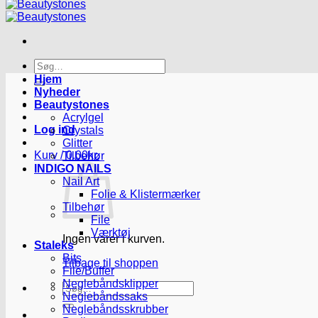
Søg
efter:
Hjem
Nyheder
Beautystones
Acrylgel
Log ind
Crystals
Glitter
Kurv /
0.00
kr.
Tilbehør
INDIGO NAILS
Nail Art
Folie & Klistermærker
Tilbehør
File
Værktøj
Ingen varer i kurven.
Staleks
Bits
Tilbage til shoppen
File/Buffer
Neglebåndsklipper
Søg
Neglebåndssaks
efter:
Neglebåndsskrubber