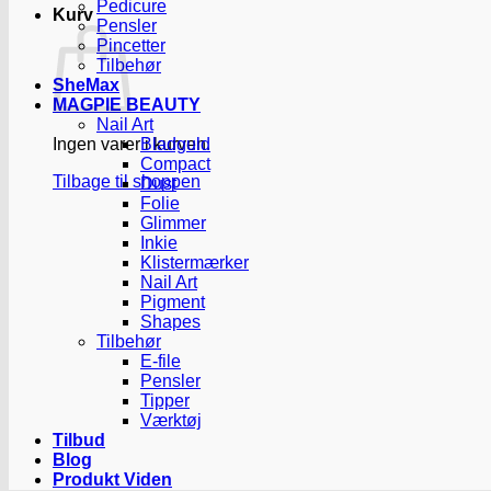
Pedicure
Kurv
Pensler
Pincetter
Tilbehør
SheMax
MAGPIE BEAUTY
Nail Art
Ingen varer i kurven.
Bladguld
Compact
Tilbage til shoppen
Dust
Folie
Glimmer
Inkie
Klistermærker
Nail Art
Pigment
Shapes
Tilbehør
E-file
Pensler
Tipper
Værktøj
Tilbud
Blog
Produkt Viden