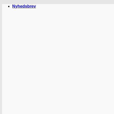
Fortsæt
Nyhedsbrev
til
indhold