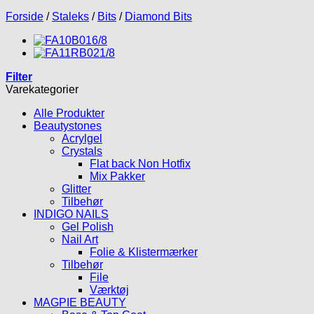
Forside
/
Staleks
/
Bits
/
Diamond Bits
Filter
Varekategorier
Alle Produkter
Beautystones
Acrylgel
Crystals
Flat back Non Hotfix
Mix Pakker
Glitter
Tilbehør
INDIGO NAILS
Gel Polish
Nail Art
Folie & Klistermærker
Tilbehør
File
Værktøj
MAGPIE BEAUTY