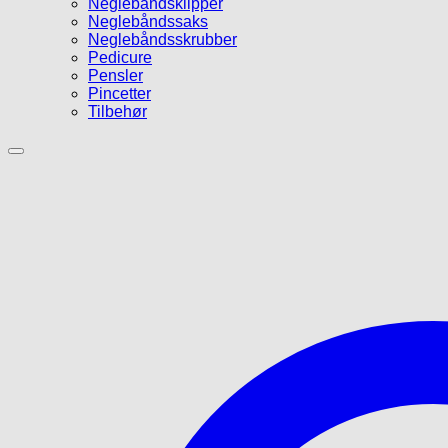
Neglebåndsklipper
Neglebåndssaks
Neglebåndsskrubber
Pedicure
Pensler
Pincetter
Tilbehør