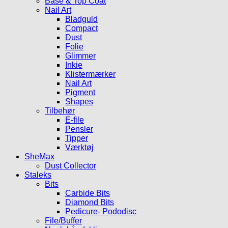
Base & Top Coat
Nail Art
Bladguld
Compact
Dust
Folie
Glimmer
Inkie
Klistermærker
Nail Art
Pigment
Shapes
Tilbehør
E-file
Pensler
Tipper
Værktøj
SheMax
Dust Collector
Staleks
Bits
Carbide Bits
Diamond Bits
Pedicure- Pododisc
File/Buffer