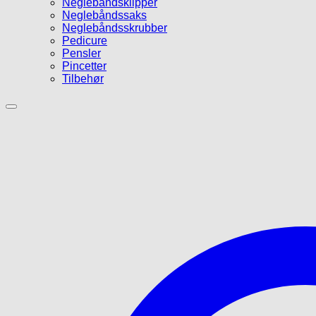
Neglebåndsklipper
Neglebåndssaks
Neglebåndsskrubber
Pedicure
Pensler
Pincetter
Tilbehør