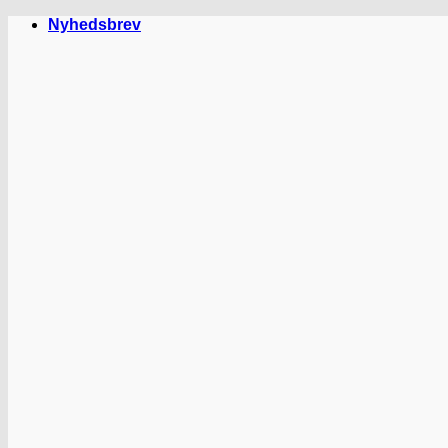
Fortsæt
Nyhedsbrev
til
indhold