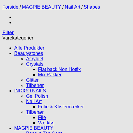
Forside
/
MAGPIE BEAUTY
/
Nail Art
/
Shapes
Filter
Varekategorier
Alle Produkter
Beautystones
Acrylgel
Crystals
Flat back Non Hotfix
Mix Pakker
Glitter
Tilbehør
INDIGO NAILS
Gel Polish
Nail Art
Folie & Klistermærker
Tilbehør
File
Værktøj
MAGPIE BEAUTY