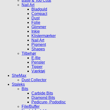
Base & Top Coat
Nail Art
Bladguld
Compact
Dust
Folie
Glimmer
Inkie
Klistermærker
Nail Art
Pigment
Shapes
Tilbehør
E-file
Pensler
Tipper
Værktøj
SheMax
Dust Collector
Staleks
Bits
Carbide Bits
Diamond Bits
Pedicure- Pododisc
File/Buffer