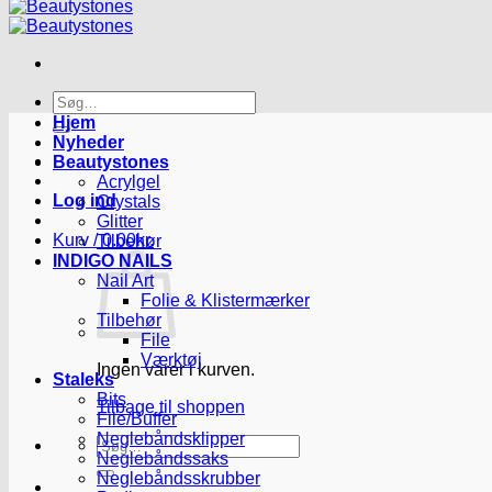
Søg
efter:
Hjem
Nyheder
Beautystones
Acrylgel
Log ind
Crystals
Glitter
Kurv /
0.00
kr.
Tilbehør
INDIGO NAILS
Nail Art
Folie & Klistermærker
Tilbehør
File
Værktøj
Ingen varer i kurven.
Staleks
Bits
Tilbage til shoppen
File/Buffer
Neglebåndsklipper
Søg
Neglebåndssaks
efter:
Neglebåndsskrubber