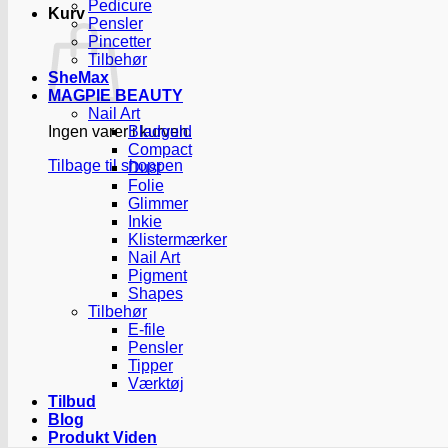
Pedicure
Kurv
Pensler
Pincetter
Tilbehør
SheMax
MAGPIE BEAUTY
Nail Art
Ingen varer i kurven.
Bladguld
Compact
Tilbage til shoppen
Dust
Folie
Glimmer
Inkie
Klistermærker
Nail Art
Pigment
Shapes
Tilbehør
E-file
Pensler
Tipper
Værktøj
Tilbud
Blog
Produkt Viden