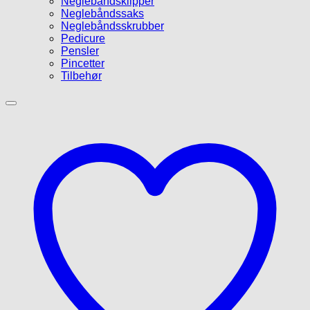
Neglebåndsklipper
Neglebåndssaks
Neglebåndsskrubber
Pedicure
Pensler
Pincetter
Tilbehør