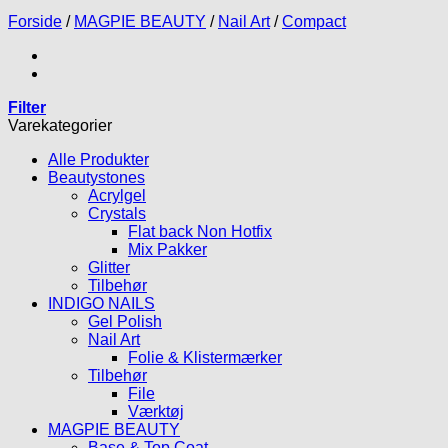
Forside
/
MAGPIE BEAUTY
/
Nail Art
/
Compact
Filter
Varekategorier
Alle Produkter
Beautystones
Acrylgel
Crystals
Flat back Non Hotfix
Mix Pakker
Glitter
Tilbehør
INDIGO NAILS
Gel Polish
Nail Art
Folie & Klistermærker
Tilbehør
File
Værktøj
MAGPIE BEAUTY
Base & Top Coat