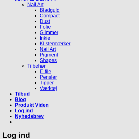
Nail Art
Bladguld
Compact
Dust
Folie
Glimmer
Inkie
Klistermærker
Nail Art
Pigment
Shapes
Tilbehør
E-file
Pensler
Tipper
Værktøj
Tilbud
Blog
Produkt Viden
Log ind
Nyhedsbrev
Log ind