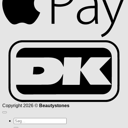
D
Copyright 2026 ©
Beautystones
Søg
efter: