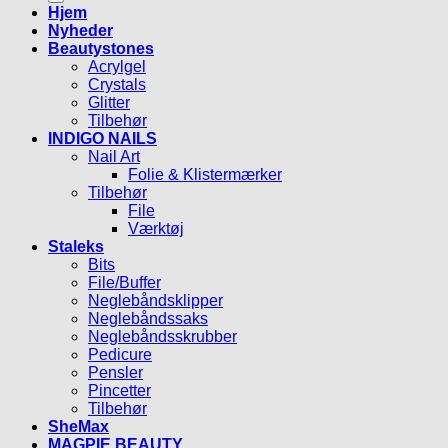
Hjem
Nyheder
Beautystones
Acrylgel
Crystals
Glitter
Tilbehør
INDIGO NAILS
Nail Art
Folie & Klistermærker
Tilbehør
File
Værktøj
Staleks
Bits
File/Buffer
Neglebåndsklipper
Neglebåndssaks
Neglebåndsskrubber
Pedicure
Pensler
Pincetter
Tilbehør
SheMax
MAGPIE BEAUTY