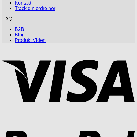
Kontakt
Track din ordre her
FAQ
B2B
Blog
Produkt Viden
V
P