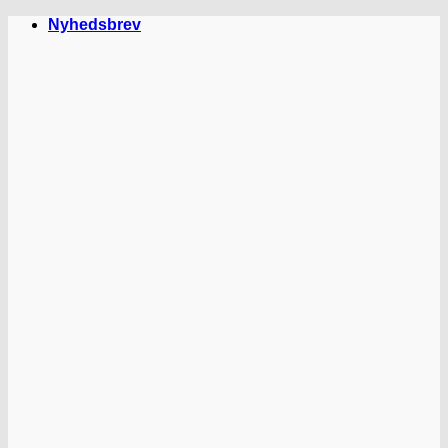
Fortsæt
Nyhedsbrev
til
indhold