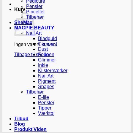
Pedicure
Pensler
Kurv
Pincetter
Tilbehør
SheMax
MAGPIE BEAUTY
Nail Art
Bladguld
Compact
Ingen varer i kurven.
Dust
Tilbage til shoppen
Folie
Glimmer
Inkie
Klistermærker
Nail Art
Pigment
Shapes
Tilbehør
E-file
Pensler
Tipper
Værktøj
Tilbud
Blog
Produkt Viden