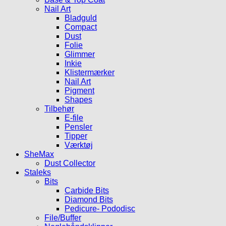
Nail Art
Bladguld
Compact
Dust
Folie
Glimmer
Inkie
Klistermærker
Nail Art
Pigment
Shapes
Tilbehør
E-file
Pensler
Tipper
Værktøj
SheMax
Dust Collector
Staleks
Bits
Carbide Bits
Diamond Bits
Pedicure- Pododisc
File/Buffer