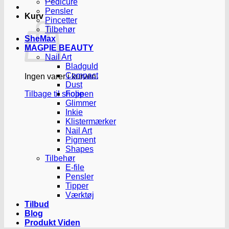
Pedicure
Pensler
Kurv
Pincetter
Tilbehør
SheMax
MAGPIE BEAUTY
Nail Art
Bladguld
Compact
Ingen varer i kurven.
Dust
Tilbage til shoppen
Folie
Glimmer
Inkie
Klistermærker
Nail Art
Pigment
Shapes
Tilbehør
E-file
Pensler
Tipper
Værktøj
Tilbud
Blog
Produkt Viden