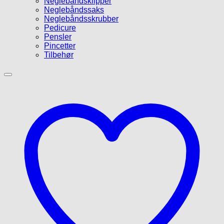
Neglebåndsklipper
Neglebåndssaks
Neglebåndsskrubber
Pedicure
Pensler
Pincetter
Tilbehør