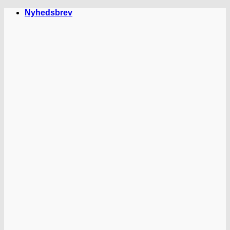
Fortsæt
Nyhedsbrev
til
indhold