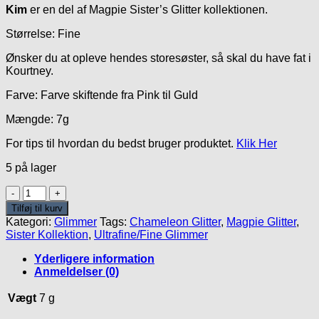
Kim
er en del af Magpie Sister’s Glitter kollektionen.
Størrelse: Fine
Ønsker du at opleve hendes storesøster, så skal du have fat i
Kourtney.
Farve: Farve skiftende fra Pink til Guld
Mængde: 7g
For tips til hvordan du bedst bruger produktet.
Klik Her
5 på lager
Kim
Glitter
Tilføj til kurv
antal
Kategori:
Glimmer
Tags:
Chameleon Glitter
,
Magpie Glitter
,
Sister Kollektion
,
Ultrafine/Fine Glimmer
Yderligere information
Anmeldelser (0)
Vægt
7 g