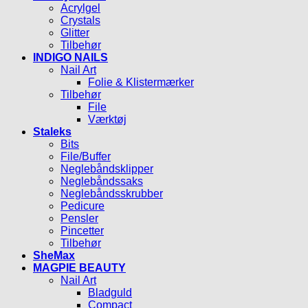
Acrylgel
Crystals
Glitter
Tilbehør
INDIGO NAILS
Nail Art
Folie & Klistermærker
Tilbehør
File
Værktøj
Staleks
Bits
File/Buffer
Neglebåndsklipper
Neglebåndssaks
Neglebåndsskrubber
Pedicure
Pensler
Pincetter
Tilbehør
SheMax
MAGPIE BEAUTY
Nail Art
Bladguld
Compact