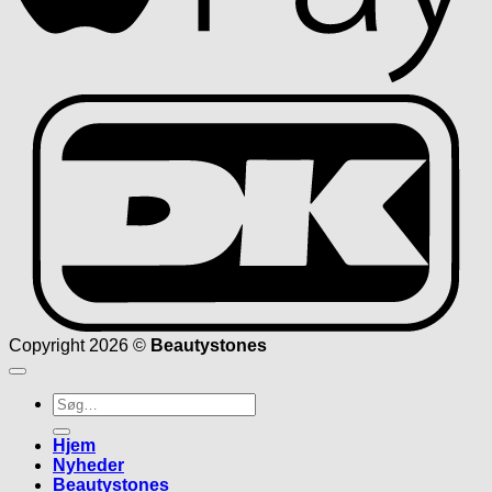
D
Copyright 2026 ©
Beautystones
Søg
efter:
Hjem
Nyheder
Beautystones