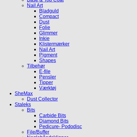
Nail Art
Bladguld
Compact
Dust
Folie
Glimmer
Inkie
Klistermærker
Nail Art
Pigment
Shapes
Tilbehør
E-file
Pensler
Tipper
Værktøj
SheMax
Dust Collector
Staleks
Bits
Carbide Bits
Diamond Bits
Pedicure- Pododisc
File/Buffer