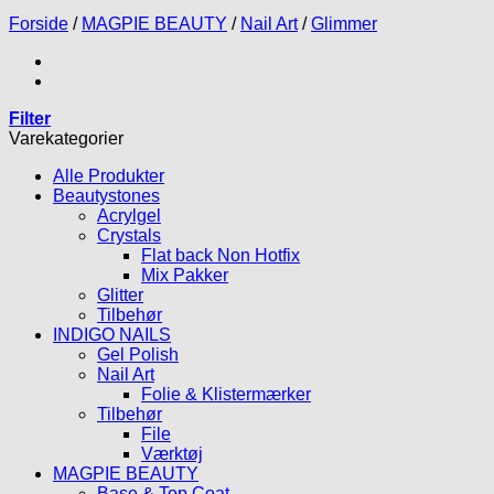
Forside
/
MAGPIE BEAUTY
/
Nail Art
/
Glimmer
Filter
Varekategorier
Alle Produkter
Beautystones
Acrylgel
Crystals
Flat back Non Hotfix
Mix Pakker
Glitter
Tilbehør
INDIGO NAILS
Gel Polish
Nail Art
Folie & Klistermærker
Tilbehør
File
Værktøj
MAGPIE BEAUTY
Base & Top Coat