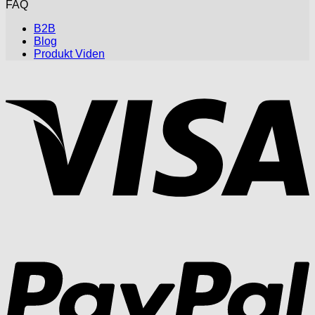
FAQ
B2B
Blog
Produkt Viden
V
P