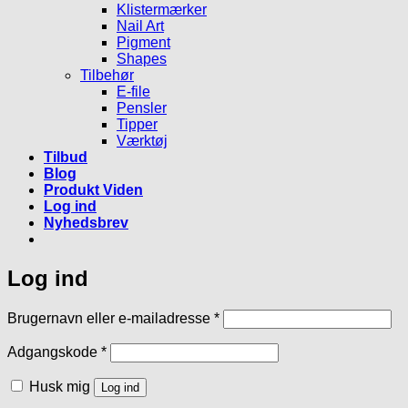
Klistermærker
Nail Art
Pigment
Shapes
Tilbehør
E-file
Pensler
Tipper
Værktøj
Tilbud
Blog
Produkt Viden
Log ind
Nyhedsbrev
Log ind
Påkrævet
Brugernavn eller e-mailadresse
*
Påkrævet
Adgangskode
*
Husk mig
Log ind