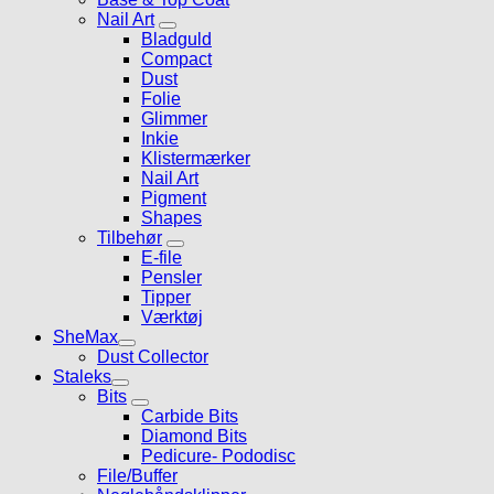
Nail Art
Bladguld
Compact
Dust
Folie
Glimmer
Inkie
Klistermærker
Nail Art
Pigment
Shapes
Tilbehør
E-file
Pensler
Tipper
Værktøj
SheMax
Dust Collector
Staleks
Bits
Carbide Bits
Diamond Bits
Pedicure- Pododisc
File/Buffer