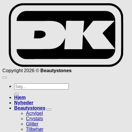
D
Copyright 2026 ©
Beautystones
Søg
efter:
Hjem
Nyheder
Beautystones
Acrylgel
Crystals
Glitter
Tilbehør