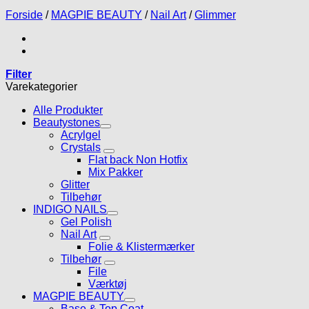
Forside
/
MAGPIE BEAUTY
/
Nail Art
/
Glimmer
Filter
Varekategorier
Alle Produkter
Beautystones
Acrylgel
Crystals
Flat back Non Hotfix
Mix Pakker
Glitter
Tilbehør
INDIGO NAILS
Gel Polish
Nail Art
Folie & Klistermærker
Tilbehør
File
Værktøj
MAGPIE BEAUTY
Base & Top Coat