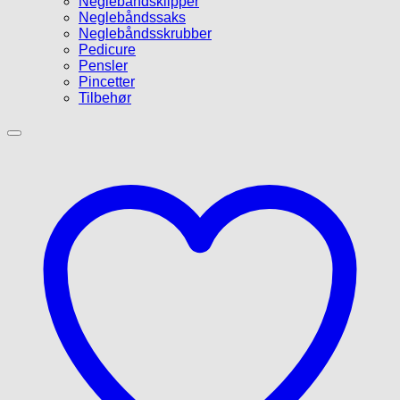
Neglebåndsklipper
Neglebåndssaks
Neglebåndsskrubber
Pedicure
Pensler
Pincetter
Tilbehør