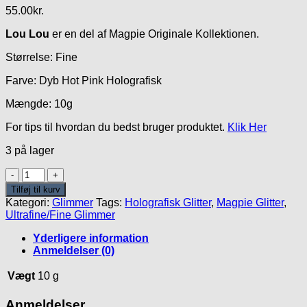
55.00
kr.
Lou Lou
er en del af Magpie Originale Kollektionen.
Størrelse: Fine
Farve: Dyb Hot Pink Holografisk
Mængde: 10g
For tips til hvordan du bedst bruger produktet.
Klik Her
3 på lager
Lou
Lou
Tilføj til kurv
Glitter
Kategori:
Glimmer
Tags:
Holografisk Glitter
,
Magpie Glitter
,
antal
Ultrafine/Fine Glimmer
Yderligere information
Anmeldelser (0)
Vægt
10 g
Anmeldelser