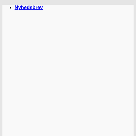
Fortsæt
Nyhedsbrev
til
indhold