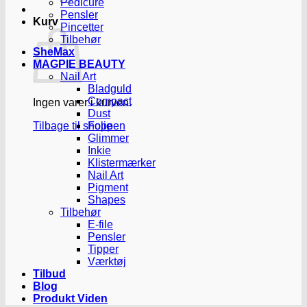
Pedicure
Pensler
Kurv
Pincetter
Tilbehør
SheMax
MAGPIE BEAUTY
Nail Art
Bladguld
Compact
Ingen varer i kurven.
Dust
Tilbage til shoppen
Folie
Glimmer
Inkie
Klistermærker
Nail Art
Pigment
Shapes
Tilbehør
E-file
Pensler
Tipper
Værktøj
Tilbud
Blog
Produkt Viden