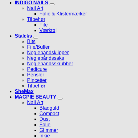
INDIGO NAILS
Nail Art
Folie & Klistermærker
Tilbehør
File
Værktøj
Staleks
Bits
File/Buffer
Neglebåndsklipper
Neglebåndssaks
Neglebåndsskrubber
Pedicure
Pensler
Pincetter
Tilbehør
SheMax
MAGPIE BEAUTY
Nail Art
Bladguld
Compact
Dust
Folie
Glimmer
Inkie