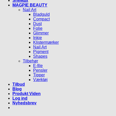
SheMax
MAGPIE BEAUTY
Nail Art
Bladguld
Compact
Dust
Folie
Glimmer
Inkie
Klistermærker
Nail Art
Pigment
Shapes
Tilbehør
E-file
Pensler
Tipper
Værktøj
Tilbud
Blog
Produkt Viden
Log ind
Nyhedsbrev