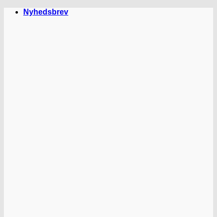
Fortsæt
Nyhedsbrev
til
indhold