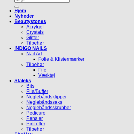
efter:
Hjem
Nyheder
Beautystones
Acrylgel
Crystals
Glitter
Tilbehør
INDIGO NAILS
Nail Art
Folie & Klistermærker
Tilbehør
File
Værktøj
Staleks
Bits
File/Buffer
Neglebåndsklipper
Neglebåndssaks
Neglebåndsskrubber
Pedicure
Pensler
Pincetter
Tilbehør