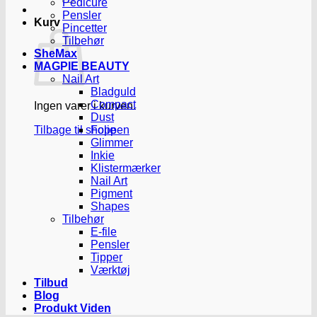
Pedicure
Pensler
Kurv
Pincetter
Tilbehør
SheMax
MAGPIE BEAUTY
Nail Art
Bladguld
Compact
Ingen varer i kurven.
Dust
Tilbage til shoppen
Folie
Glimmer
Inkie
Klistermærker
Nail Art
Pigment
Shapes
Tilbehør
E-file
Pensler
Tipper
Værktøj
Tilbud
Blog
Produkt Viden