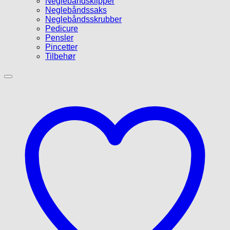
Neglebåndsklipper
Neglebåndssaks
Neglebåndsskrubber
Pedicure
Pensler
Pincetter
Tilbehør