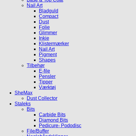
Nail Art
Bladguld
Compact
Dust
Folie
Glimmer
Inkie
Klistermærker
Nail Art
Pigment
Shapes
Tilbehør
E-file
Pensler
Tipper
Værktøj
SheMax
Dust Collector
Staleks
Bits
Carbide Bits
Diamond Bits
Pedicure- Pododisc
File/Buffer