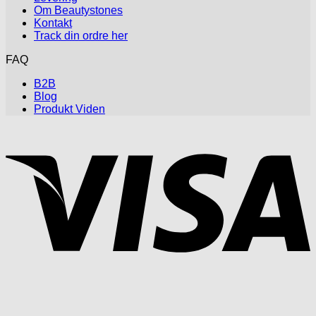
Om Beautystones
Kontakt
Track din ordre her
FAQ
B2B
Blog
Produkt Viden
V
P