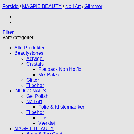
Forside
/
MAGPIE BEAUTY
/
Nail Art
/
Glimmer
Filter
Varekategorier
Alle Produkter
Beautystones
Acrylgel
Crystals
Flat back Non Hotfix
Mix Pakker
Glitter
Tilbehør
INDIGO NAILS
Gel Polish
Nail Art
Folie & Klistermærker
Tilbehør
File
Værktøj
MAGPIE BEAUTY
Base & Top Coat