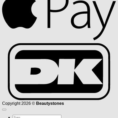
D
Copyright 2026 ©
Beautystones
Søg