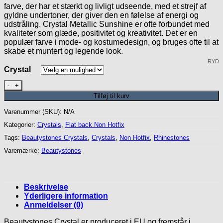
farve, der har et stærkt og livligt udseende, med et strejf af
gyldne undertoner, der giver den en følelse af energi og
udstråling. Crystal Metallic Sunshine er ofte forbundet med
kvaliteter som glæde, positivitet og kreativitet. Det er en
populær farve i mode- og kostumedesign, og bruges ofte til at
skabe et muntert og legende look.
RYD
Crystal
Crystal Metallic Sunshine - Beautystones Crystals antal
Tilføj til kurv
Varenummer (SKU):
N/A
Kategorier:
Crystals
,
Flat back Non Hotfix
Tags:
Beautystones Crystals
,
Crystals
,
Non Hotfix
,
Rhinestones
Varemærke:
Beautystones
Beskrivelse
Yderligere information
Anmeldelser (0)
Beautystones Crystal er produceret i EU og fremstår i