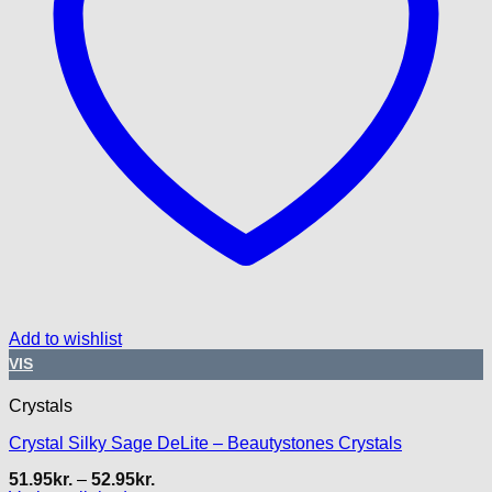
Add to wishlist
VIS
Crystals
Crystal Silky Sage DeLite – Beautystones Crystals
Prisinterval:
51.95
kr.
–
52.95
kr.