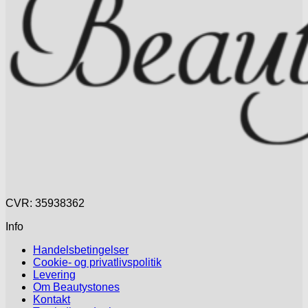
vælges
på
varesiden
CVR: 35938362
Info
Handelsbetingelser
Cookie- og privatlivspolitik
Levering
Om Beautystones
Kontakt