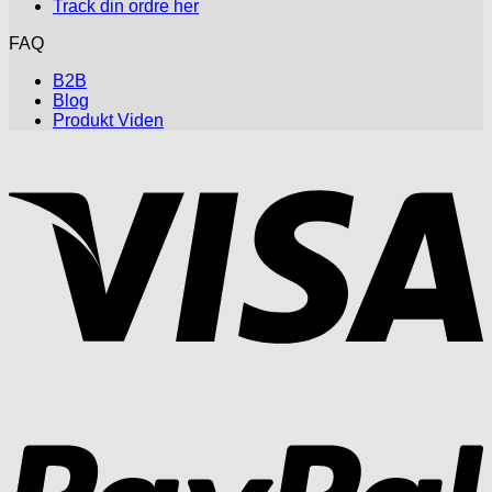
Track din ordre her
FAQ
B2B
Blog
Produkt Viden
V
P