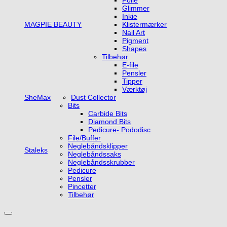
Folie
Glimmer
Inkie
MAGPIE BEAUTY
Klistermærker
Nail Art
Pigment
Shapes
Tilbehør
E-file
Pensler
Tipper
Værktøj
SheMax
Dust Collector
Bits
Carbide Bits
Diamond Bits
Pedicure- Pododisc
File/Buffer
Neglebåndsklipper
Staleks
Neglebåndssaks
Neglebåndsskrubber
Pedicure
Pensler
Pincetter
Tilbehør