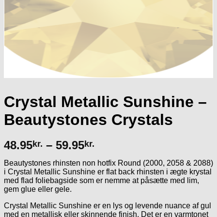
Crystal Metallic Sunshine –
Beautystones Crystals
Prisinterval:
48.95
–
59.95
kr.
kr.
48.95kr.
Beautystones rhinsten non hotfix Round (2000, 2058 & 2088)
til
i Crystal Metallic Sunshine er flat back rhinsten i ægte krystal
59.95kr.
med flad foliebagside som er nemme at påsætte med lim,
gem glue eller gele.
Crystal Metallic Sunshine er en lys og levende nuance af gul
med en metallisk eller skinnende finish. Det er en varmtonet