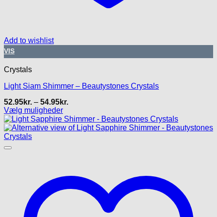
Add to wishlist
VIS
Crystals
Light Siam Shimmer – Beautystones Crystals
Prisinterval:
52.95
kr.
–
54.95
kr.
52.95kr.
Vælg muligheder
til
Dette
54.95kr.
vare
har
flere
varianter.
Mulighederne
kan
vælges
på
varesiden