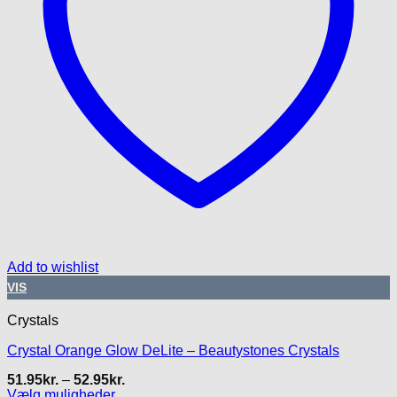
Add to wishlist
VIS
Crystals
Crystal Orange Glow DeLite – Beautystones Crystals
Prisinterval:
51.95
kr.
–
52.95
kr.
51.95kr.
Vælg muligheder