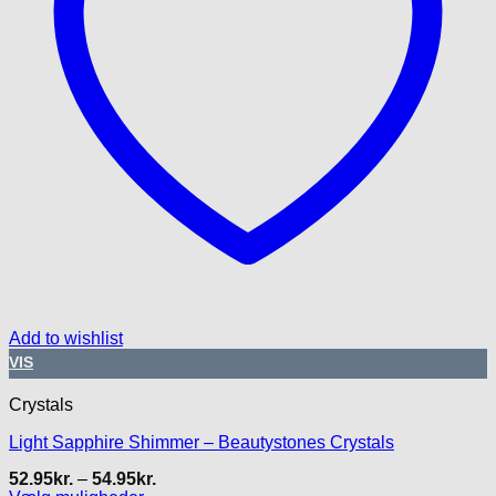
Add to wishlist
VIS
Crystals
Light Sapphire Shimmer – Beautystones Crystals
Prisinterval:
52.95
kr.
–
54.95
kr.
52.95kr.