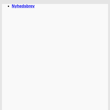
Fortsæt
Nyhedsbrev
til
indhold