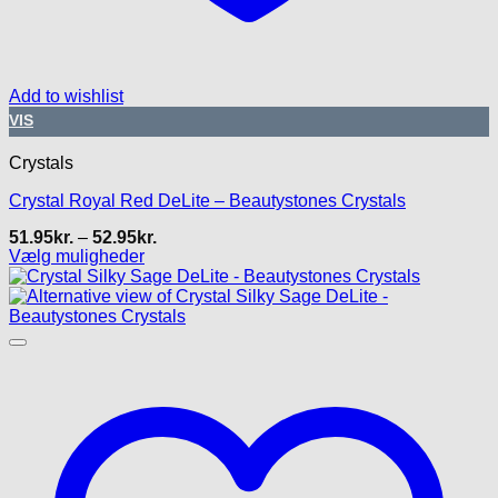
Add to wishlist
VIS
Crystals
Crystal Royal Red DeLite – Beautystones Crystals
Prisinterval:
51.95
kr.
–
52.95
kr.
51.95kr.
Vælg muligheder
til
Dette
52.95kr.
vare
har
flere
varianter.
Mulighederne
kan
vælges
på
varesiden