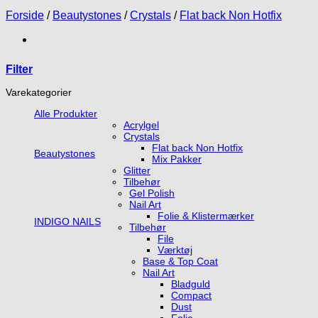
Forside
/
Beautystones
/
Crystals
/
Flat back Non Hotfix
Filter
Varekategorier
Alle Produkter
Acrylgel
Crystals
Flat back Non Hotfix
Beautystones
Mix Pakker
Glitter
Tilbehør
Gel Polish
Nail Art
Folie & Klistermærker
INDIGO NAILS
Tilbehør
File
Værktøj
Base & Top Coat
Nail Art
Bladguld
Compact
Dust