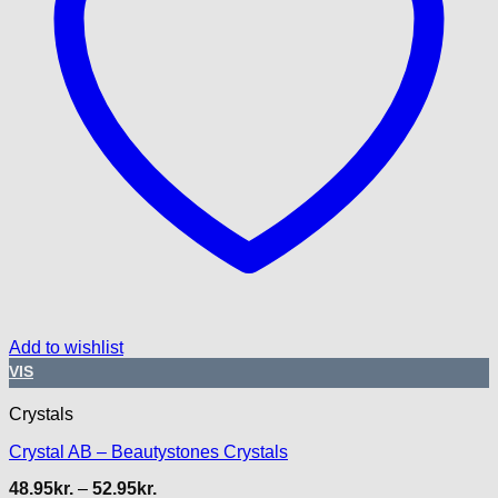
Add to wishlist
VIS
Crystals
Crystal AB – Beautystones Crystals
Prisinterval:
48.95
kr.
–
52.95
kr.