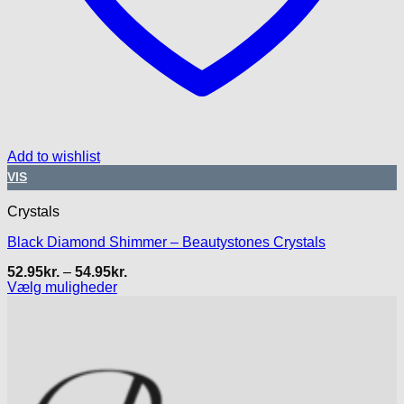
Add to wishlist
VIS
Crystals
Black Diamond Shimmer – Beautystones Crystals
Prisinterval:
52.95
kr.
–
54.95
kr.
52.95kr.
Vælg muligheder
til
Dette
54.95kr.
vare
har
flere
varianter.
Mulighederne
kan