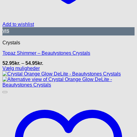
Add to wishlist
VIS
Crystals
Topaz Shimmer – Beautystones Crystals
Prisinterval:
52.95
kr.
–
54.95
kr.
52.95kr.
Vælg muligheder
til
Dette
54.95kr.
vare
har
flere
varianter.
Mulighederne
kan
vælges
på
varesiden