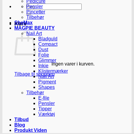
Pedicure
Søg
Pensler
efter:
Pincetter
Tilbehør
SheMax
Kurv
MAGPIE BEAUTY
Nail Art
Bladguld
Compact
Dust
Folie
Glimmer
Ingen varer i kurven.
Inkie
Klistermærker
Tilbage til shoppen
Nail Art
Pigment
Shapes
Tilbehør
E-file
Pensler
Tipper
Værktøj
Tilbud
Blog
Produkt Viden