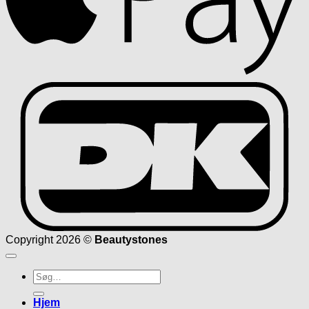
D
Copyright 2026 ©
Beautystones
Søg
efter:
Hjem