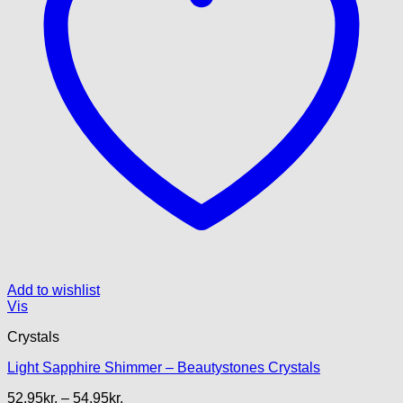
Add to wishlist
Vis
Crystals
Light Sapphire Shimmer – Beautystones Crystals
Prisinterval:
52.95
kr.
–
54.95
kr.