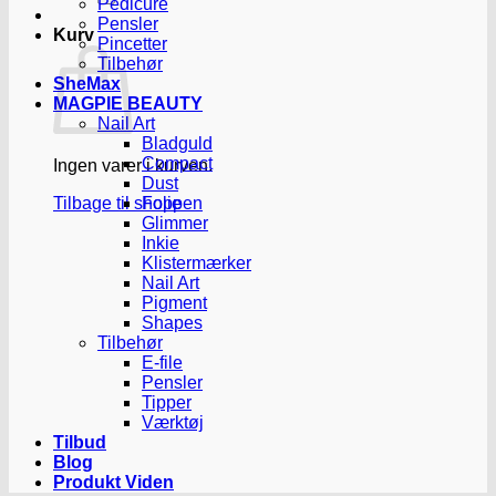
Pedicure
Pensler
Kurv
Pincetter
Tilbehør
SheMax
MAGPIE BEAUTY
Nail Art
Bladguld
Compact
Ingen varer i kurven.
Dust
Tilbage til shoppen
Folie
Glimmer
Inkie
Klistermærker
Nail Art
Pigment
Shapes
Tilbehør
E-file
Pensler
Tipper
Værktøj
Tilbud
Blog
Produkt Viden