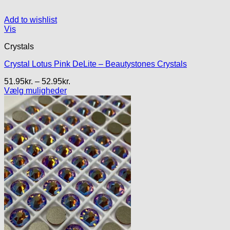
Add to wishlist
Vis
Crystals
Crystal Lotus Pink DeLite – Beautystones Crystals
Prisinterval:
51.95
kr.
–
52.95
kr.
51.95kr.
Vælg muligheder
Dette
til
vare
52.95kr.
har
flere
varianter.
Mulighederne
kan
vælges
på
varesiden