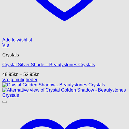
Add to wishlist
Vis
Crystals
Crystal Silver Shade – Beautystones Crystals
Prisinterval:
48.95
kr.
–
52.95
kr.
48.95kr.
Vælg muligheder
Dette
til
vare
52.95kr.
har
flere
varianter.
Mulighederne
kan
vælges
på