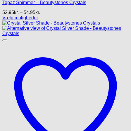
Topaz Shimmer – Beautystones Crystals
Prisinterval:
52.95
kr.
–
54.95
kr.
52.95kr.
Vælg muligheder
Dette
til
vare
54.95kr.
har
flere
varianter.
Mulighederne
kan
vælges
på
varesiden