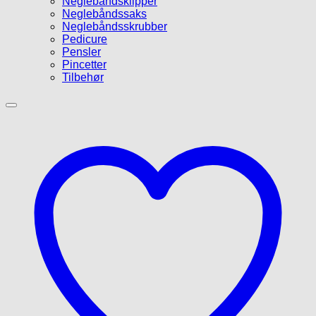
Neglebåndsklipper
Neglebåndssaks
Neglebåndsskrubber
Pedicure
Pensler
Pincetter
Tilbehør