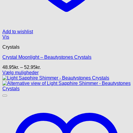
Add to wishlist
Vis
Crystals
Crystal Moonlight – Beautystones Crystals
Prisinterval:
48.95
kr.
–
52.95
kr.
48.95kr.
Vælg muligheder
Dette
til
vare
52.95kr.
har
flere
varianter.
Mulighederne
kan
vælges
på
varesiden