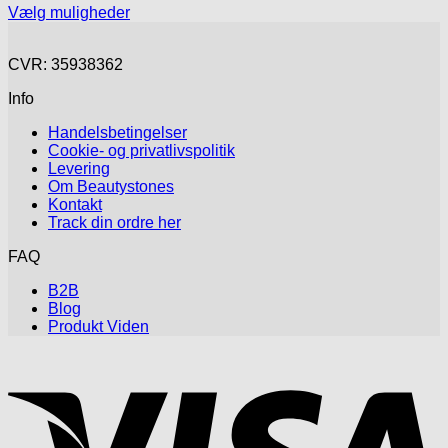
52.95kr.
Vælg muligheder
Dette
til
vare
54.95kr.
CVR: 35938362
har
flere
Info
varianter.
Mulighederne
Handelsbetingelser
kan
Cookie- og privatlivspolitik
vælges
Levering
på
Om Beautystones
varesiden
Kontakt
Track din ordre her
FAQ
B2B
Blog
Produkt Viden
V