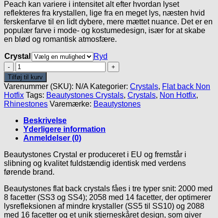
Peach kan variere i intensitet alt efter hvordan lyset
reflekteres fra krystallen, lige fra en meget lys, næsten hvid
ferskenfarve til en lidt dybere, mere mættet nuance. Det er en
populær farve i mode- og kostumedesign, især for at skabe
en blød og romantisk atmosfære.
Crystal
Ryd
Light
Peach
Tilføj til kurv
-
Varenummer (SKU):
N/A
Kategorier:
Crystals
,
Flat back Non
Beautystones
Hotfix
Tags:
Beautystones Crystals
,
Crystals
,
Non Hotfix
,
Crystals
Rhinestones
Varemærke:
Beautystones
antal
Beskrivelse
Yderligere information
Anmeldelser (0)
Beautystones Crystal er produceret i EU og fremstår i
slibning og kvalitet fuldstændig identisk med verdens
førende brand.
Beautystones flat back crystals fåes i tre typer snit: 2000 med
8 facetter (SS3 og SS4); 2058 med 14 facetter, der optimerer
lysrefleksionen af mindre krystaller (SS5 til SS10) og 2088
med 16 facetter og et unik stjerneskåret design, som giver