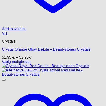
Add to wishlist
Vis
Crystals
Crystal Orange Glow DeLite – Beautystones Crystals
Prisinterval:
51.95
kr.
–
52.95
kr.
51.95kr.
Vælg muligheder
Dette
til
vare
52.95kr.
har
flere
varianter.
Mulighederne
kan
vælges
på
varesiden