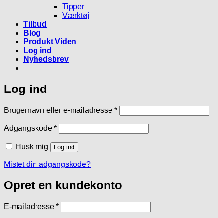
Tipper
Værktøj
Tilbud
Blog
Produkt Viden
Log ind
Nyhedsbrev
Log ind
Påkrævet
Brugernavn eller e-mailadresse
*
Påkrævet
Adgangskode
*
Husk mig
Log ind
Mistet din adgangskode?
Opret en kundekonto
Påkrævet
E-mailadresse
*