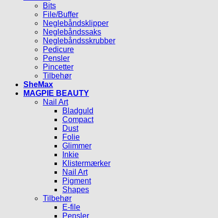
Bits
File/Buffer
Neglebåndsklipper
Neglebåndssaks
Neglebåndsskrubber
Pedicure
Pensler
Pincetter
Tilbehør
SheMax
MAGPIE BEAUTY
Nail Art
Bladguld
Compact
Dust
Folie
Glimmer
Inkie
Klistermærker
Nail Art
Pigment
Shapes
Tilbehør
E-file
Pensler