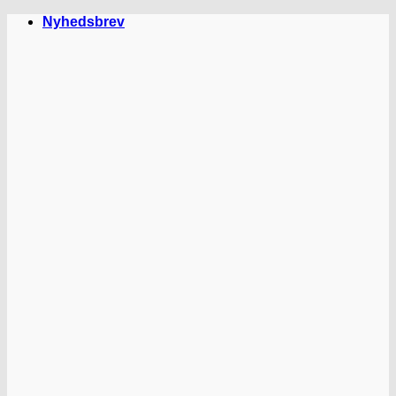
Fortsæt
Nyhedsbrev
til
indhold