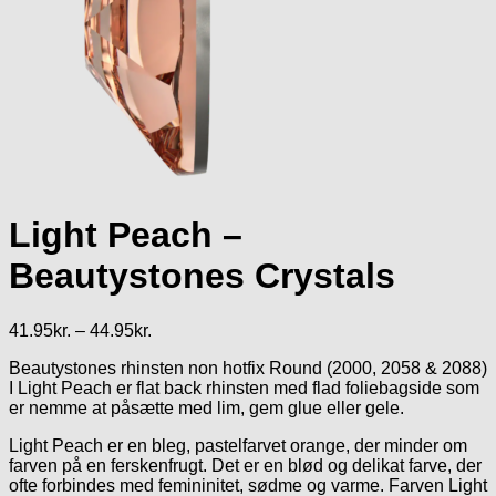
Light Peach –
Beautystones Crystals
Prisinterval:
41.95
kr.
–
44.95
kr.
41.95kr.
Beautystones rhinsten non hotfix Round (2000, 2058 & 2088)
til
I Light Peach er flat back rhinsten med flad foliebagside som
44.95kr.
er nemme at påsætte med lim, gem glue eller gele.
Light Peach er en bleg, pastelfarvet orange, der minder om
farven på en ferskenfrugt. Det er en blød og delikat farve, der
ofte forbindes med femininitet, sødme og varme. Farven Light