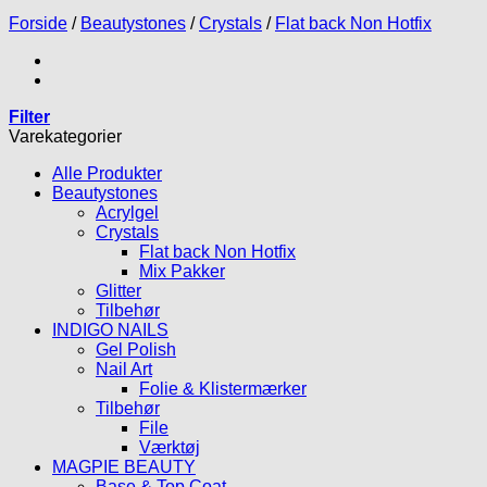
Forside
/
Beautystones
/
Crystals
/
Flat back Non Hotfix
Filter
Varekategorier
Alle Produkter
Beautystones
Acrylgel
Crystals
Flat back Non Hotfix
Mix Pakker
Glitter
Tilbehør
INDIGO NAILS
Gel Polish
Nail Art
Folie & Klistermærker
Tilbehør
File
Værktøj
MAGPIE BEAUTY
Base & Top Coat