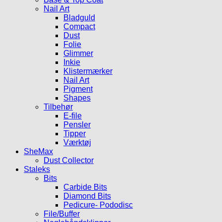
Nail Art
Bladguld
Compact
Dust
Folie
Glimmer
Inkie
Klistermærker
Nail Art
Pigment
Shapes
Tilbehør
E-file
Pensler
Tipper
Værktøj
SheMax
Dust Collector
Staleks
Bits
Carbide Bits
Diamond Bits
Pedicure- Pododisc
File/Buffer