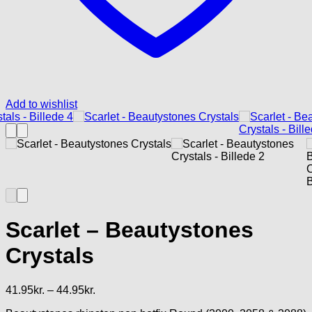
Add to wishlist
Scarlet – Beautystones
Crystals
Prisinterval:
41.95
kr.
–
44.95
kr.
41.95kr.