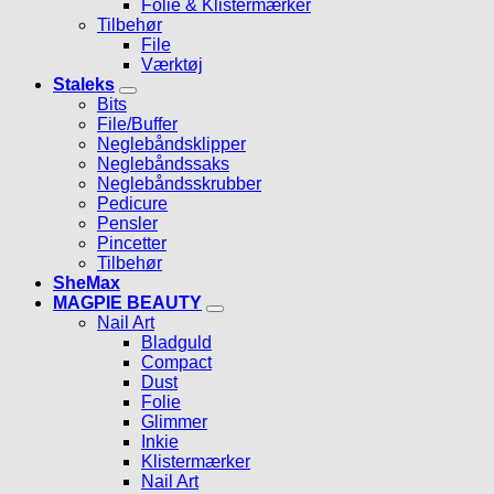
Folie & Klistermærker
Tilbehør
File
Værktøj
Staleks
Bits
File/Buffer
Neglebåndsklipper
Neglebåndssaks
Neglebåndsskrubber
Pedicure
Pensler
Pincetter
Tilbehør
SheMax
MAGPIE BEAUTY
Nail Art
Bladguld
Compact
Dust
Folie
Glimmer
Inkie
Klistermærker
Nail Art