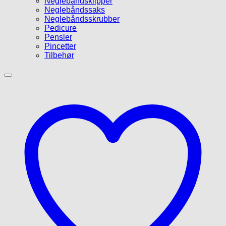
Neglebåndsklipper
Neglebåndssaks
Neglebåndsskrubber
Pedicure
Pensler
Pincetter
Tilbehør