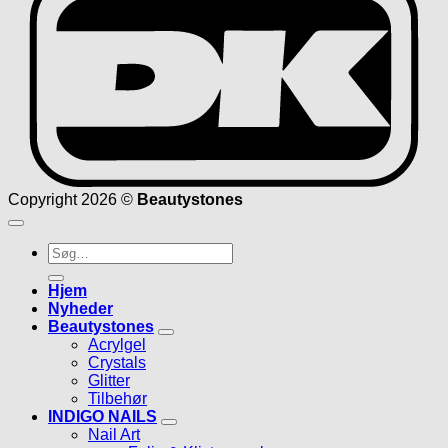
Copyright 2026 ©
Beautystones
Søg
efter:
Hjem
Nyheder
Beautystones
Acrylgel
Crystals
Glitter
Tilbehør
INDIGO NAILS
Nail Art