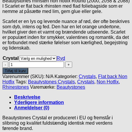
Beautystones rhinsten non hotfix Round (2000, 2058 & 2088)
til
I Scarlet er flat back rhinsten med flad foliebagside som er
44.95kr.
nemme at påsætte med lim, gem glue eller gele.
Scarlet er en lys og levende nuance af rød, der ofte beskrives
som dyb, intens og fed. Den har en let orange undertone,
hvilket giver den et varmt og brændende udseende. Scarlet
er populært inden for smykker, valentines og romantik, da det
er forbundet med stærke følelser som kærlighed, begejstring
og lidenskab.
Crystal
Ryd
Scarlet
-
Tilføj til kurv
Beautystones
Varenummer (SKU):
N/A
Kategorier:
Crystals
,
Flat back Non
Crystals
Hotfix
Tags:
Beautystones Crystals
,
Crystals
,
Non Hotfix
,
antal
Rhinestones
Varemærke:
Beautystones
Beskrivelse
Yderligere information
Anmeldelser (0)
Beautystones Crystal er produceret i EU og fremstår i
slibning og kvalitet fuldstændig identisk med verdens
førende brand.