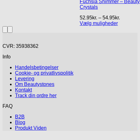
Fuchsia Shimmer – Beauty
Crystals
Prisinterv
52.95
kr.
–
54.95
kr.
52.95kr.
Vælg muligheder
Dette
til
vare
54.95kr.
har
flere
CVR: 35938362
varianter.
Info
Mulighederne
kan
Handelsbetingelser
vælges
Cookie- og privatlivspolitik
på
Levering
varesiden
Om Beautystones
Kontakt
Track din ordre her
FAQ
B2B
Blog
Produkt Viden
V