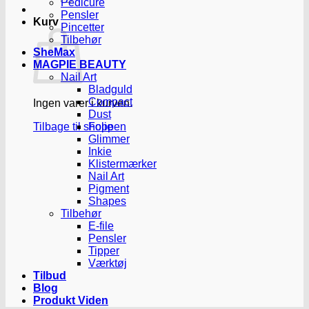
Pedicure
Pensler
Kurv
Pincetter
Tilbehør
SheMax
MAGPIE BEAUTY
Nail Art
Bladguld
Compact
Ingen varer i kurven.
Dust
Tilbage til shoppen
Folie
Glimmer
Inkie
Klistermærker
Nail Art
Pigment
Shapes
Tilbehør
E-file
Pensler
Tipper
Værktøj
Tilbud
Blog
Produkt Viden