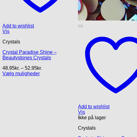
nterval:
5kr.
Add to wishlist
5kr.
Vis
Crystals
Crystal Paradise Shine –
e
Beautystones Crystals
Prisinterval:
48.95
kr.
–
52.95
kr.
48.95kr.
Vælg muligheder
Dette
til
vare
52.95kr.
har
flere
varianter.
Mulighederne
Add to wishlist
kan
Vis
vælges
Ikke på lager
på
Crystals
varesiden