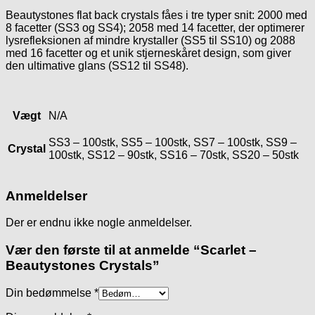
Beautystones flat back crystals fåes i tre typer snit: 2000 med
8 facetter (SS3 og SS4); 2058 med 14 facetter, der optimerer
lysrefleksionen af mindre krystaller (SS5 til SS10) og 2088
med 16 facetter og et unik stjerneskåret design, som giver
den ultimative glans (SS12 til SS48).
Vægt
N/A
SS3 – 100stk, SS5 – 100stk, SS7 – 100stk, SS9 –
Crystal
100stk, SS12 – 90stk, SS16 – 70stk, SS20 – 50stk
Anmeldelser
Der er endnu ikke nogle anmeldelser.
Vær den første til at anmelde “Scarlet –
Beautystones Crystals”
Din bedømmelse
*