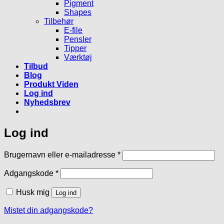
Pigment
Shapes
Tilbehør
E-file
Pensler
Tipper
Værktøj
Tilbud
Blog
Produkt Viden
Log ind
Nyhedsbrev
Log ind
Påkrævet
Brugernavn eller e-mailadresse
*
Påkrævet
Adgangskode
*
Husk mig
Log ind
Mistet din adgangskode?