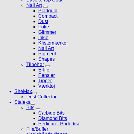
Nail Art
Bladguld
Compact
Dust
Folie
Glimmer
Inkie
Klistermærker
Nail Art
Pigment
Shapes
Tilbehør
E-file
Pensler
Tipper
Værktøj
SheMax
Dust Collector
Staleks
Bits
Carbide Bits
Diamond Bits
Pedicure- Pododisc
File/Buffer