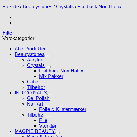
Forside
/
Beautystones
/
Crystals
/
Flat back Non Hotfix
Filter
Varekategorier
Alle Produkter
Beautystones
Acrylgel
Crystals
Flat back Non Hotfix
Mix Pakker
Glitter
Tilbehør
INDIGO NAILS
Gel Polish
Nail Art
Folie & Klistermærker
Tilbehør
File
Værktøj
MAGPIE BEAUTY
Base & Top Coat