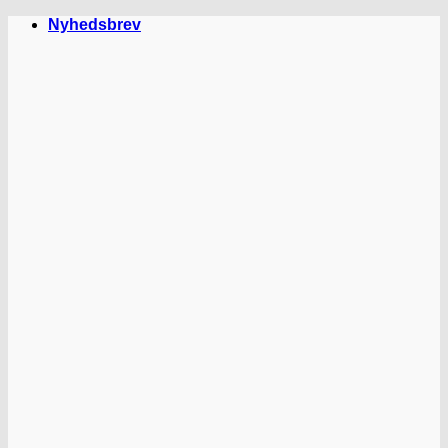
Fortsæt
Nyhedsbrev
til
indhold