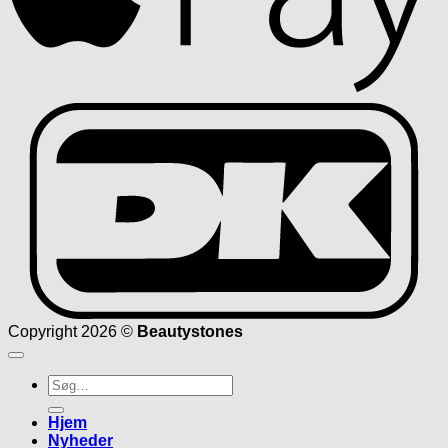
D
Copyright 2026 ©
Beautystones
Søg
efter:
Hjem
Nyheder