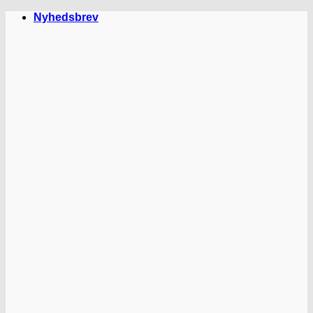
Fortsæt
Nyhedsbrev
til
indhold