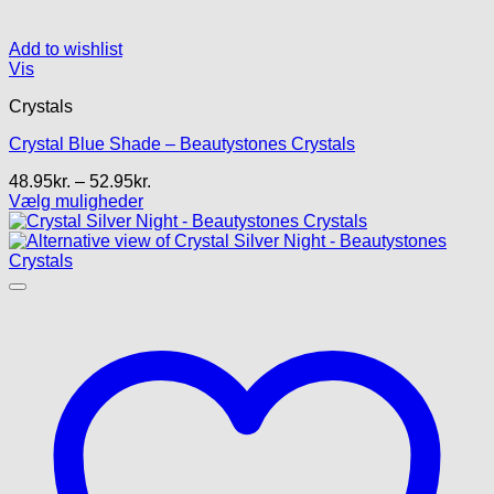
Add to wishlist
Vis
Crystals
Crystal Blue Shade – Beautystones Crystals
Prisinterval:
48.95
kr.
–
52.95
kr.
48.95kr.
Vælg muligheder
Dette
til
vare
52.95kr.
har
flere
varianter.
Mulighederne
kan
vælges
på
varesiden