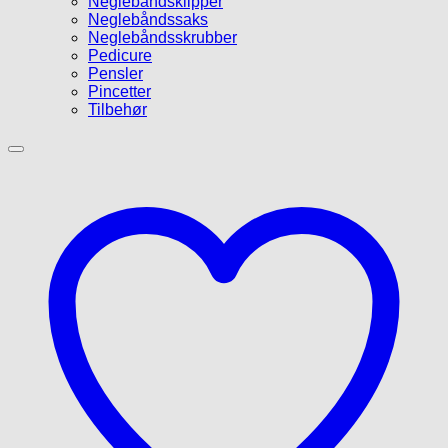
Neglebåndsklipper
Neglebåndssaks
Neglebåndsskrubber
Pedicure
Pensler
Pincetter
Tilbehør