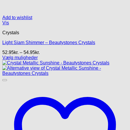
Add to wishlist
Vis
Crystals
Light Siam Shimmer – Beautystones Crystals
Prisinterval:
52.95
kr.
–
54.95
kr.
52.95kr.
Vælg muligheder
Dette
til
vare
54.95kr.
har
flere
varianter.
Mulighederne
kan
vælges
på
varesiden