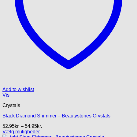
Add to wishlist
Vis
Crystals
Black Diamond Shimmer – Beautystones Crystals
Prisinterval:
52.95
kr.
–
54.95
kr.
52.95kr.
Vælg muligheder
Dette
til