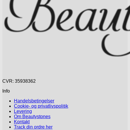
på
varesiden
CVR: 35938362
Info
Handelsbetingelser
Cookie- og privatlivspolitik
Levering
Om Beautystones
Kontakt
Track din ordre her