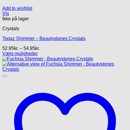
Add to wishlist
Vis
Ikke på lager
Crystals
Topaz Shimmer – Beautystones Crystals
Prisinterval:
52.95
kr.
–
54.95
kr.
52.95kr.
Vælg muligheder
Dette
til
vare
54.95kr.
har
flere
varianter.
Mulighederne
kan
vælges
på
varesiden