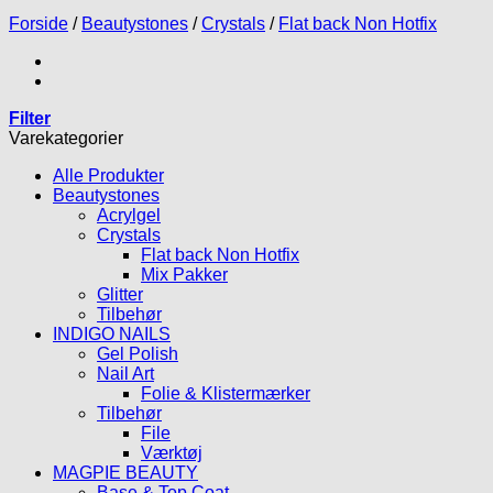
Forside
/
Beautystones
/
Crystals
/
Flat back Non Hotfix
Filter
Varekategorier
Alle Produkter
Beautystones
Acrylgel
Crystals
Flat back Non Hotfix
Mix Pakker
Glitter
Tilbehør
INDIGO NAILS
Gel Polish
Nail Art
Folie & Klistermærker
Tilbehør
File
Værktøj
MAGPIE BEAUTY
Base & Top Coat