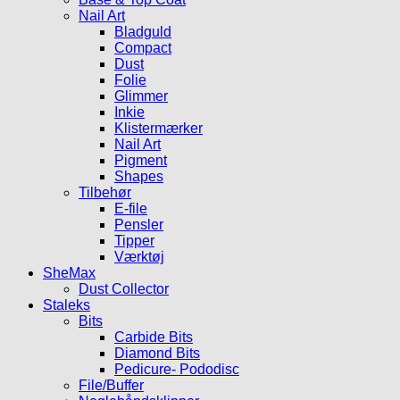
Nail Art
Bladguld
Compact
Dust
Folie
Glimmer
Inkie
Klistermærker
Nail Art
Pigment
Shapes
Tilbehør
E-file
Pensler
Tipper
Værktøj
SheMax
Dust Collector
Staleks
Bits
Carbide Bits
Diamond Bits
Pedicure- Pododisc
File/Buffer