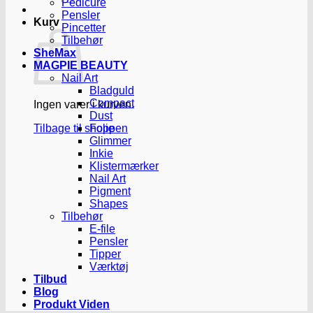
Pedicure
Pensler
Kurv
Pincetter
Tilbehør
SheMax
MAGPIE BEAUTY
Nail Art
Bladguld
Compact
Ingen varer i kurven.
Dust
Tilbage til shoppen
Folie
Glimmer
Inkie
Klistermærker
Nail Art
Pigment
Shapes
Tilbehør
E-file
Pensler
Tipper
Værktøj
Tilbud
Blog
Produkt Viden