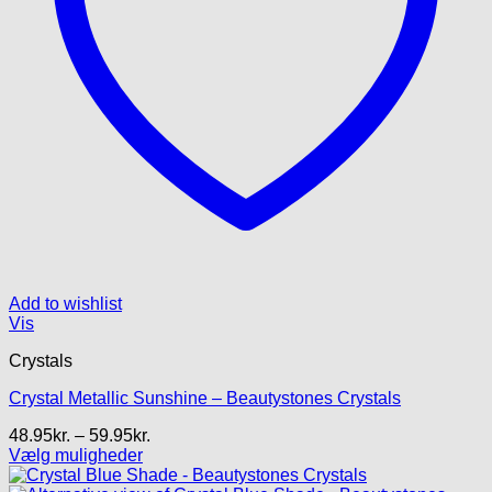
Add to wishlist
Vis
Crystals
Crystal Metallic Sunshine – Beautystones Crystals
Prisinterval:
48.95
kr.
–
59.95
kr.
48.95kr.
Vælg muligheder
Dette
til