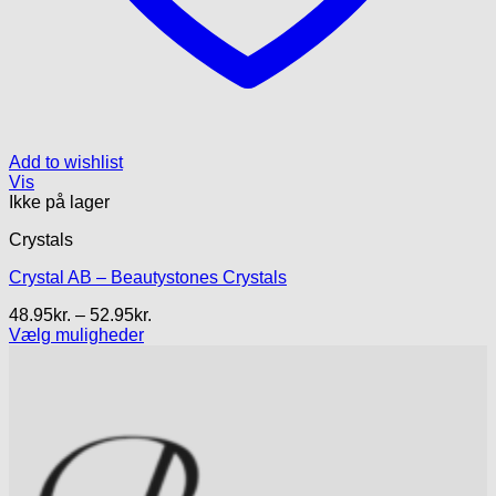
Add to wishlist
Vis
Ikke på lager
Crystals
Crystal AB – Beautystones Crystals
Prisinterval:
48.95
kr.
–
52.95
kr.
48.95kr.
Vælg muligheder
Dette
til
vare
52.95kr.
har
flere
varianter.
Mulighederne
kan
vælges