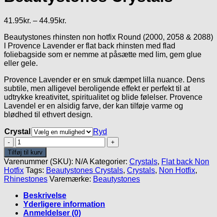
Prisinterval:
41.95
kr.
–
44.95
kr.
41.95kr.
Beautystones rhinsten non hotfix Round (2000, 2058 & 2088)
til
I Provence Lavender er flat back rhinsten med flad
44.95kr.
foliebagside som er nemme at påsætte med lim, gem glue
eller gele.
Provence Lavender er en smuk dæmpet lilla nuance. Dens
subtile, men alligevel beroligende effekt er perfekt til at
udtrykke kreativitet, spiritualitet og blide følelser. Provence
Lavendel er en alsidig farve, der kan tilføje varme og
blødhed til ethvert design.
Crystal
Ryd
Provence
Lavender
Tilføj til kurv
-
Varenummer (SKU):
N/A
Kategorier:
Crystals
,
Flat back Non
Beautystones
Hotfix
Tags:
Beautystones Crystals
,
Crystals
,
Non Hotfix
,
Crystals
Rhinestones
Varemærke:
Beautystones
antal
Beskrivelse
Yderligere information
Anmeldelser (0)