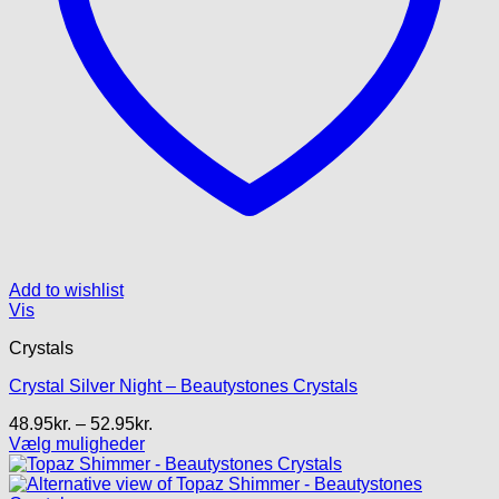
Add to wishlist
Vis
Crystals
Crystal Silver Night – Beautystones Crystals
Prisinterval:
48.95
kr.
–
52.95
kr.
48.95kr.
Vælg muligheder
Dette
til
vare
52.95kr.