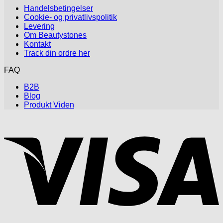
Handelsbetingelser
Cookie- og privatlivspolitik
Levering
Om Beautystones
Kontakt
Track din ordre her
FAQ
B2B
Blog
Produkt Viden
V