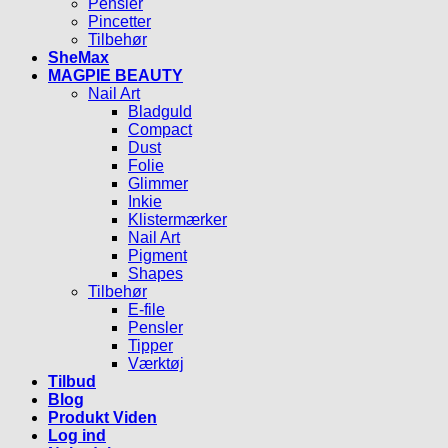
Pensler
Pincetter
Tilbehør
SheMax
MAGPIE BEAUTY
Nail Art
Bladguld
Compact
Dust
Folie
Glimmer
Inkie
Klistermærker
Nail Art
Pigment
Shapes
Tilbehør
E-file
Pensler
Tipper
Værktøj
Tilbud
Blog
Produkt Viden
Log ind