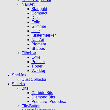
Nail Art
Bladguld
Compact
Dust
Folie
Glimmer
Inkie
Klistermærker
Nail Art
Pigment
Shapes
Tilbehør
E-file
Pensler
Tipper
Værktøj
SheMax
Dust Collector
Staleks
Bits
Carbide Bits
Diamond Bits
Pedicure- Pododisc
File/Buffer