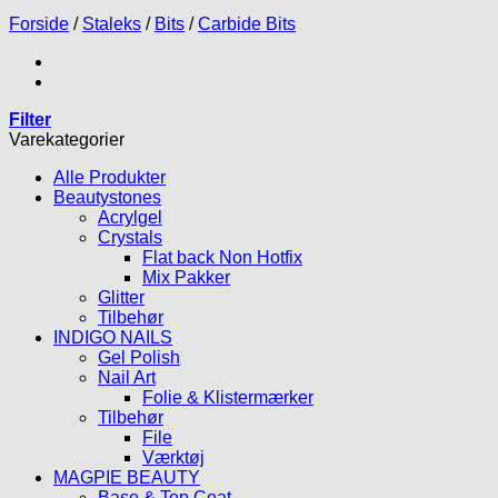
Forside
/
Staleks
/
Bits
/
Carbide Bits
Filter
Varekategorier
Alle Produkter
Beautystones
Acrylgel
Crystals
Flat back Non Hotfix
Mix Pakker
Glitter
Tilbehør
INDIGO NAILS
Gel Polish
Nail Art
Folie & Klistermærker
Tilbehør
File
Værktøj
MAGPIE BEAUTY
Base & Top Coat