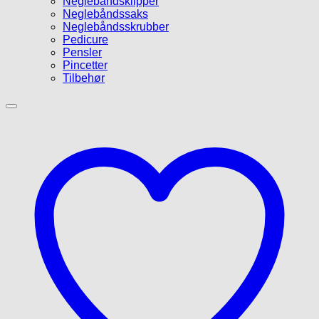
Neglebåndsklipper
Neglebåndssaks
Neglebåndsskrubber
Pedicure
Pensler
Pincetter
Tilbehør