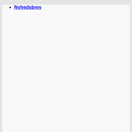
Fortsæt
Nyhedsbrev
til
indhold