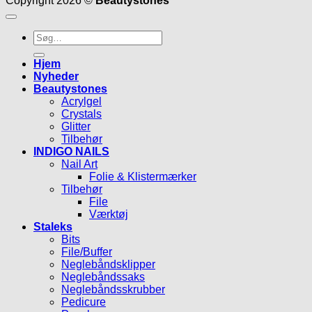
Copyright 2026 ©
Beautystones
Søg
efter:
Hjem
Nyheder
Beautystones
Acrylgel
Crystals
Glitter
Tilbehør
INDIGO NAILS
Nail Art
Folie & Klistermærker
Tilbehør
File
Værktøj
Staleks
Bits
File/Buffer
Neglebåndsklipper
Neglebåndssaks
Neglebåndsskrubber
Pedicure