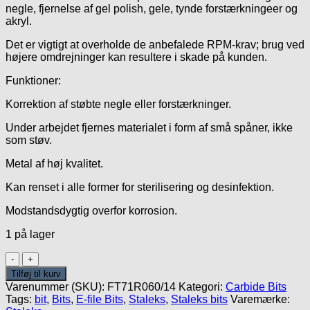
negle, fjernelse af gel polish, gele, tynde forstærkningeer og
akryl.
Det er vigtigt at overholde de anbefalede RPM-krav; brug ved
højere omdrejninger kan resultere i skade på kunden.
Funktioner:
Korrektion af støbte negle eller forstærkninger.
Under arbejdet fjernes materialet i form af små spåner, ikke
som støv.
Metal af høj kvalitet.
Kan renset i alle former for sterilisering og desinfektion.
Modstandsdygtig overfor korrosion.
1 på lager
Carbide
Red
Tilføj til kurv
6mm/14mm
Varenummer (SKU):
FT71R060/14
Kategori:
Carbide Bits
-
Tags:
bit
,
Bits
,
E-file Bits
,
Staleks
,
Staleks bits
Varemærke:
Spids