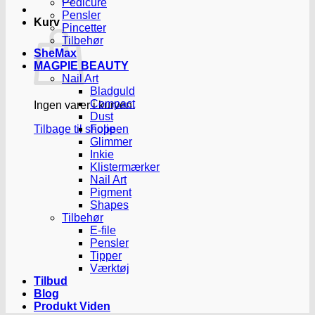
Pedicure
Pensler
Kurv
Pincetter
Tilbehør
SheMax
MAGPIE BEAUTY
Nail Art
Bladguld
Compact
Ingen varer i kurven.
Dust
Tilbage til shoppen
Folie
Glimmer
Inkie
Klistermærker
Nail Art
Pigment
Shapes
Tilbehør
E-file
Pensler
Tipper
Værktøj
Tilbud
Blog
Produkt Viden