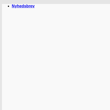
Fortsæt
Nyhedsbrev
til
indhold