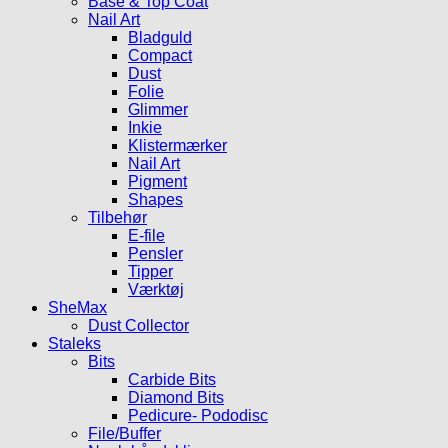
Base & Top Coat
Nail Art
Bladguld
Compact
Dust
Folie
Glimmer
Inkie
Klistermærker
Nail Art
Pigment
Shapes
Tilbehør
E-file
Pensler
Tipper
Værktøj
SheMax
Dust Collector
Staleks
Bits
Carbide Bits
Diamond Bits
Pedicure- Pododisc
File/Buffer