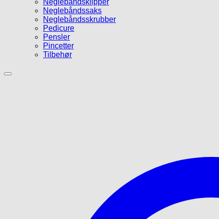
Neglebåndsklipper
Neglebåndssaks
Neglebåndsskrubber
Pedicure
Pensler
Pincetter
Tilbehør