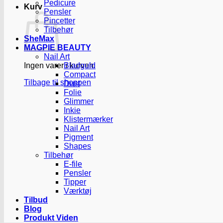
Pedicure
Kurv
Pensler
Pincetter
Tilbehør
SheMax
MAGPIE BEAUTY
Nail Art
Ingen varer i kurven.
Bladguld
Compact
Tilbage til shoppen
Dust
Folie
Glimmer
Inkie
Klistermærker
Nail Art
Pigment
Shapes
Tilbehør
E-file
Pensler
Tipper
Værktøj
Tilbud
Blog
Produkt Viden