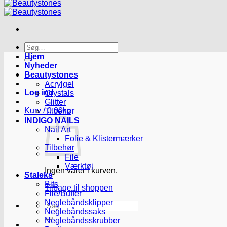
Søg
efter:
Hjem
Nyheder
Beautystones
Acrylgel
Log ind
Crystals
Glitter
Kurv /
0.00
kr.
Tilbehør
INDIGO NAILS
Nail Art
Folie & Klistermærker
Tilbehør
File
Værktøj
Ingen varer i kurven.
Staleks
Bits
Tilbage til shoppen
File/Buffer
Neglebåndsklipper
Søg
Neglebåndssaks
efter:
Neglebåndsskrubber