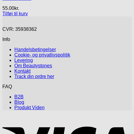
55.00
kr.
Tilføj til kurv
CVR: 35938362
Info
Handelsbetingelser
Cookie- og privatlivspolitik
Levering
Om Beautystones
Kontakt
Track din ordre her
FAQ
B2B
Blog
Produkt Viden
V