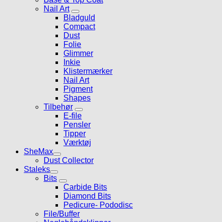
Nail Art
Bladguld
Compact
Dust
Folie
Glimmer
Inkie
Klistermærker
Nail Art
Pigment
Shapes
Tilbehør
E-file
Pensler
Tipper
Værktøj
SheMax
Dust Collector
Staleks
Bits
Carbide Bits
Diamond Bits
Pedicure- Pododisc
File/Buffer