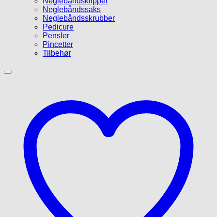
Neglebåndsklipper
Neglebåndssaks
Neglebåndsskrubber
Pedicure
Pensler
Pincetter
Tilbehør