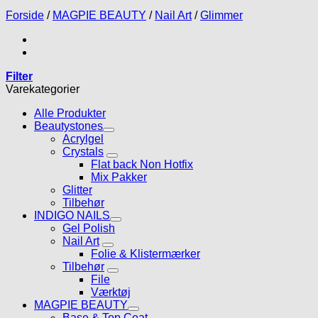
Forside
/
MAGPIE BEAUTY
/
Nail Art
/
Glimmer
Filter
Varekategorier
Alle Produkter
Beautystones
Acrylgel
Crystals
Flat back Non Hotfix
Mix Pakker
Glitter
Tilbehør
INDIGO NAILS
Gel Polish
Nail Art
Folie & Klistermærker
Tilbehør
File
Værktøj
MAGPIE BEAUTY
Base & Top Coat