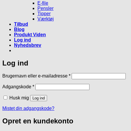
E-file
Pensler
Tipper
Værktøj
Tilbud
Blog
Produkt Viden
Log ind
Nyhedsbrev
Log ind
Påkrævet
Brugernavn eller e-mailadresse
*
Påkrævet
Adgangskode
*
Husk mig
Log ind
Mistet din adgangskode?
Opret en kundekonto