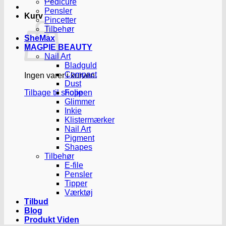
Pedicure
Pensler
Kurv
Pincetter
Tilbehør
SheMax
MAGPIE BEAUTY
Nail Art
Bladguld
Compact
Ingen varer i kurven.
Dust
Tilbage til shoppen
Folie
Glimmer
Inkie
Klistermærker
Nail Art
Pigment
Shapes
Tilbehør
E-file
Pensler
Tipper
Værktøj
Tilbud
Blog
Produkt Viden