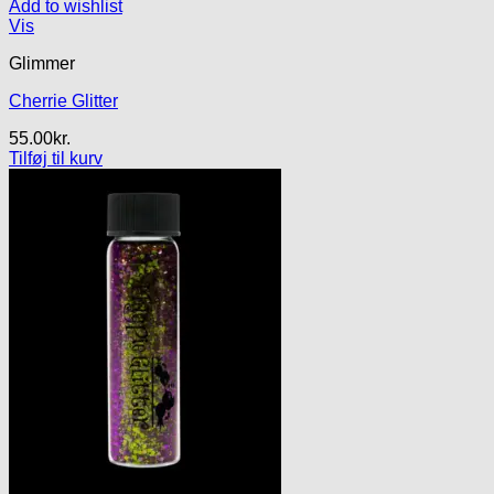
Add to wishlist
Vis
Glimmer
Cherrie Glitter
55.00
kr.
Tilføj til kurv