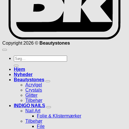
Copyright 2026 ©
Beautystones
Søg
efter:
Hjem
Nyheder
Beautystones
Acrylgel
Crystals
Glitter
Tilbehør
INDIGO NAILS
Nail Art
Folie & Klistermærker
Tilbehør
File