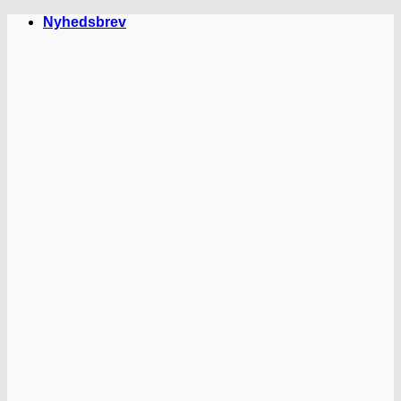
Fortsæt
Nyhedsbrev
til
indhold