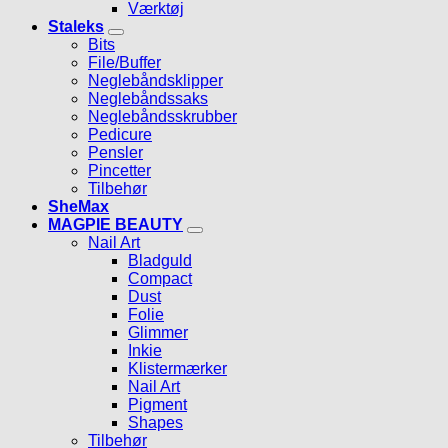
Værktøj
Staleks
Bits
File/Buffer
Neglebåndsklipper
Neglebåndssaks
Neglebåndsskrubber
Pedicure
Pensler
Pincetter
Tilbehør
SheMax
MAGPIE BEAUTY
Nail Art
Bladguld
Compact
Dust
Folie
Glimmer
Inkie
Klistermærker
Nail Art
Pigment
Shapes
Tilbehør