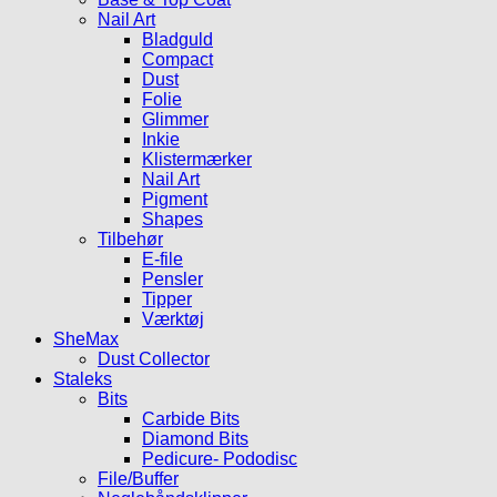
Nail Art
Bladguld
Compact
Dust
Folie
Glimmer
Inkie
Klistermærker
Nail Art
Pigment
Shapes
Tilbehør
E-file
Pensler
Tipper
Værktøj
SheMax
Dust Collector
Staleks
Bits
Carbide Bits
Diamond Bits
Pedicure- Pododisc
File/Buffer