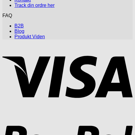
Track din ordre her
FAQ
B2B
Blog
Produkt Viden
V
P