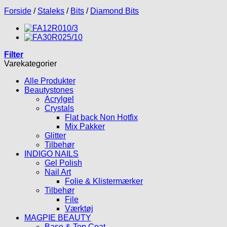
Forside
/
Staleks
/
Bits
/
Diamond Bits
Filter
Varekategorier
Alle Produkter
Beautystones
Acrylgel
Crystals
Flat back Non Hotfix
Mix Pakker
Glitter
Tilbehør
INDIGO NAILS
Gel Polish
Nail Art
Folie & Klistermærker
Tilbehør
File
Værktøj
MAGPIE BEAUTY
Base & Top Coat