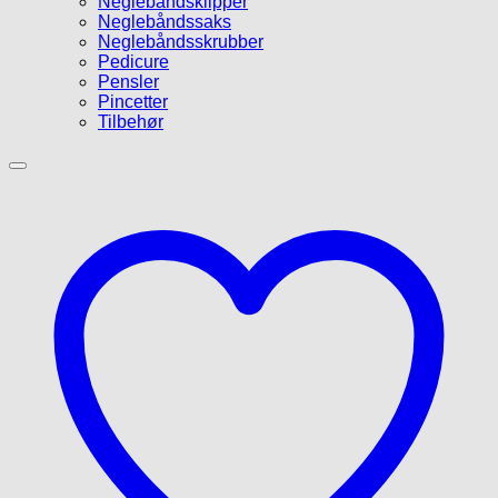
Neglebåndsklipper
Neglebåndssaks
Neglebåndsskrubber
Pedicure
Pensler
Pincetter
Tilbehør