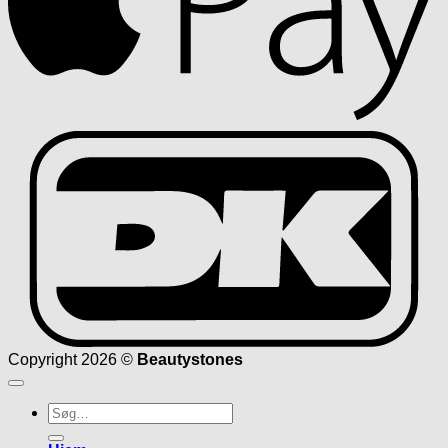
D
Copyright 2026 ©
Beautystones
Søg
efter: