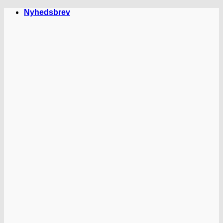
Fortsæt
Nyhedsbrev
til
indhold