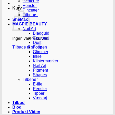
Pedicure
Pensler
Kurv
Pincetter
Tilbehør
SheMax
MAGPIE BEAUTY
Nail Art
Bladguld
Compact
Ingen varer i kurven.
Dust
Tilbage til shoppen
Folie
Glimmer
Inkie
Klistermærker
Nail Art
Pigment
Shapes
Tilbehør
E-file
Pensler
Tipper
Værktøj
Tilbud
Blog
Produkt Viden