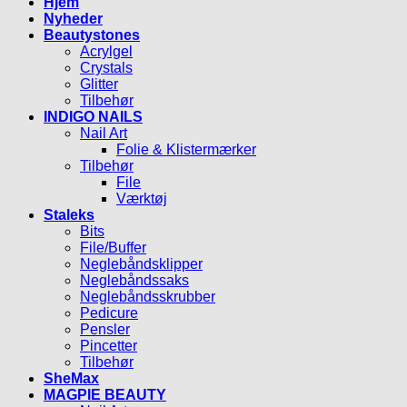
Hjem
Nyheder
Beautystones
Acrylgel
Crystals
Glitter
Tilbehør
INDIGO NAILS
Nail Art
Folie & Klistermærker
Tilbehør
File
Værktøj
Staleks
Bits
File/Buffer
Neglebåndsklipper
Neglebåndssaks
Neglebåndsskrubber
Pedicure
Pensler
Pincetter
Tilbehør
SheMax
MAGPIE BEAUTY