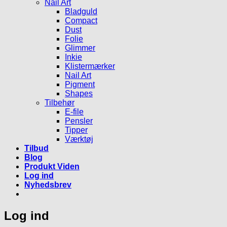
Nail Art
Bladguld
Compact
Dust
Folie
Glimmer
Inkie
Klistermærker
Nail Art
Pigment
Shapes
Tilbehør
E-file
Pensler
Tipper
Værktøj
Tilbud
Blog
Produkt Viden
Log ind
Nyhedsbrev
Log ind