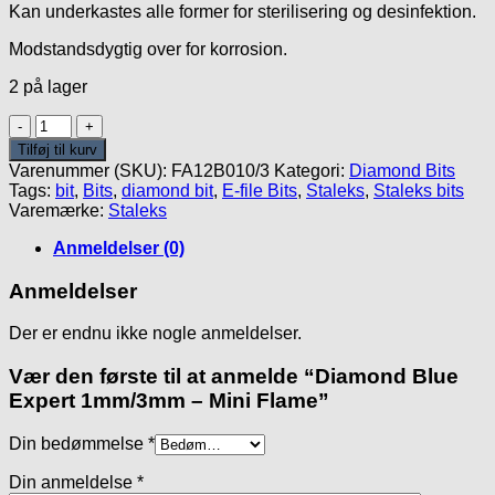
Kan underkastes alle former for sterilisering og desinfektion.
Modstandsdygtig over for korrosion.
2 på lager
Diamond
Blue
Tilføj til kurv
Expert
Varenummer (SKU):
FA12B010/3
Kategori:
Diamond Bits
1mm/3mm
Tags:
bit
,
Bits
,
diamond bit
,
E-file Bits
,
Staleks
,
Staleks bits
-
Varemærke:
Staleks
Mini
Flame
Anmeldelser (0)
antal
Anmeldelser
Der er endnu ikke nogle anmeldelser.
Vær den første til at anmelde “Diamond Blue
Expert 1mm/3mm – Mini Flame”
Din bedømmelse
*
Din anmeldelse
*