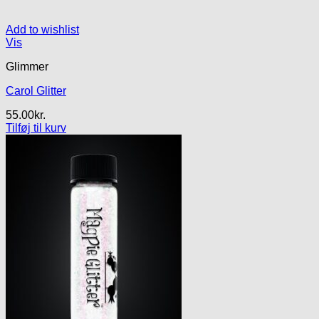
Add to wishlist
Vis
Glimmer
Carol Glitter
55.00
kr.
Tilføj til kurv