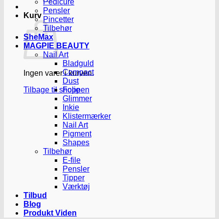
Pedicure
Pensler
Kurv
Pincetter
Tilbehør
SheMax
MAGPIE BEAUTY
Nail Art
Bladguld
Compact
Ingen varer i kurven.
Dust
Tilbage til shoppen
Folie
Glimmer
Inkie
Klistermærker
Nail Art
Pigment
Shapes
Tilbehør
E-file
Pensler
Tipper
Værktøj
Tilbud
Blog
Produkt Viden