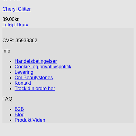
Cheryl Glitter
89.00
kr.
Tilføj til kurv
CVR: 35938362
Info
Handelsbetingelser
Cookie- og privatlivspolitik
Levering
Om Beautystones
Kontakt
Track din ordre her
FAQ
B2B
Blog
Produkt Viden
V