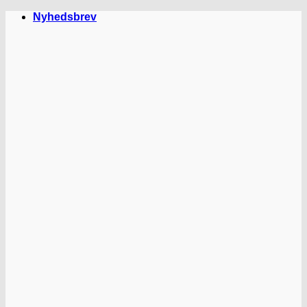
Fortsæt
Nyhedsbrev
til
indhold