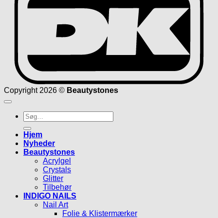
Copyright 2026 ©
Beautystones
Søg
efter:
Hjem
Nyheder
Beautystones
Acrylgel
Crystals
Glitter
Tilbehør
INDIGO NAILS
Nail Art
Folie & Klistermærker