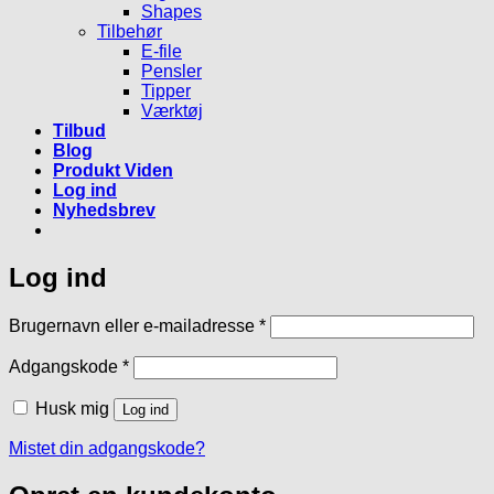
Shapes
Tilbehør
E-file
Pensler
Tipper
Værktøj
Tilbud
Blog
Produkt Viden
Log ind
Nyhedsbrev
Log ind
Påkrævet
Brugernavn eller e-mailadresse
*
Påkrævet
Adgangskode
*
Husk mig
Log ind
Mistet din adgangskode?