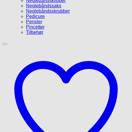
Neglebåndsklipper
Neglebåndssaks
Neglebåndsskrubber
Pedicure
Pensler
Pincetter
Tilbehør