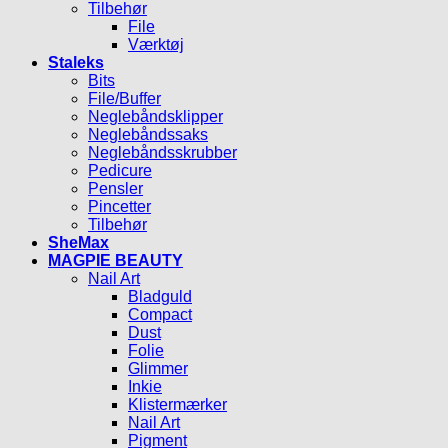
Tilbehør
File
Værktøj
Staleks
Bits
File/Buffer
Neglebåndsklipper
Neglebåndssaks
Neglebåndsskrubber
Pedicure
Pensler
Pincetter
Tilbehør
SheMax
MAGPIE BEAUTY
Nail Art
Bladguld
Compact
Dust
Folie
Glimmer
Inkie
Klistermærker
Nail Art
Pigment