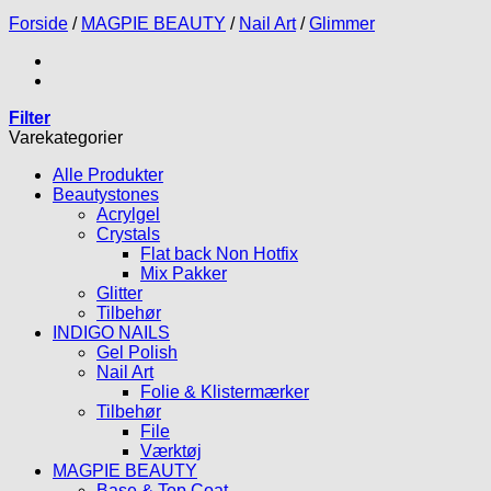
Forside
/
MAGPIE BEAUTY
/
Nail Art
/
Glimmer
Filter
Varekategorier
Alle Produkter
Beautystones
Acrylgel
Crystals
Flat back Non Hotfix
Mix Pakker
Glitter
Tilbehør
INDIGO NAILS
Gel Polish
Nail Art
Folie & Klistermærker
Tilbehør
File
Værktøj
MAGPIE BEAUTY
Base & Top Coat