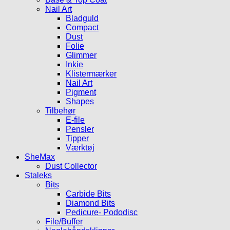
Nail Art
Bladguld
Compact
Dust
Folie
Glimmer
Inkie
Klistermærker
Nail Art
Pigment
Shapes
Tilbehør
E-file
Pensler
Tipper
Værktøj
SheMax
Dust Collector
Staleks
Bits
Carbide Bits
Diamond Bits
Pedicure- Pododisc
File/Buffer