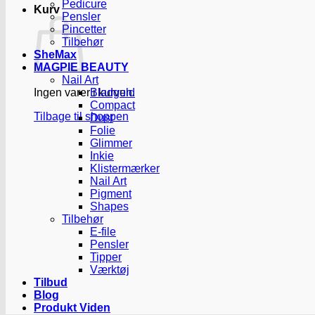
Pedicure
Kurv
Pensler
Pincetter
Tilbehør
SheMax
MAGPIE BEAUTY
Nail Art
Ingen varer i kurven.
Bladguld
Compact
Tilbage til shoppen
Dust
Folie
Glimmer
Inkie
Klistermærker
Nail Art
Pigment
Shapes
Tilbehør
E-file
Pensler
Tipper
Værktøj
Tilbud
Blog
Produkt Viden