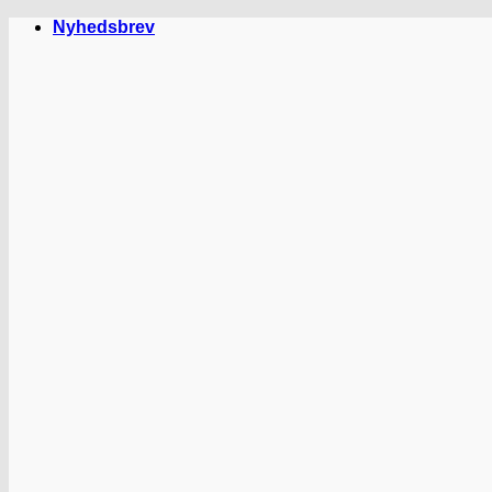
Fortsæt
Nyhedsbrev
til
indhold