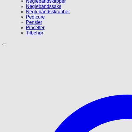
Neglebåndsklipper
Neglebåndssaks
Neglebåndsskrubber
Pedicure
Pensler
Pincetter
Tilbehør