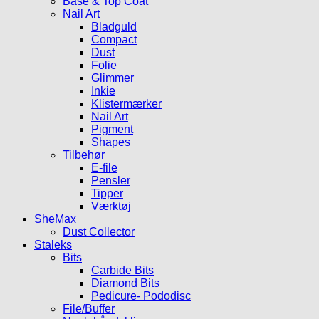
Base & Top Coat
Nail Art
Bladguld
Compact
Dust
Folie
Glimmer
Inkie
Klistermærker
Nail Art
Pigment
Shapes
Tilbehør
E-file
Pensler
Tipper
Værktøj
SheMax
Dust Collector
Staleks
Bits
Carbide Bits
Diamond Bits
Pedicure- Pododisc
File/Buffer