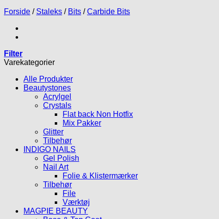
Forside
/
Staleks
/
Bits
/
Carbide Bits
Filter
Varekategorier
Alle Produkter
Beautystones
Acrylgel
Crystals
Flat back Non Hotfix
Mix Pakker
Glitter
Tilbehør
INDIGO NAILS
Gel Polish
Nail Art
Folie & Klistermærker
Tilbehør
File
Værktøj
MAGPIE BEAUTY