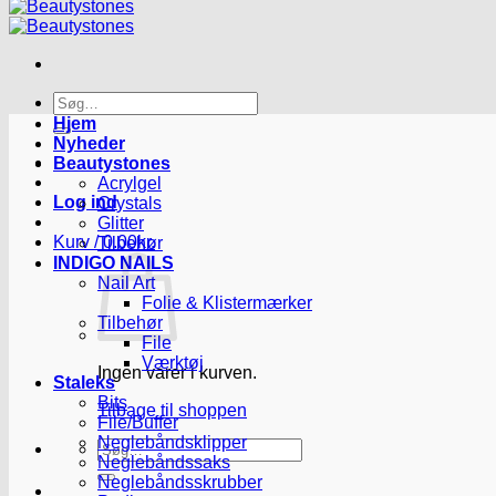
Søg
efter:
Hjem
Nyheder
Beautystones
Acrylgel
Log ind
Crystals
Glitter
Kurv /
0.00
kr.
Tilbehør
INDIGO NAILS
Nail Art
Folie & Klistermærker
Tilbehør
File
Værktøj
Ingen varer i kurven.
Staleks
Bits
Tilbage til shoppen
File/Buffer
Neglebåndsklipper
Søg
Neglebåndssaks
efter:
Neglebåndsskrubber